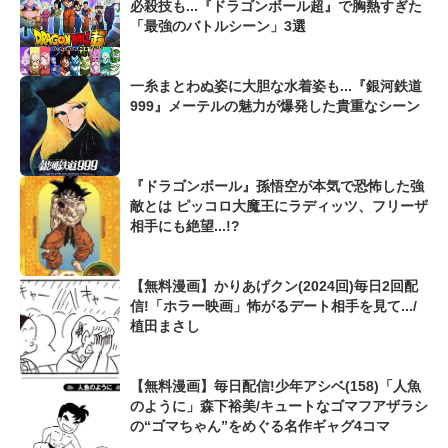
必殺技も...『ドラゴンボール超』で胸熱すぎた
「最強のバトルシーン」3選
一糸まとわぬ姿に大胆な水着姿も...『銀河鉄道
999』メーテルの魅力が爆発した貴重なシーン
『ドラゴンボール』孫悟空が本気で恐怖した強
敵とは ピッコロ大魔王にラディッツ、フリーザ
相手にも絶望...!?
【無料漫画】かりあげクン(2024回)毎日2回配
信!「ホラー映画」怖がるデート相手を見て.../
植田まさし
【無料漫画】毎日配信!少年アシベ(158)「人魚
のように」森下裕美/キュートなゴマフアザラシ
の“ゴマちゃん”をめぐる名作ギャグ4コマ