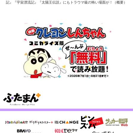
記』『宇宙漂流記』『太陽王伝説』にもトラウマ級の怖い場面が！（概要）