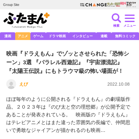
Group Site
検索
メニュー
漫画
アニメ
ゲーム
ドラマ映画
インタビュー
連載
無料コミック
映画『ドラえもん』でゾッとさせられた「恐怖シ
ーン」3選 『パラレル西遊記』『宇宙漂流記』
『太陽王伝説』にもトラウマ級の怖い場面が！
えび
2022.10.08
ほぼ毎年のように公開される『ドラえもん』の劇場版作
品。２０２３年は『のび太と空の理想郷』が公開予定で
あることが発表されている。 映画版の『ドラえもん』
はテレビアニメとはまた違った雰囲気の長編で、仲間思
いで勇敢なジャイアンが描かれるのも映画…