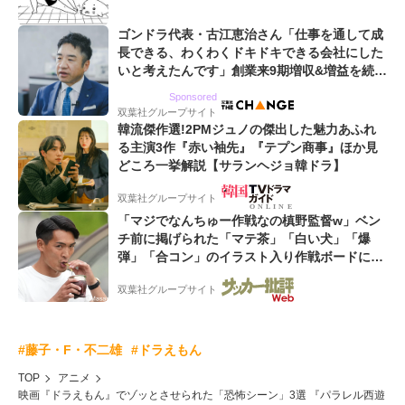
ゴンドラ代表・古江恵治さん「仕事を通して成
長できる、わくわくドキドキできる会社にした
いと考えたんです」創業来9期増収&増益を続け
るWebマーケティング会社のアイデンティティ
Sponsored
双葉社グループサイト
韓流傑作選!2PMジュノの傑出した魅力あふれ
る主演3作『赤い袖先』『テプン商事』ほか見
どころ一挙解説【サランヘジョ韓ドラ】
双葉社グループサイト
「マジでなんちゅー作戦なの槙野監督w」ベン
チ前に掲げられた「マテ茶」「白い犬」「爆
弾」「合コン」のイラスト入り作戦ボードにフ
ァン困惑!「想像よりデカくて吹いた」
双葉社グループサイト
#藤子・F・不二雄
#ドラえもん
TOP
アニメ
映画『ドラえもん』でゾッとさせられた「恐怖シーン」3選 『パラレル西遊