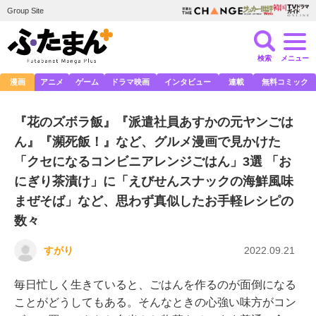
Group Site
検索
メニュー
漫画
アニメ
ゲーム
ドラマ映画
インタビュー
連載
無料コミック
『花のズボラ飯』『派遣社員あすかの元ヤンごは
ん』『瀕死飯！』など、グルメ漫画で見かけた
「クセになるコンビニアレンジごはん」3選 「お
にぎり茶漬け」に「えびせんスナックの海鮮風味
まぜそば」など、思わず真似したお手軽レシピの
数々
すがり
2022.09.21
毎日忙しく生きていると、ごはんを作るのが面倒になる
ことがどうしてもある。そんなときの心強い味方がコン