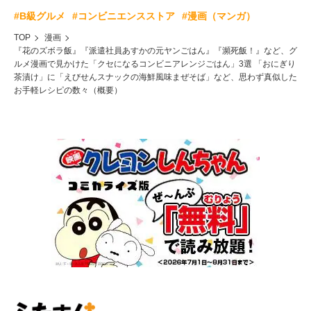
#B級グルメ
#コンビニエンスストア
#漫画（マンガ）
TOP
漫画
『花のズボラ飯』『派遣社員あすかの元ヤンごはん』『瀕死飯！』など、グ
ルメ漫画で見かけた「クセになるコンビニアレンジごはん」3選 「おにぎり
茶漬け」に「えびせんスナックの海鮮風味まぜそば」など、思わず真似した
お手軽レシピの数々（概要）