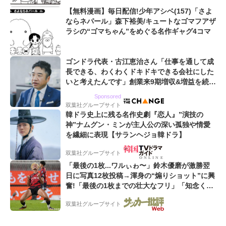
【無料漫画】毎日配信!少年アシベ(157)「さよ
ならネパール」森下裕美/キュートなゴマフアザ
ラシの“ゴマちゃん”をめぐる名作ギャグ4コマ
ゴンドラ代表・古江恵治さん「仕事を通して成
長できる、わくわくドキドキできる会社にした
いと考えたんです」創業来9期増収&増益を続け
るWebマーケティング会社のアイデンティティ
Sponsored
双葉社グループサイト
韓ドラ史上に残る名作史劇『恋人』”演技の
神”ナムグン・ミンが主人公の深い孤独や情愛
を繊細に表現【サランヘジョ韓ドラ】
双葉社グループサイト
「最後の1枚...ワルぃゎ〜」鈴木優磨が激勝翌
日に写真12枚投稿→渾身の“煽りショット”に興
奮!「最後の1枚までの壮大なフリ」「知念くん
のことどんだけ好きなんよw」
双葉社グループサイト