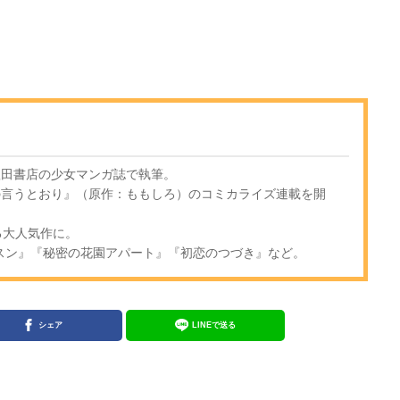
秋田書店の少女マンガ誌で執筆。
子の言うとおり』（原作：ももしろ）のコミカライズ連載を開
える大人気作に。
ッスン』『秘密の花園アパート』『初恋のつづき』など。
シェア
LINEで送る