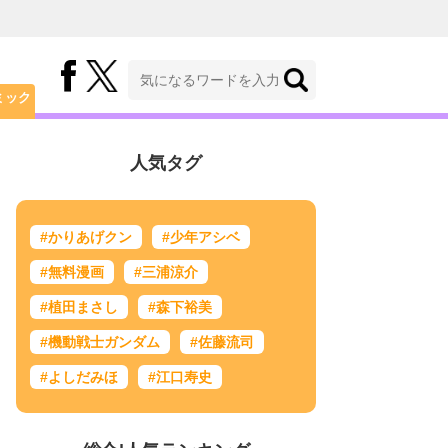
ミック
人気タグ
#かりあげクン
#少年アシベ
#無料漫画
#三浦涼介
#植田まさし
#森下裕美
#機動戦士ガンダム
#佐藤流司
#よしだみほ
#江口寿史