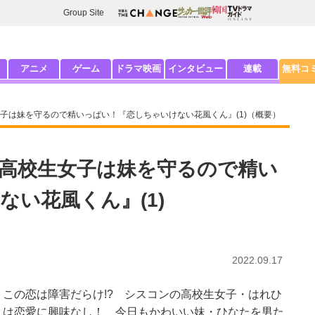
Group Site
アニメ
ゲーム
ドラマ映画
インタビュー
連載
無料コ
子は妹を守るので精いっぱい！『恋しちゃいけない花風くん』(1)（概要）
高校生女子は妹を守るので精い
い花風くん』(1)
2022.09.17
この恋は障害だらけ!? シスコンの高校生女子・はれひ
は恋愛に興味なし！ 今日もかわいい妹・ひなたを男た