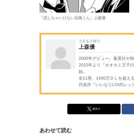
『恋しちゃいけない花風くん』上森優
うえもりゆう
上森優
2000年デビュー。集英社や
2015年より『オオカミ王
始。
全11巻、1400万ＤＬを超
代表作『いいなりLOVEレ
ポスト
あわせて読む