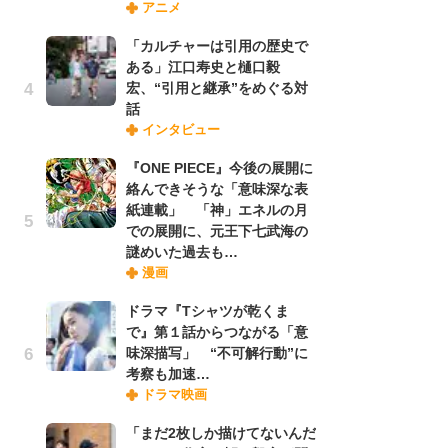
アニメ
さ
ス
「カルチャーは引用の歴史で
ある」江口寿史と樋口毅
宏、“引用と継承”をめぐる対
舞
話
編
インタビュー
禁
「
『ONE PIECE』今後の展開に
連
絡んできそうな「意味深な表
紙連載」 「神」エネルの月
での展開に、元王下七武海の
【
謎めいた過去も…
ー
漫画
完
ー
ドラマ『Tシャツが乾くま
で』第１話からつながる「意
味深描写」 “不可解行動”に
フ
考察も加速…
ー
ドラマ映画
“
に
「まだ2枚しか描けてないんだ
か