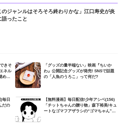
このジャンルはそろそろ終わりかな」江口寿史が炎
に語ったこと
んできそ
「グッズの量半端ない」映画『ちいか
エネル
わ』公開記念グッズが発売! SNSで話題
謎めい
の「人魚のうろこ」って何だ?
)毎日
【無料漫画】毎日配信!少年アシベ(156)
んだの
「チットちゃんの贈り物」森下裕美/キュ
ートなゴマフアザラシの“ゴマちゃん”を
めぐる名作ギャグ4コマ