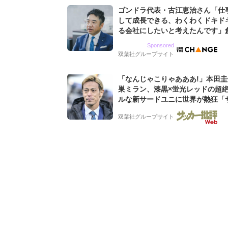
ゴンドラ代表・古江恵治さん「仕
して成長できる、わくわくドキド
る会社にしたいと考えたんです」
9期増収&増益を続けるWebマー
Sponsored
グ会社のアイデンティティ
双葉社グループサイト
「なんじゃこりゃあああ!」本田
巣ミラン、漆黒×蛍光レッドの超
ルな新サードユニに世界が熱狂「
なのにズルい」「こりゃかっけえ
双葉社グループサイト