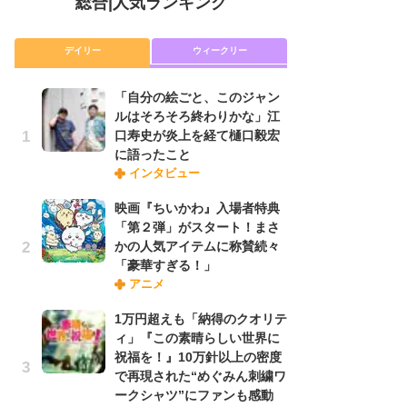
総合
|
人気ランキング
デイリー
ウィークリー
「自分の絵ごと、このジャン
放
ルはそろそろ終わりかな」江
ム
口寿史が炎上を経て樋口毅宏
「
に語ったこと
「
インタビュー
映画『ちいかわ』入場者特典
「
「第２弾」がスタート！まさ
ル
かの人気アイテムに称賛続々
口
「豪華すぎる！」
に
アニメ
1万円超えも「納得のクオリテ
木
ィ」『この素晴らしい世界に
シ
祝福を！』10万針以上の密度
「
で再現された“めぐみん刺繍ワ
ル
ークシャツ”にファンも感動
ム