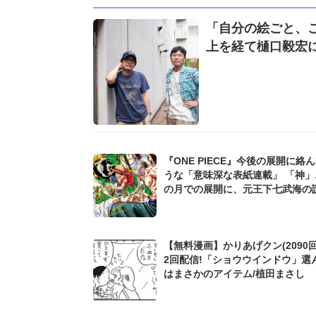
「自分の絵ごと、
上を経て樋口毅宏
『ONE PIECE』今後の展開に絡
うな「意味深な表紙連載」 「神」
の月での展開に、元王下七武海の
た過去も...
【無料漫画】かりあげクン(2090回
2回配信!「ショウウインドウ」選
はまさかのアイテム/植田まさし