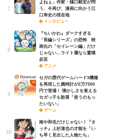
よねぇ」作家・樋口毅宏が問
う、今再び、漫画に向かう江
口寿史の現在地
『O
インタビュー
絡
紙
『ちいかわ』ダークすぎる
で
「長編シリーズ」の恐怖 映
謎
画化の「セイレーン編」だけ
じゃない…ライト層なら驚嘆
必至
「
アニメ
あ
宏
セガの歴代ゲームハード3機種
話
を再現した腕時計が2万7500
円で登場！ 懐かしさを覚える
セガっ子も歓喜「使うのもっ
「
たいない」
よ
ゲーム
う
口
南や和也だけじゃない！『タ
ッチ』上杉達也の才能を「い
ち早く見出した人物たち」
1