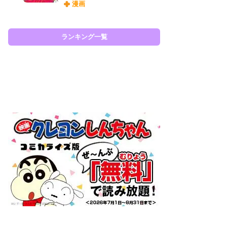
漫画
ィ
祝
で
ー
ランキング一覧
ラン