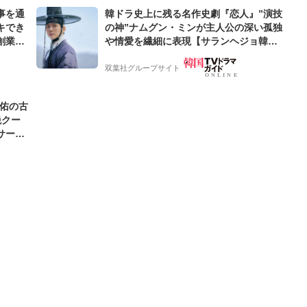
事を通
韓ドラ史上に残る名作史劇『恋人』”演技
キでき
の神”ナムグン・ミンが主人公の深い孤独
創業来
や情愛を繊細に表現【サランヘジョ韓ド
ケティン
ラ】
双葉社グループサイト
圭佑の古
絶クー
サード
わ」