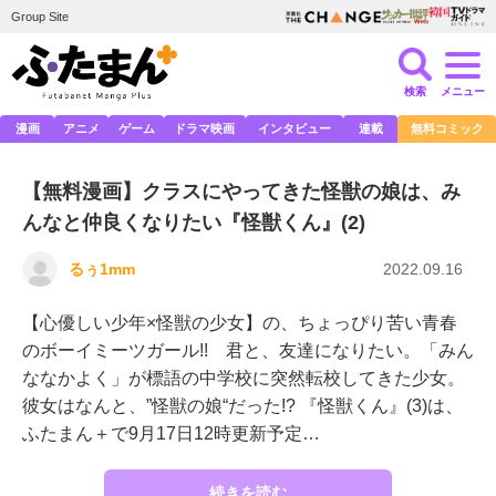
Group Site
検索
メニュー
漫画
アニメ
ゲーム
ドラマ映画
インタビュー
連載
無料コミック
【無料漫画】クラスにやってきた怪獣の娘は、み
んなと仲良くなりたい『怪獣くん』(2)
るぅ1mm
2022.09.16
【心優しい少年×怪獣の少女】の、ちょっぴり苦い青春
のボーイミーツガール!! 君と、友達になりたい。「みん
ななかよく」が標語の中学校に突然転校してきた少女。
彼女はなんと、”怪獣の娘“だった!? 『怪獣くん』(3)は、
ふたまん＋で9月17日12時更新予定…
続きを読む