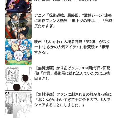
アニメ『呪術廻戦』最終回、“激熱シーン”連発
に原作ファン大熱狂 「断トツの神回...」「完成
度たかすぎ」
映画『ちいかわ』入場者特典「第2弾」がスタ
ート!まさかの人気アイテムに称賛続々「豪華
すぎる!」
【無料漫画】かりあげクン(1913回)毎日2回配
信!「作品」美術展に紛れ込んでいたのは.../植
田まさし
【無料漫画】ファンに刺され目の前が真っ暗に
『北くんがかわいすぎて手に余るので、3人で
シェアすることにしました。』