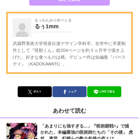
るぅわんみりめーとる
るぅ1mm
武蔵野美術大学視覚伝達デザイン学科卒。在学中に卒業制
作として『怪獣くん』総204ページを約３ヵ月半で描き上
げた。好きな食べものは桃。デビュー作は短編集『バース
デイ』（KADOKAWA刊）。
ポスト
シェア
LINEで送る
あわせて読む
「あまりにも強すぎる...」『呪術廻戦≡』で描
かれた、本編最強の呪術師たちの「その後」 虎
杖、東堂、釘崎らの数十年後の姿とは