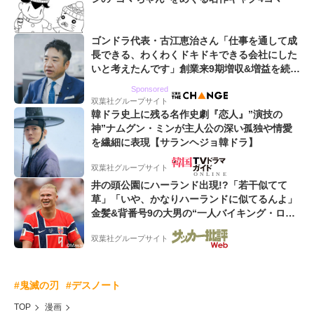
ゴンドラ代表・古江恵治さん「仕事を通して成
長できる、わくわくドキドキできる会社にした
いと考えたんです」創業来9期増収&増益を続け
るWebマーケティング会社のアイデンティティ
Sponsored
双葉社グループサイト
韓ドラ史上に残る名作史劇『恋人』”演技の
神”ナムグン・ミンが主人公の深い孤独や情愛
を繊細に表現【サランヘジョ韓ドラ】
双葉社グループサイト
井の頭公園にハーランド出現!?「若干似てて
草」「いや、かなりハーランドに似てるんよ」
金髪&背番号9の大男の“一人バイキング・ロ
ー”映像が話題!「元気をもらった」
双葉社グループサイト
#鬼滅の刃
#デスノート
TOP
漫画