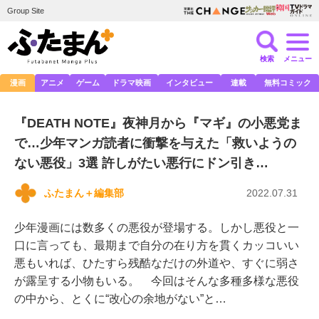
Group Site
検索
メニュー
漫画
アニメ
ゲーム
ドラマ映画
インタビュー
連載
無料コミック
『DEATH NOTE』夜神月から『マギ』の小悪党ま
で…少年マンガ読者に衝撃を与えた「救いようの
ない悪役」3選 許しがたい悪行にドン引き…
ふたまん＋編集部
2022.07.31
少年漫画には数多くの悪役が登場する。しかし悪役と一
口に言っても、最期まで自分の在り方を貫くカッコいい
悪もいれば、ひたすら残酷なだけの外道や、すぐに弱さ
が露呈する小物もいる。 今回はそんな多種多様な悪役
の中から、とくに“改心の余地がない”と…