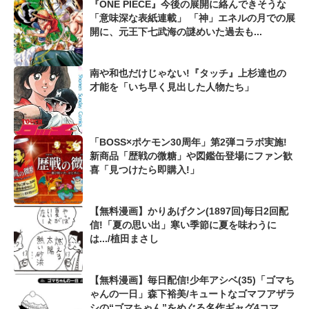
『ONE PIECE』今後の展開に絡んできそうな
「意味深な表紙連載」 「神」エネルの月での展
開に、元王下七武海の謎めいた過去も...
南や和也だけじゃない!『タッチ』上杉達也の
才能を「いち早く見出した人物たち」
「BOSS×ポケモン30周年」第2弾コラボ実施!
新商品「歴戦の微糖」や図鑑缶登場にファン歓
喜「見つけたら即購入!」
【無料漫画】かりあげクン(1897回)毎日2回配
信!「夏の思い出」寒い季節に夏を味わうに
は.../植田まさし
【無料漫画】毎日配信!少年アシベ(35)「ゴマち
ゃんの一日」森下裕美/キュートなゴマフアザラ
シの“ゴマちゃん”をめぐる名作ギャグ4コマ