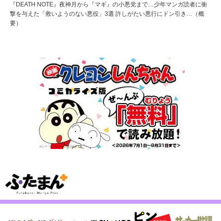
『DEATH NOTE』夜神月から『マギ』の小悪党まで…少年マンガ読者に衝
撃を与えた「救いようのない悪役」3選 許しがたい悪行にドン引き…（概
要）