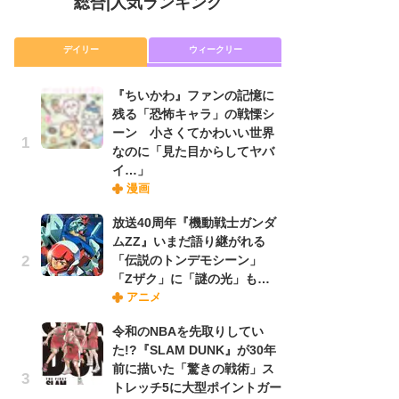
総合
|
人気ランキング
デイリー
ウィークリー
『ちいかわ』ファンの記憶に
放
残る「恐怖キャラ」の戦慄シ
ム
ーン 小さくてかわいい世界
「
なのに「見た目からしてヤバ
「
イ…」
漫画
木
放送40周年『機動戦士ガンダ
シ
ムZZ』いまだ語り継がれる
「
「伝説のトンデモシーン」
ル
「Zザク」に「謎の光」も…
ム
アニメ
さ
ス
令和のNBAを先取りしてい
た!?『SLAM DUNK』が30年
前に描いた「驚きの戦術」ス
舞
トレッチ5に大型ポイントガー
編