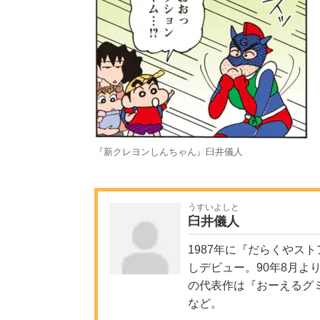
『新クレヨンしんちゃん』臼井儀人
うすいよしと
臼井儀人
1987年に『だらくやス
しデビュー。90年8月
の代表作は『おーえるグ
など。