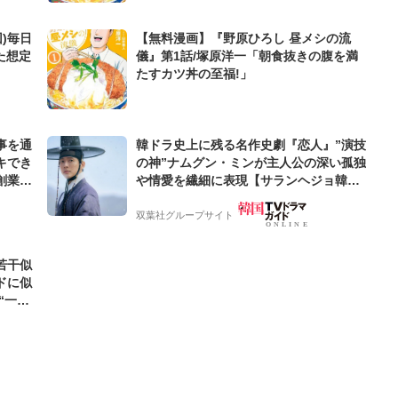
)毎日
【無料漫画】『野原ひろし 昼メシの流
た想定
儀』第1話/塚原洋一「朝食抜きの腹を満
たすカツ丼の至福!」
事を通
韓ドラ史上に残る名作史劇『恋人』”演技
キでき
の神”ナムグン・ミンが主人公の深い孤独
創業来
や情愛を繊細に表現【サランヘジョ韓ド
ケティン
ラ】
双葉社グループサイト
若干似
ドに似
“一人
元気を