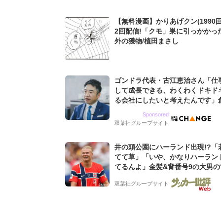
【無料漫画】かりあげクン(1990回
2回配信!「クモ」巣に引っかかっ
外の獲物/植田まさし
ゴンドラ代表・古江恵治さん「仕
して成長できる、わくわくドキド
る会社にしたいと考えたんです」
9期増収&増益を続けるWebマー
Sponsored
グ会社のアイデンティティ
双葉社グループサイト
井の頭公園にハーランド出現!?「
てて草」「いや、かなりハーラン
てるんよ」金髪&背番号9の大男の
バイキング・ロー”映像が話題!「
双葉社グループサイト
もらった」