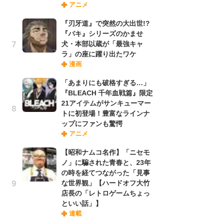
アニメ
実
『刃牙道』で突然の大出世!?
『バキ』シリーズのかませ
劇
犬・本部以蔵が「最強キャ
け
ラ」の座に躍り出たワケ
「
漫画
れ
「あまりにも破格すぎる…」
『BLEACH 千年血戦篇』限定
令
21アイテムがサンキューマー
た!
トに初登場！豊富なラインナ
前
ップにファンも驚愕
ト
アニメ
ド
【昭和ナムコ名作】「ニセモ
ノ」に騙された青春と、23年
「
の時を経てつながった「見事
決
な世界観」【ハードオフ大竹
場
店長の「レトロゲームちょっ
別
といい話」】
連載