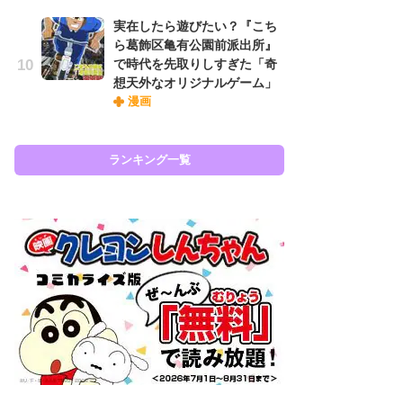
『
実在したら遊びたい？『こち
に
ら葛飾区亀有公園前派出所』
も
で時代を先取りしすぎた「奇
を
想天外なオリジナルゲーム」
役
漫画
ランキング一覧
ラン