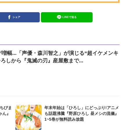
シェア
LINEで送る
増幅...「声優・森川智之」が演じる“超イケメンキ
ひろしから『鬼滅の刃』産屋敷まで...
『ちびま
年末年始は「ひろし」にどっぷり!アニメ
ゃん』
も話題沸騰『野原ひろし 昼メシの流儀』
1~5巻が無料読み放題