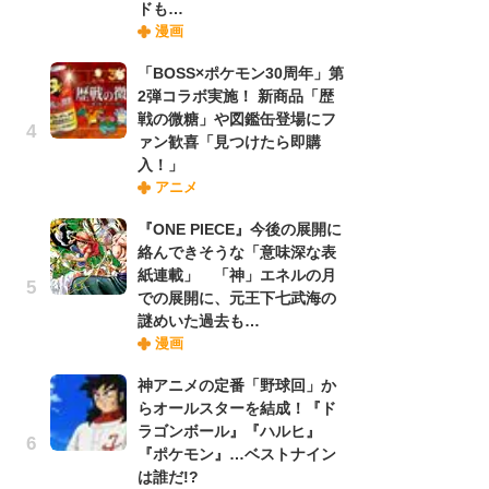
ドも…
禁
漫画
「
連
「BOSS×ポケモン30周年」第
2弾コラボ実施！ 新商品「歴
戦の微糖」や図鑑缶登場にフ
【
ァン歓喜「見つけたら即購
ー
入！」
完
アニメ
ー
『ONE PIECE』今後の展開に
絡んできそうな「意味深な表
ナ
紙連載」 「神」エネルの月
リ
での展開に、元王下七武海の
イ
謎めいた過去も…
味
漫画
フ
ち
神アニメの定番「野球回」か
らオールスターを結成！『ド
ラゴンボール』『ハルヒ』
『
『ポケモン』…ベストナイン
に
は誰だ!?
が