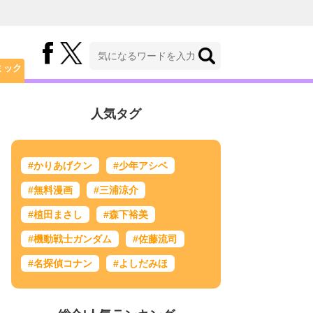
ミック
人気タグ
#かりあげクン
#少年アシベ
#無料漫画
#三浦涼介
#植田まさし
#森下裕美
#機動戦士ガンダム
#佐藤流司
#名探偵コナン
#よしだみほ