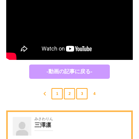
-動画の記事に戻る-
1
2
3
4
みさわりん
三澤凛