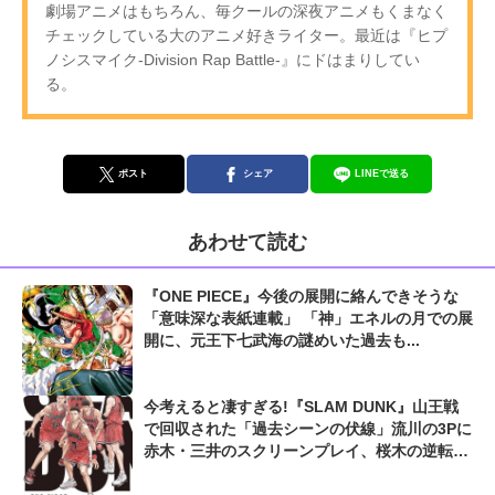
劇場アニメはもちろん、毎クールの深夜アニメもくまなく
チェックしている大のアニメ好きライター。最近は『ヒプ
ノシスマイク-Division Rap Battle-』にドはまりしてい
る。
ポスト
シェア
LINEで送る
あわせて読む
『ONE PIECE』今後の展開に絡んできそうな
「意味深な表紙連載」 「神」エネルの月での展
開に、元王下七武海の謎めいた過去も...
今考えると凄すぎる!『SLAM DUNK』山王戦
で回収された「過去シーンの伏線」流川の3Pに
赤木・三井のスクリーンプレイ、桜木の逆転シ
ュートも...