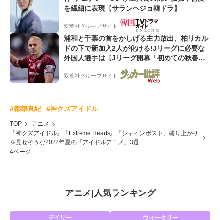
を繊細に表現【サランヘジョ韓ドラ】
双葉社グループサイト
浦和と千葉の首をかしげる主力放出、柏リカル
ドの下で新加入2人が化ける!Jリーグに必要な
外国人選手は【Jリーグ開幕「初めての秋春
制」の大激論】(4)
双葉社グループサイト
#都築真紀
#神クズアイドル
TOP
アニメ
『神クズアイドル』『Extreme Hearts』『シャインポスト』盛り上がり
を見せそうな2022年夏の「アイドルアニメ」3選
4ページ
アニメ
|
人気ランキング
デイリー
ウィークリー