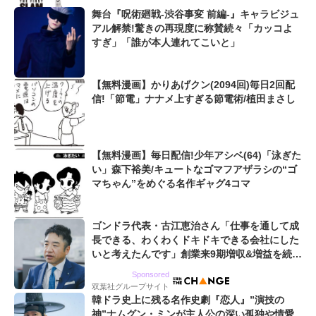
舞台『呪術廻戦-渋谷事変 前編-』キャラビジュ
アル解禁!驚きの再現度に称賛続々「カッコよ
すぎ」「誰が本人連れてこいと」
【無料漫画】かりあげクン(2094回)毎日2回配
信!「節電」ナナメ上すぎる節電術/植田まさし
【無料漫画】毎日配信!少年アシベ(64)「泳ぎた
い」森下裕美/キュートなゴマフアザラシの“ゴ
マちゃん”をめぐる名作ギャグ4コマ
ゴンドラ代表・古江恵治さん「仕事を通して成
長できる、わくわくドキドキできる会社にした
いと考えたんです」創業来9期増収&増益を続け
るWebマーケティング会社のアイデンティティ
Sponsored
双葉社グループサイト
韓ドラ史上に残る名作史劇『恋人』”演技の
神”ナムグン・ミンが主人公の深い孤独や情愛