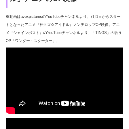
※動画はavexpicturesのYouTubeチャンネルより、7月1日からスター
トとなったアニメ『神クズ☆アイドル』ノンテロップOP映像。アニ
メ『シャインポスト』のYouTubeチャンネルより、「TINGS」の歌う
OP「ワンダー・スターター」。