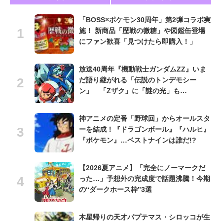
「BOSS×ポケモン30周年」第2弾コラボ実
施！ 新商品「歴戦の微糖」や図鑑缶登場
にファン歓喜「見つけたら即購入！」
放送40周年『機動戦士ガンダムZZ』いま
だ語り継がれる「伝説のトンデモシー
ン」 「Zザク」に「謎の光」も…
神アニメの定番「野球回」からオールスタ
ーを結成！『ドラゴンボール』『ハルヒ』
『ポケモン』…ベストナインは誰だ!?
【2026夏アニメ】「完全にノーマークだ
った…」予想外の完成度で話題沸騰！今期
の“ダークホース枠”3選
木星帰りの天才パプテマス・シロッコが生