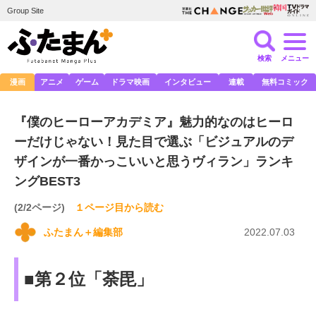
Group Site
検索
メニュー
漫画
アニメ
ゲーム
ドラマ映画
インタビュー
連載
無料コミック
『僕のヒーローアカデミア』魅力的なのはヒーロ
ーだけじゃない！見た目で選ぶ「ビジュアルのデ
ザインが一番かっこいいと思うヴィラン」ランキ
ングBEST3
(2/2ページ)
１ページ目から読む
ふたまん＋編集部
2022.07.03
■第２位「荼毘」