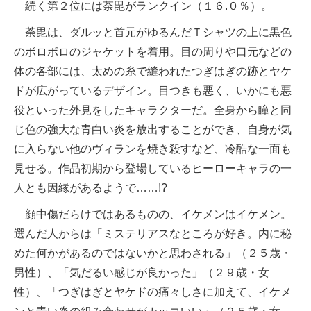
続く第２位には荼毘がランクイン（１６.０％）。
荼毘は、ダルッと首元がゆるんだＴシャツの上に黒色
のボロボロのジャケットを着用。目の周りや口元などの
体の各部には、太めの糸で縫われたつぎはぎの跡とヤケ
ドが広がっているデザイン。目つきも悪く、いかにも悪
役といった外見をしたキャラクターだ。全身から瞳と同
じ色の強大な青白い炎を放出することができ、自身が気
に入らない他のヴィランを焼き殺すなど、冷酷な一面も
見せる。作品初期から登場しているヒーローキャラの一
人とも因縁があるようで……!?
顔中傷だらけではあるものの、イケメンはイケメン。
選んだ人からは「ミステリアスなところが好き。内に秘
めた何かがあるのではないかと思わされる」（２５歳・
男性）、「気だるい感じが良かった」（２９歳・女
性）、「つぎはぎとヤケドの痛々しさに加えて、イケメ