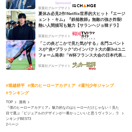
るWebマーケティング会社のアイデンティティ
Sponsored
双葉社グループサイト
夏休み必見2作!Netflix世界的大ヒット『エージ
ェント・キム』『鉄槌教師』無敵の強さ炸裂!
熱い人間描写も魅力【サランヘジョ韓ドラ】
双葉社グループサイト
「この炎どこかで見た気がする」名門ユベント
スが“炎×ブラック”のインパクト大の新3rdユニ
フォーム発表!「W杯フランス大会の日本代表の
色違いを感じさせる」
双葉社グループサイト
#堀越耕平
#僕のヒーローアカデミア
#週刊少年ジャンプ
#ランキング
TOP
漫画
『僕のヒーローアカデミア』魅力的なのはヒーローだけじゃない！見た
目で選ぶ「ビジュアルのデザインが一番かっこいいと思うヴィラン」ラ
ンキングBEST3
2ページ