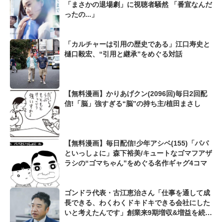
「まさかの退場劇」に視聴者騒然 「番宣なんだ
ったの...」
「カルチャーは引用の歴史である」江口寿史と
樋口毅宏、“引用と継承”をめぐる対話
【無料漫画】かりあげクン(2096回)毎日2回配
信!「脳」強すぎる“脳”の持ち主/植田まさし
【無料漫画】毎日配信!少年アシベ(155)「パパ
といっしょに」森下裕美/キュートなゴマフアザ
ラシの“ゴマちゃん”をめぐる名作ギャグ4コマ
ゴンドラ代表・古江恵治さん「仕事を通して成
長できる、わくわくドキドキできる会社にした
いと考えたんです」創業来9期増収&増益を続け