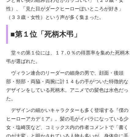
ンと青い炎の組み合わせがカッコいい」（２５歳・女
性）、「見た目がダークヒーローぽいところが好き」
（３３歳・女性）という声が多く集まった。
■第１位「死柄木弔」
堂々の第１位には、１７.０％の得票率を集めた死柄木
弔が選ばれた。
ヴィラン連合のリーダーの細身の男で、顔面・後頭
部・頸部・両脇・両腕に計１４もの手がついた特徴的な
デザインをしている死柄木。アニメでの髪色は水色だっ
た。
デザインの細かいキャラクターも多く登場する『僕の
ヒーローアカデミア』。髪の毛がイバラになっている少
女・塩崎茨など、コミックス内の作者コメントで「書く
のが大変」と明かされている人物も多いが、身体中に手