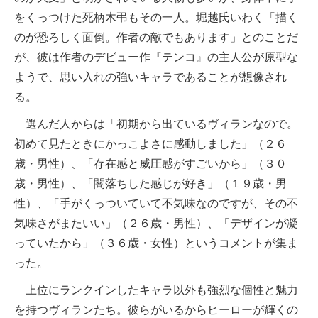
をくっつけた死柄木弔もその一人。堀越氏いわく「描く
のが恐ろしく面倒。作者の敵でもあります」とのことだ
が、彼は作者のデビュー作『テンコ』の主人公が原型な
ようで、思い入れの強いキャラであることが想像され
る。
選んだ人からは「初期から出ているヴィランなので。
初めて見たときにかっこよさに感動しました」（２６
歳・男性）、「存在感と威圧感がすごいから」（３０
歳・男性）、「闇落ちした感じが好き」（１９歳・男
性）、「手がくっついていて不気味なのですが、その不
気味さがまたいい」（２６歳・男性）、「デザインが凝
っていたから」（３６歳・女性）というコメントが集ま
った。
上位にランクインしたキャラ以外も強烈な個性と魅力
を持つヴィランたち。彼らがいるからヒーローが輝くの