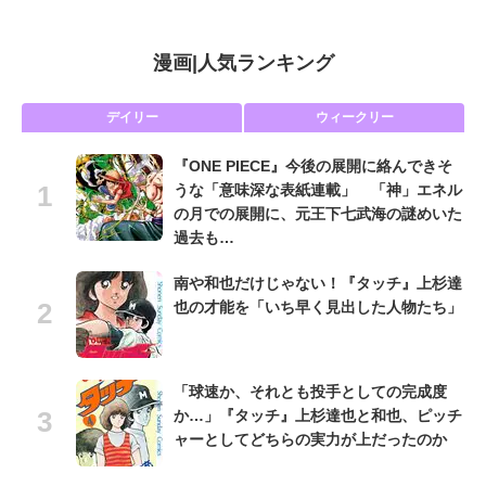
漫画
|
人気ランキング
デイリー
ウィークリー
『ONE PIECE』今後の展開に絡んできそ
うな「意味深な表紙連載」 「神」エネル
の月での展開に、元王下七武海の謎めいた
過去も…
南や和也だけじゃない！『タッチ』上杉達
也の才能を「いち早く見出した人物たち」
「球速か、それとも投手としての完成度
か…」『タッチ』上杉達也と和也、ピッチ
ャーとしてどちらの実力が上だったのか