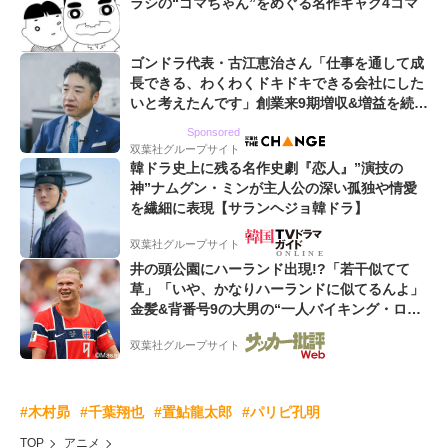
ラシの“ゴマちゃん”をめぐる名作ギャグ4コマ
ゴンドラ代表・古江恵治さん「仕事を通して成
長できる、わくわくドキドキできる会社にした
いと考えたんです」創業来9期増収&増益を続け
るWebマーケティング会社のアイデンティティ
Sponsored
双葉社グループサイト
韓ドラ史上に残る名作史劇『恋人』”演技の
神”ナムグン・ミンが主人公の深い孤独や情愛
を繊細に表現【サランヘジョ韓ドラ】
双葉社グループサイト
井の頭公園にハーランド出現!?「若干似てて
草」「いや、かなりハーランドに似てるんよ」
金髪&背番号9の大男の“一人バイキング・ロ
ー”映像が話題!「元気をもらった」
双葉社グループサイト
#木村昴
#千葉翔也
#置鮎龍太郎
#パリピ孔明
TOP
アニメ