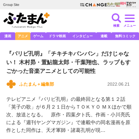
Group Site
検索
メニュー
漫画
アニメ
ゲーム
ドラマ映画
インタビュー
連載
無料コミック
『パリピ孔明』「チキチキバンバン」だけじゃな
い！ 木村昴・置鮎龍太郎・千葉翔也、ラップもす
ごかった音楽アニメとしての可能性
ふたまん＋編集部
2022.06.21
テレビアニメ『パリピ孔明』の最終回となる第１２話
「英子の歌」が６月２１日からＴＯＫＹＯ ＭＸほかで順
次、放送となる。 原作・四葉夕ト氏、作画・小川亮氏
による『週刊ヤングマガジン』で連載中の同名漫画を原
作とした同作は、天才軍師・諸葛孔明が現…