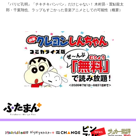
『パリピ孔明』「チキチキバンバン」だけじゃない！ 木村昴・置鮎龍太
郎・千葉翔也、ラップもすごかった音楽アニメとしての可能性（概要）