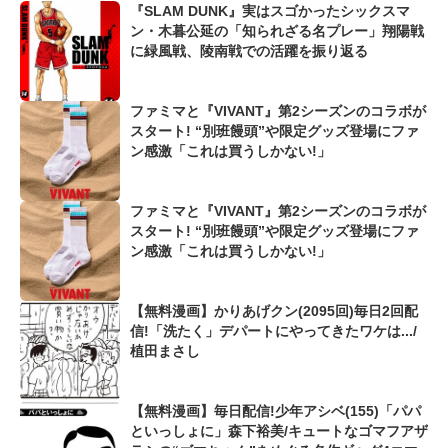
『SLAM DUNK』実はスゴかったシックスマ
ン・木暮公延の「知られざる名プレー」翔陽戦
に緑風戦、陵南戦での活躍を振り返る
ファミマと『VIVANT』第2シーズンのコラボが
スタート! “別班饅頭”や限定グッズ登場にファ
ン感激「これは買うしかない!」
ファミマと『VIVANT』第2シーズンのコラボが
スタート! “別班饅頭”や限定グッズ登場にファ
ン感激「これは買うしかない!」
【無料漫画】かりあげクン(2095回)毎日2回配
信!「洗たく」デパートにやってきたワケは.../
植田まさし
【無料漫画】毎日配信!少年アシベ(155)「パパ
といっしょに」森下裕美/キュートなゴマフアザ