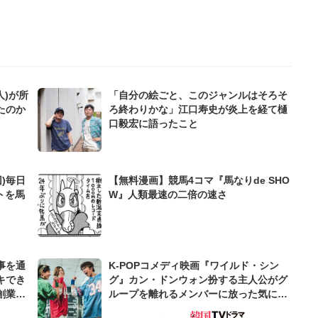
人)が所
「自分の絵ごと、このジャンルはそろそ
たのか
ろ終わりかな」江口寿史が炎上を経て樋
口毅宏に語ったこと
)毎日
【無料漫画】競馬4コマ『馬なりde SHO
トを馬
W』人類最速の二倍の速さ
事を通
K-POPコメディ映画『ワイルド・シン
キでき
グ』カン・ドンウォン扮する主人公がグ
創業来
ループを離れるメンバーに放った気にな
ケティン
るひとこと【韓流談義fromソウル】