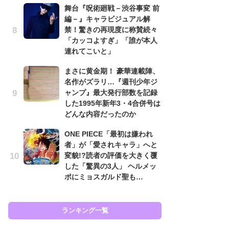
舞台『呪術廻戦－渋谷事変 前
南
編－』キャラビジュアル解
ッ
禁！驚きの再現度に称賛続々
ち
「カッコよすぎ」「誰が本人
連れてこいと」
怖
まさに黄金期！ 豪華連載陣、
代
名作がズラリ…『週刊少年ジ
加
ャンプ』最大発行部数を記録
思
した1995年新年3・4合併号は
原
どんな内容だったのか
闘
ONE PIECE「最初は嫌われ
ア
者」が「愛されキャラ」へと
の
変貌!?読者の評価を大きく覆
した「驚異の3人」 ヘルメッ
ポにミョスガルド聖も…
ラン
ランキング一覧