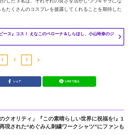
紹介した３名は、それぞれの良さを活かしつつキャラにな
らもたくさんのコスプレを披露してくれることを期待した
ピース』コス！ えなこのペローナ＆しらほし、小山玲奈のジ
1
2
3
シェア
LINEで送る
のクオリティ」『この素晴らしい世界に祝福を!』1
再現された“めぐみん刺繍ワークシャツ”にファンも