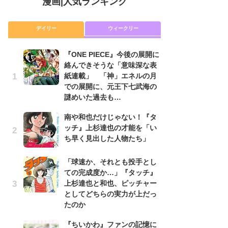
漫画
|
人気ランキング
デイリー
ウィークリー
『ONE PIECE』今後の展開に
舞
絡んできそうな「意味深な表
編
紙連載」 「神」エネルの月
禁
での展開に、元王下七武海の
「
謎めいた過去も…
連
南や和也だけじゃない！『タ
令
ッチ』上杉達也の才能を「い
た!
ち早く見出した人物たち」
前
ト
ド
「球速か、それとも投手とし
ての完成度か…」『タッチ』
『O
上杉達也と和也、ピッチャー
絡
としてどちらの実力が上だっ
紙
たのか
で
謎
『ちいかわ』ファンの記憶に