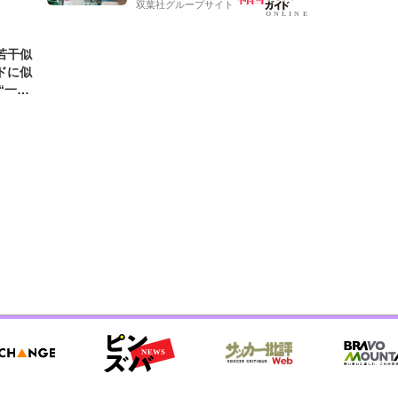
双葉社グループサイト
若干似
ドに似
“一人
元気を