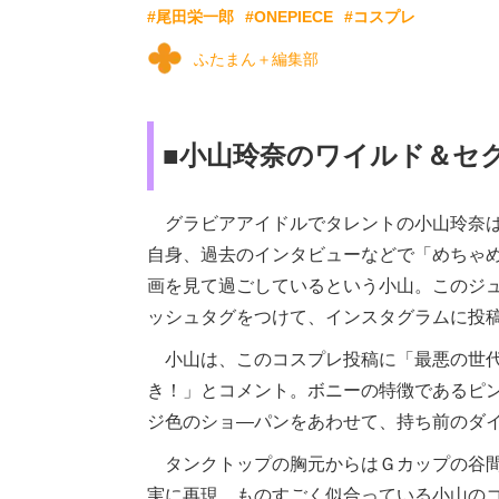
#尾田栄一郎
#ONEPIECE
#コスプレ
ふたまん＋編集部
■小山玲奈のワイルド＆セ
グラビアアイドルでタレントの小山玲奈は
自身、過去のインタビューなどで「めちゃ
画を見て過ごしているという小山。このジ
ッシュタグをつけて、インスタグラムに投
小山は、このコスプレ投稿に「最悪の世代
き！」とコメント。ボニーの特徴であるピ
ジ色のショ―パンをあわせて、持ち前のダ
タンクトップの胸元からはＧカップの谷間
実に再現。ものすごく似合っている小山の