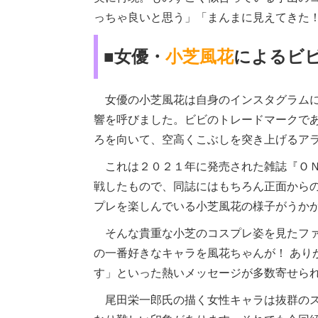
っちゃ良いと思う」「まんまに見えてきた
■女優・
小芝風花
によるビ
女優の小芝風花は自身のインスタグラムに
響を呼びました。ビビのトレードマークで
ろを向いて、空高くこぶしを突き上げるア
これは２０２１年に発売された雑誌『ＯＮ
戦したもので、同誌にはもちろん正面から
プレを楽しんでいる小芝風花の様子がうか
そんな貴重な小芝のコスプレ姿を見たファ
の一番好きなキャラを風花ちゃんが！ あり
す」といった熱いメッセージが多数寄せら
尾田栄一郎氏の描く女性キャラは抜群のス