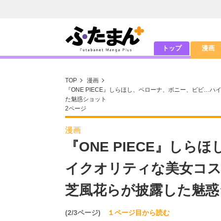
トップ
漫画
TOP
漫画
『ONE PIECE』しらほし、ペローナ、ボニー、ビビ…
た魅惑ショット
2ページ
漫画
『ONE PIECE』し
イクオリティな美女コス
芝風花らが披露した魅惑
(2/3ページ)
１ページ目から読む