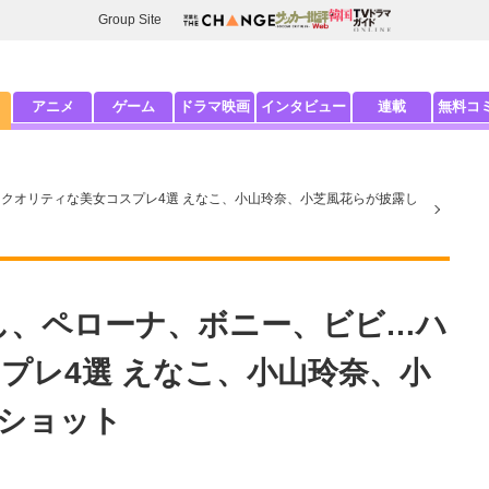
Group Site
アニメ
ゲーム
ドラマ映画
インタビュー
連載
無料コ
ハイクオリティな美女コスプレ4選 えなこ、小山玲奈、小芝風花らが披露し
らほし、ペローナ、ボニー、ビビ…ハ
プレ4選 えなこ、小山玲奈、小
ショット