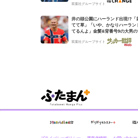
グ会社のアイデンティティ
双葉社グループサイト
井の頭公園にハーランド出現!?「
てて草」「いや、かなりハーラン
てるんよ」金髪&背番号9の大男の
バイキング・ロー”映像が話題!「
双葉社グループサイト
もらった」