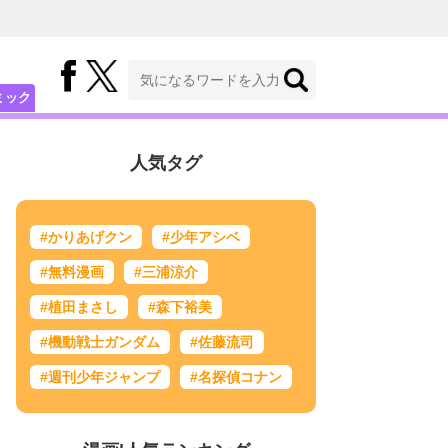
ミック
人気タグ
#かりあげクン
#少年アシベ
#無料漫画
#三浦涼介
#植田まさし
#森下裕美
#機動戦士ガンダム
#佐藤流司
#週刊少年ジャンプ
#名探偵コナン