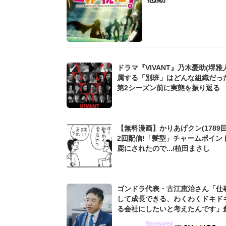
ドラマ『VIVANT』乃木憂助(堺雅
属する「別班」はどんな組織だっ
第2シーズン前に実態を振り返る
【無料漫画】かりあげクン(1789回
2回配信!「髪型」チャームポイン
鹿にされたので.../植田まさし
ゴンドラ代表・古江恵治さん「仕
して成長できる、わくわくドキド
る会社にしたいと考えたんです」
9期増収&増益を続けるWebマー
Sponsored