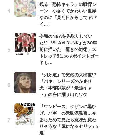
残る「恐怖キャラ」の戦慄シ
『
ーン 小さくてかわいい世界
残
なのに「見た目からしてヤバ
ー
イ…」
な
イ
令和のNBAを先取りしてい
た!?『SLAM DUNK』が30年
『
前に描いた「驚きの戦術」ス
に
トレッチ5に大型ポイントガー
も
ドも…
を
役
『刃牙道』で突然の大出世!?
『バキ』シリーズのかませ
ア
犬・本部以蔵が「最強キャ
ー
ラ」の座に躍り出たワケ
場
ァ
『ワンピース』クザンに黒ひ
げ、バギーの意味深発言…今
努
あらためて見たら意味が変わ
ジ
りそうな「気になるセリフ」3
鬼
選
の