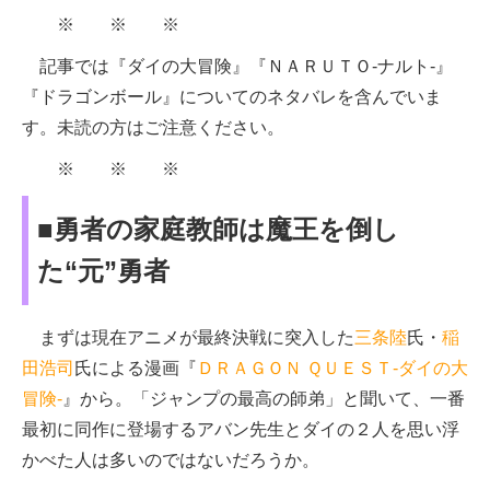
※ ※ ※
記事では『ダイの大冒険』『ＮＡＲＵＴＯ-ナルト-』
『ドラゴンボール』についてのネタバレを含んでいま
す。未読の方はご注意ください。
※ ※ ※
■勇者の家庭教師は魔王を倒し
た“元”勇者
まずは現在アニメが最終決戦に突入した
三条陸
氏・
稲
田浩司
氏による漫画『
ＤＲＡＧＯＮ ＱＵＥＳＴ-ダイの大
冒険-
』から。「ジャンプの最高の師弟」と聞いて、一番
最初に同作に登場するアバン先生とダイの２人を思い浮
かべた人は多いのではないだろうか。