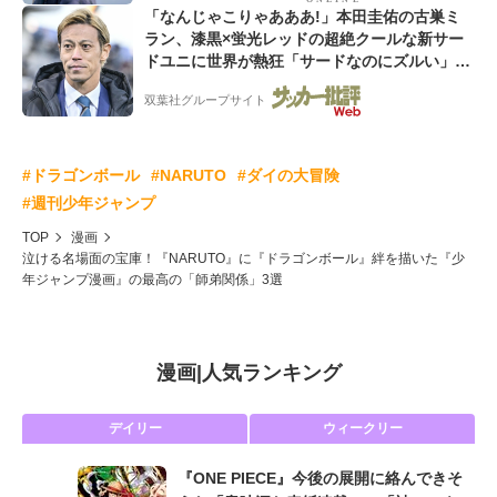
「なんじゃこりゃあああ!」本田圭佑の古巣ミ
ラン、漆黒×蛍光レッドの超絶クールな新サー
ドユニに世界が熱狂「サードなのにズルい」
「こりゃかっけえわ」
双葉社グループサイト
#ドラゴンボール
#NARUTO
#ダイの大冒険
#週刊少年ジャンプ
TOP
漫画
泣ける名場面の宝庫！『NARUTO』に『ドラゴンボール』絆を描いた『少
年ジャンプ漫画』の最高の「師弟関係」3選
漫画
|
人気ランキング
デイリー
ウィークリー
『ONE PIECE』今後の展開に絡んできそ