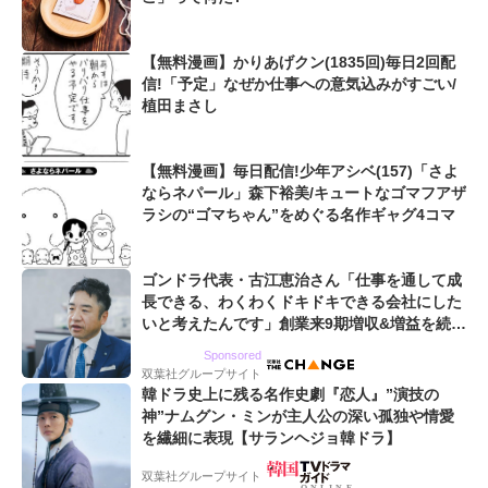
【無料漫画】かりあげクン(1835回)毎日2回配
信!「予定」なぜか仕事への意気込みがすごい/
植田まさし
【無料漫画】毎日配信!少年アシベ(157)「さよ
ならネパール」森下裕美/キュートなゴマフアザ
ラシの“ゴマちゃん”をめぐる名作ギャグ4コマ
ゴンドラ代表・古江恵治さん「仕事を通して成
長できる、わくわくドキドキできる会社にした
いと考えたんです」創業来9期増収&増益を続け
るWebマーケティング会社のアイデンティティ
Sponsored
双葉社グループサイト
韓ドラ史上に残る名作史劇『恋人』”演技の
神”ナムグン・ミンが主人公の深い孤独や情愛
を繊細に表現【サランヘジョ韓ドラ】
双葉社グループサイト