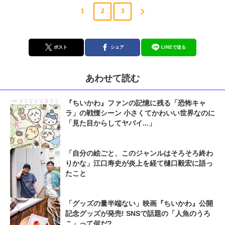
1
2
3
ポスト
シェア
LINEで送る
あわせて読む
『ちいかわ』ファンの記憶に残る「恐怖キャ
ラ」の戦慄シーン 小さくてかわいい世界なのに
「見た目からしてヤバイ...」
「自分の絵ごと、このジャンルはそろそろ終わ
りかな」江口寿史が炎上を経て樋口毅宏に語っ
たこと
「グッズの量半端ない」映画『ちいかわ』公開
記念グッズが発売! SNSで話題の「人魚のうろ
こ」って何だ?