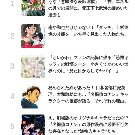
うな「意味深な表紙連載」 「神」エネル
の月での展開に、元王下七武海の謎めいた
過去も…
南や和也だけじゃない！『タッチ』上杉達
也の才能を「いち早く見出した人物たち」
『ちいかわ』ファンの記憶に残る「恐怖キ
ャラ」の戦慄シーン 小さくてかわいい世
界なのに「見た目からしてヤバイ…」
秘められた絆があった！ 目暮警部に妃英
理、大和敢助にも…『名探偵コナン』キャ
ラクターの傷跡が語る「それぞれの理由」
え、劇場版のオリジナルキャラだったの!?
『名探偵コナン』の原作漫画に必要不可欠
な存在となった“逆輸入キャラ”たち