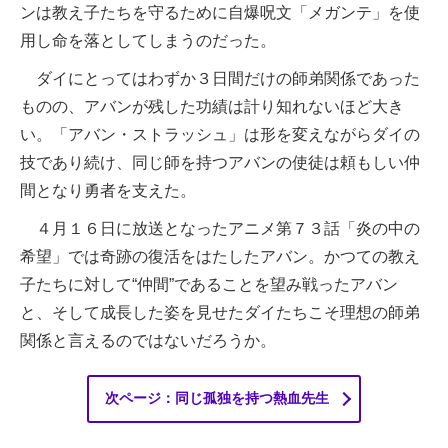
ンは教え子たちを守るために自爆呪文「メガンテ」を使
用し命を落としてしまうのだった。
ダイにとってはわずか３日間だけの師弟関係であった
ものの、アバンが残した功績は計り知れないほど大き
い。「アバン・ストラッシュ」は形を変えながらダイの
技であり続け、同じ師を持つアバンの使徒は頼もしい仲
間となり勇者を支えた。
４月１６日に放送となったアニメ第７３話「炎の中の
希望」では奇跡の復活をはたしたアバン。かつての教え
子たちに対して“仲間”であることを望み戦ったアバン
と、そして成長した姿を見せたダイたちこそ理想の師弟
関係と言えるのではないだろうか。
次ページ：同じ孤独を持つ熱血先生