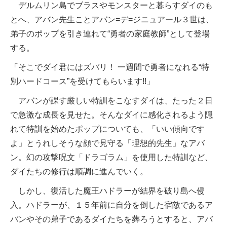
デルムリン島でブラスやモンスターと暮らすダイのも
とへ、アバン先生ことアバン=デ=ジニュアール３世は、
弟子のポップを引き連れて“勇者の家庭教師”として登場
する。
「そこでダイ君にはズバリ！ 一週間で勇者になれる“特
別ハードコース”を受けてもらいます!!」
アバンが課す厳しい特訓をこなすダイは、たった２日
で急激な成長を見せた。そんなダイに感化されるよう隠
れて特訓を始めたポップについても、「いい傾向です
よ」とうれしそうな顔で見守る「理想的先生」なアバ
ン。幻の攻撃呪文「ドラゴラム」を使用した特訓など、
ダイたちの修行は順調に進んでいく。
しかし、復活した魔王ハドラーが結界を破り島へ侵
入。ハドラーが、１５年前に自分を倒した宿敵であるア
バンやその弟子であるダイたちを葬ろうとすると、アバ