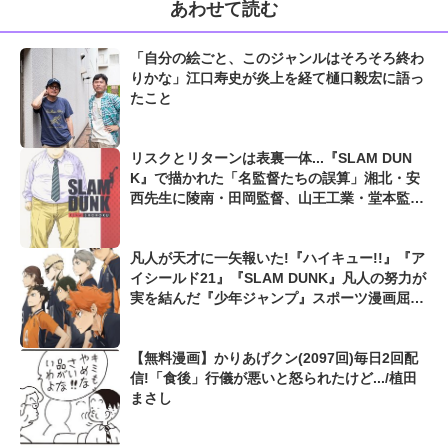
あわせて読む
「自分の絵ごと、このジャンルはそろそろ終わ
りかな」江口寿史が炎上を経て樋口毅宏に語っ
たこと
リスクとリターンは表裏一体...『SLAM DUN
K』で描かれた「名監督たちの誤算」湘北・安
西先生に陵南・田岡監督、山王工業・堂本監督
も...
凡人が天才に一矢報いた!『ハイキュー!!』『ア
イシールド21』『SLAM DUNK』凡人の努力が
実を結んだ『少年ジャンプ』スポーツ漫画屈指
の爽快シーン
【無料漫画】かりあげクン(2097回)毎日2回配
信!「食後」行儀が悪いと怒られたけど.../植田
まさし