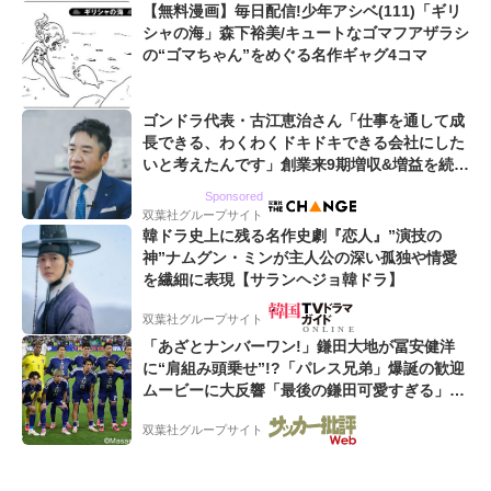
【無料漫画】毎日配信!少年アシベ(111)「ギリ
シャの海」森下裕美/キュートなゴマフアザラシ
の“ゴマちゃん”をめぐる名作ギャグ4コマ
ゴンドラ代表・古江恵治さん「仕事を通して成
長できる、わくわくドキドキできる会社にした
いと考えたんです」創業来9期増収&増益を続け
るWebマーケティング会社のアイデンティティ
Sponsored
双葉社グループサイト
韓ドラ史上に残る名作史劇『恋人』”演技の
神”ナムグン・ミンが主人公の深い孤独や情愛
を繊細に表現【サランヘジョ韓ドラ】
双葉社グループサイト
「あざとナンバーワン!」鎌田大地が冨安健洋
に“肩組み頭乗せ”!?「パレス兄弟」爆誕の歓迎
ムービーに大反響「最後の鎌田可愛すぎる」
「粋にも程がある!」
双葉社グループサイト