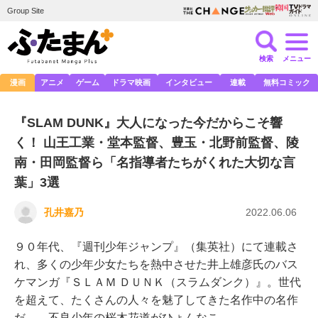
Group Site
検索
メニュー
漫画
アニメ
ゲーム
ドラマ映画
インタビュー
連載
無料コミック
『SLAM DUNK』大人になった今だからこそ響
く！ 山王工業・堂本監督、豊玉・北野前監督、陵
南・田岡監督ら「名指導者たちがくれた大切な言
葉」3選
孔井嘉乃
2022.06.06
９０年代、『週刊少年ジャンプ』（集英社）にて連載さ
れ、多くの少年少女たちを熱中させた井上雄彦氏のバス
ケマンガ『ＳＬＡＭ ＤＵＮＫ（スラムダンク）』。世代
を超えて、たくさんの人々を魅了してきた名作中の名作
だ。 不良少年の桜木花道がひょんなこ…