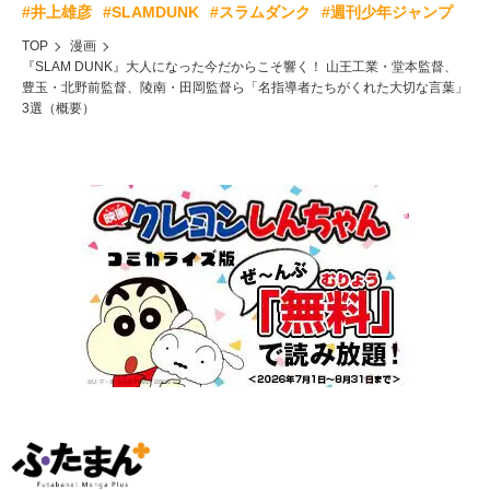
#井上雄彦
#SLAMDUNK
#スラムダンク
#週刊少年ジャンプ
TOP
漫画
『SLAM DUNK』大人になった今だからこそ響く！ 山王工業・堂本監督、
豊玉・北野前監督、陵南・田岡監督ら「名指導者たちがくれた大切な言葉」
3選（概要）