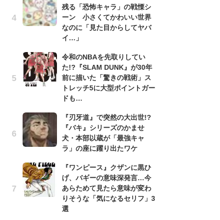
残る「恐怖キャラ」の戦慄シ
『
ーン 小さくてかわいい世界
残
なのに「見た目からしてヤバ
ー
イ…」
な
イ
令和のNBAを先取りしてい
た!?『SLAM DUNK』が30年
『
前に描いた「驚きの戦術」ス
に
トレッチ5に大型ポイントガー
も
ドも…
を
役
『刃牙道』で突然の大出世!?
『バキ』シリーズのかませ
ア
犬・本部以蔵が「最強キャ
ー
ラ」の座に躍り出たワケ
場
ァ
『ワンピース』クザンに黒ひ
げ、バギーの意味深発言…今
努
あらためて見たら意味が変わ
ジ
りそうな「気になるセリフ」3
鬼
選
の