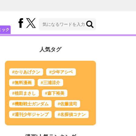
ミック
人気タグ
#かりあげクン
#少年アシベ
#無料漫画
#三浦涼介
#植田まさし
#森下裕美
#機動戦士ガンダム
#佐藤流司
#週刊少年ジャンプ
#名探偵コナン