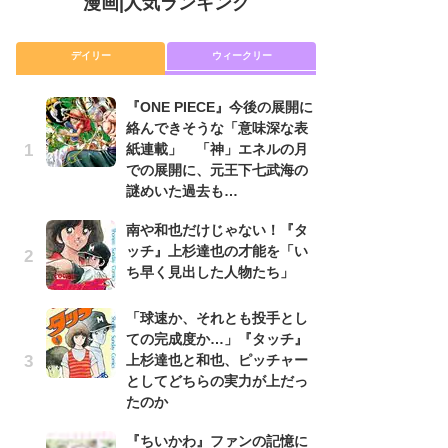
漫画
|
人気ランキング
デイリー
ウィークリー
『ONE PIECE』今後の展開に
舞
絡んできそうな「意味深な表
編
紙連載」 「神」エネルの月
禁
での展開に、元王下七武海の
「
謎めいた過去も…
連
南や和也だけじゃない！『タ
令
ッチ』上杉達也の才能を「い
た!
ち早く見出した人物たち」
前
ト
ド
「球速か、それとも投手とし
ての完成度か…」『タッチ』
『O
上杉達也と和也、ピッチャー
絡
としてどちらの実力が上だっ
紙
たのか
で
謎
『ちいかわ』ファンの記憶に