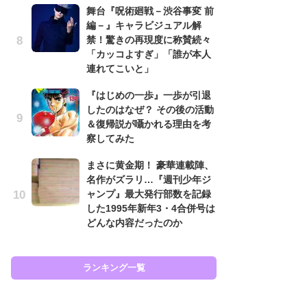
舞台『呪術廻戦－渋谷事変 前
南
編－』キャラビジュアル解
ッ
禁！驚きの再現度に称賛続々
ち
「カッコよすぎ」「誰が本人
連れてこいと」
怖
『はじめの一歩』一歩が引退
代
したのはなぜ？ その後の活動
加
＆復帰説が囁かれる理由を考
思
察してみた
原
まさに黄金期！ 豪華連載陣、
闘
名作がズラリ…『週刊少年ジ
ア
ャンプ』最大発行部数を記録
の
した1995年新年3・4合併号は
どんな内容だったのか
ラン
ランキング一覧