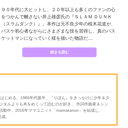
９０年代に大ヒットし、２０年以上も多くのファンの心
をつかんで離さない井上雄彦氏の『ＳＬＡＭ ＤＵＮＫ
（スラムダンク）』。本作は元不良少年の桜木花道が、
バスケ初心者ながらにさまざまな技を習得し、真のバス
ケットマンになっていく様を描いた物語だ…
続きを読む
をはじめる。1980年代後半、『りぼん』をきっかけに少年＆少
ジタルよりも本をめくって読むのが好き。 作詞作曲家＆シン
動中。2016年ママユニット「mamakanon」を結成し、
回達成。