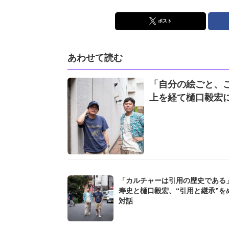
ポスト
あわせて読む
「自分の絵ごと、
上を経て樋口毅宏
「カルチャーは引用の歴史である
寿史と樋口毅宏、“引用と継承”を
対話