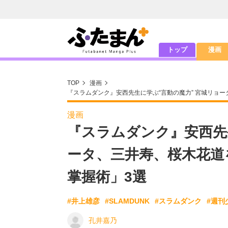
トップ
漫画
TOP
漫画
『スラムダンク』安西先生に学ぶ“言動の魔力” 宮城リョ
漫画
『スラムダンク』安西先
ータ、三井寿、桜木花道
掌握術」3選
#井上雄彦
#SLAMDUNK
#スラムダンク
#週刊
孔井嘉乃