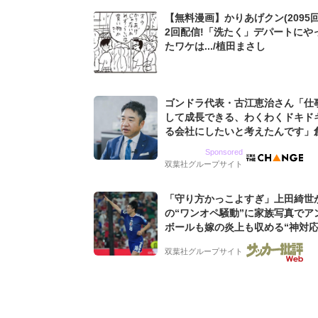
【無料漫画】かりあげクン(2095回
2回配信!「洗たく」デパートにや
たワケは.../植田まさし
ゴンドラ代表・古江恵治さん「仕
して成長できる、わくわくドキド
る会社にしたいと考えたんです」
9期増収&増益を続けるWebマー
Sponsored
グ会社のアイデンティティ
双葉社グループサイト
「守り方かっこよすぎ」上田綺世
の“ワンオペ騒動”に家族写真でア
ボールも嫁の炎上も収める“神対応
婚の板倉、久保、長友夫妻も続々
双葉社グループサイト