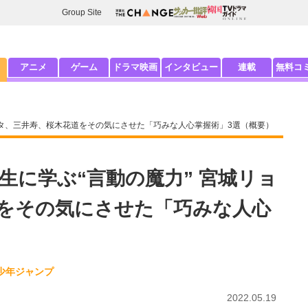
Group Site
アニメ
ゲーム
ドラマ映画
インタビュー
連載
無料コ
ータ、三井寿、桜木花道をその気にさせた「巧みな人心掌握術」3選（概要）
生に学ぶ“言動の魔力” 宮城リョ
をその気にさせた「巧みな人心
少年ジャンプ
2022.05.19