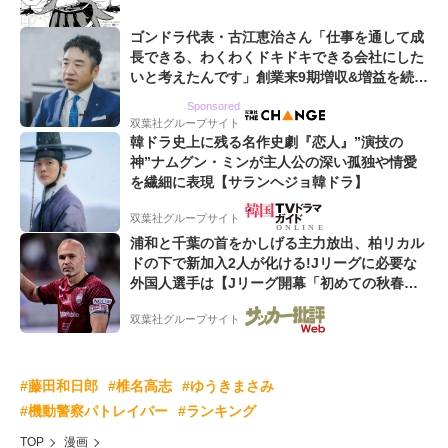
ゴンドラ代表・古江恵治さん「仕事を通して成
長できる、わくわくドキドキできる会社にした
いと考えたんです」創業来9期増収&増益を続け
るWebマーケティング会社のアイデンティティ
Sponsored
双葉社グループサイト
韓ドラ史上に残る名作史劇『恋人』”演技の
神”ナムグン・ミンが主人公の深い孤独や情愛
を繊細に表現【サランヘジョ韓ドラ】
双葉社グループサイト
浦和と千葉の首をかしげる主力放出、柏リカル
ドの下で新加入2人が化ける!Jリーグに必要な
外国人選手は【Jリーグ開幕「初めての秋春
制」の大激論】(4)
双葉社グループサイト
#藤田和日郎
#椎名高志
#ゆうきまさみ
#機動警察パトレイバー
#ランキング
TOP
漫画