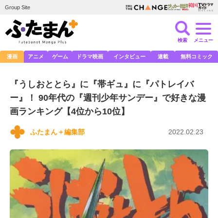
Group Site
検索
メニュー
漫画
アニメ
ゲーム
ドラマ映画
インタビュー
連載
無料コミック
『うしおととら』に『帯ギュ』に『パトレイバ
ー』！ 90年代の『週刊少年サンデー』で好きな漫
画ランキング【4位から10位】
ふたまん＋編集部
2022.02.23