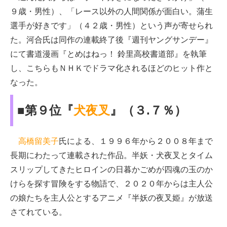
９歳・男性）、「レース以外の人間関係が面白い。蒲生
選手が好きです」（４２歳・男性）という声が寄せられ
た。河合氏は同作の連載終了後『週刊ヤングサンデー』
にて書道漫画『とめはねっ！ 鈴里高校書道部』を執筆
し、こちらもＮＨＫでドラマ化されるほどのヒット作と
なった。
■第９位『
犬夜叉
』（３.７％）
高橋留美子
氏による、１９９６年から２００８年まで
長期にわたって連載された作品。半妖・犬夜叉とタイム
スリップしてきたヒロインの日暮かごめが四魂の玉のか
けらを探す冒険をする物語で、２０２０年からは主人公
の娘たちを主人公とするアニメ『半妖の夜叉姫』が放送
さてれている。