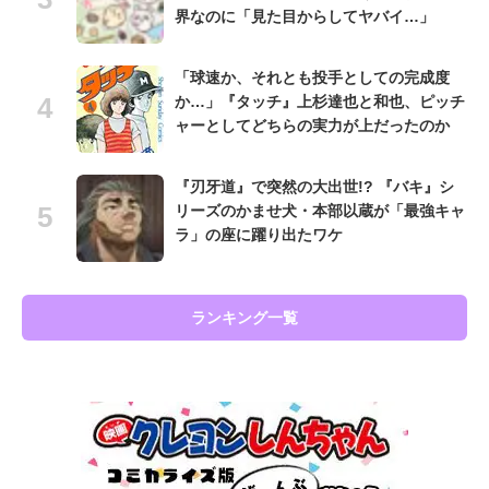
界なのに「見た目からしてヤバイ…」
「球速か、それとも投手としての完成度
か…」『タッチ』上杉達也と和也、ピッチ
ャーとしてどちらの実力が上だったのか
『刃牙道』で突然の大出世!? 『バキ』シ
リーズのかませ犬・本部以蔵が「最強キャ
ラ」の座に躍り出たワケ
ランキング一覧