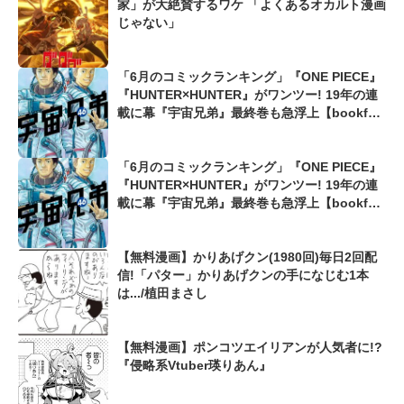
家」が大絶賛するワケ 「よくあるオカルト漫画
じゃない」
「6月のコミックランキング」『ONE PIECE』
『HUNTER×HUNTER』がワンツー! 19年の連
載に幕『宇宙兄弟』最終巻も急浮上【bookfan
プレミアム】
「6月のコミックランキング」『ONE PIECE』
『HUNTER×HUNTER』がワンツー! 19年の連
載に幕『宇宙兄弟』最終巻も急浮上【bookfan
プレミアム】
【無料漫画】かりあげクン(1980回)毎日2回配
信!「パター」かりあげクンの手になじむ1本
は.../植田まさし
【無料漫画】ポンコツエイリアンが人気者に!?
『侵略系Vtuber瑛りあん』