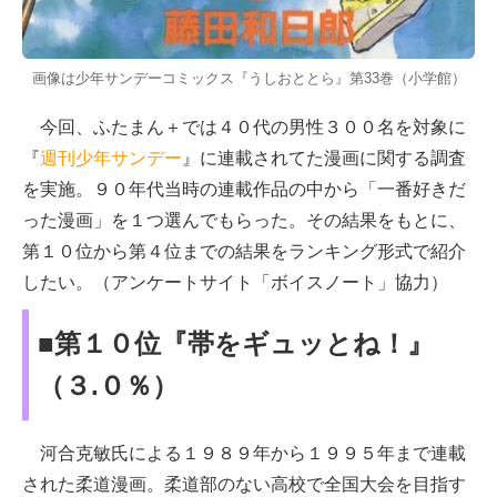
画像は少年サンデーコミックス『うしおととら』第33巻（小学館）
今回、ふたまん＋では４０代の男性３００名を対象に
『
週刊少年サンデー
』に連載されてた漫画に関する調査
を実施。９０年代当時の連載作品の中から「一番好きだ
った漫画」を１つ選んでもらった。その結果をもとに、
第１０位から第４位までの結果をランキング形式で紹介
したい。（アンケートサイト「ボイスノート」協力）
■第１０位『帯をギュッとね！』
（３.０％）
河合克敏氏による１９８９年から１９９５年まで連載
された柔道漫画。柔道部のない高校で全国大会を目指す