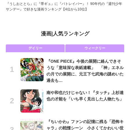
『うしおととら』に『帯ギュ』に『パトレイバー』！ 90年代の『週刊少年
サンデー』で好きな漫画ランキング【4位から10位】
漫画
|
人気ランキング
デイリー
ウィークリー
『ONE PIECE』今後の展開に絡んできそ
うな「意味深な表紙連載」 「神」エネル
の月での展開に、元王下七武海の謎めいた
過去も…
南や和也だけじゃない！『タッチ』上杉達
也の才能を「いち早く見出した人物たち」
『ちいかわ』ファンの記憶に残る「恐怖キ
ャラ」の戦慄シーン 小さくてかわいい世