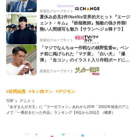
るWebマーケティング会社のアイデンティティ
Sponsored
双葉社グループサイト
夏休み必見2作!Netflix世界的大ヒット『エージ
ェント・キム』『鉄槌教師』無敵の強さ炸裂!
熱い人間描写も魅力【サランヘジョ韓ドラ】
双葉社グループサイト
「マジでなんちゅー作戦なの槙野監督w」ベン
チ前に掲げられた「マテ茶」「白い犬」「爆
弾」「合コン」のイラスト入り作戦ボードにフ
ァン困惑!「想像よりデカくて吹いた」
双葉社グループサイト
#松岡由貴
#キン肉マン
#デジモン
TOP
アニメ
『あずまんが大王』に『ラーゼフォン』あれから20年「2002年放送のアニ
メで「一番好きだった作品」ランキング【4位から10位】（概要）