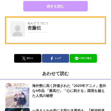
続きを読む
あんどうつたう
杏藤伝
ポスト
シェア
LINEで送る
あわせて読む
海外勢に高く評価された「2025年アニメ」意外
な4作品 「最高だ」「心に刺さる」国境を越え
た人気の秘密
一糸まとわぬ姿に大胆な水着姿も...『銀河鉄道