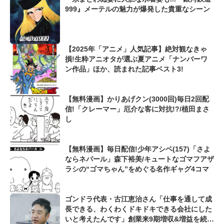
999』メーテルの魅力が爆発した貴重なシーン
【2025年「アニメ」人気記事】絶対観なきゃ
損!生粋アニオタが選ぶ夏アニメ「ナンバーワ
ン作品」ほか、読まれた記事ベスト3!
【無料漫画】かりあげクン(3000回)毎日2回配
信!「クレーマー」厄介な客に対抗!?/植田まさ
し
【無料漫画】毎日配信!少年アシベ(157)「さよ
ならネパール」森下裕美/キュートなゴマフアザ
ラシの“ゴマちゃん”をめぐる名作ギャグ4コマ
ゴンドラ代表・古江恵治さん「仕事を通して成
長できる、わくわくドキドキできる会社にした
いと考えたんです」創業来9期増収&増益を続け