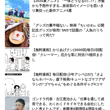
【2026夏アニメ】「一体どうなるの...!?」序盤
から予想外すぎる...放送前のイメージを思いき
り裏切った新作アニメ4選
「グッズの量半端ない」映画『ちいかわ』公開
記念グッズが発売! SNSで話題の「人魚のうろ
こ」って何だ?
【無料漫画】かりあげクン(3000回)毎日2回配
信!「クレーマー」厄介な客に対抗!?/植田まさ
し
【無料漫画】毎日配信!少年アシベ(157)「さよ
ならネパール」森下裕美/キュートなゴマフアザ
ラシの“ゴマちゃん”をめぐる名作ギャグ4コマ
ゴンドラ代表・古江恵治さん「仕事を通して成
長できる、わくわくドキドキできる会社にした
いと考えたんです」創業来9期増収&増益を続け