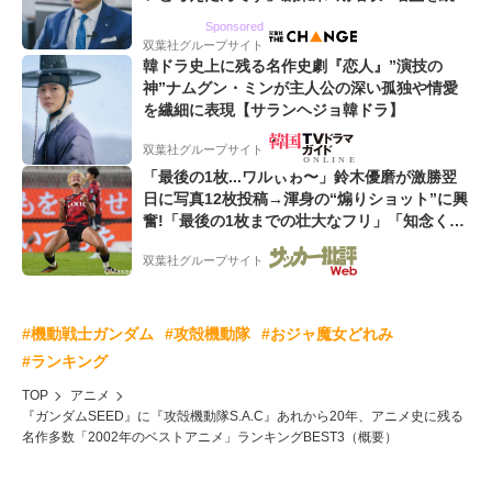
るWebマーケティング会社のアイデンティティ
Sponsored
双葉社グループサイト
韓ドラ史上に残る名作史劇『恋人』”演技の
神”ナムグン・ミンが主人公の深い孤独や情愛
を繊細に表現【サランヘジョ韓ドラ】
双葉社グループサイト
「最後の1枚...ワルぃゎ〜」鈴木優磨が激勝翌
日に写真12枚投稿→渾身の“煽りショット”に興
奮!「最後の1枚までの壮大なフリ」「知念くん
のことどんだけ好きなんよw」
双葉社グループサイト
#機動戦士ガンダム
#攻殻機動隊
#おジャ魔女どれみ
#ランキング
TOP
アニメ
『ガンダムSEED』に『攻殻機動隊S.A.C』あれから20年、アニメ史に残る
名作多数「2002年のベストアニメ」ランキングBEST3（概要）