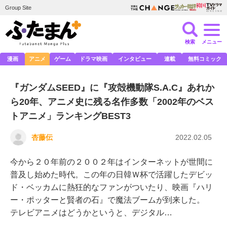
Group Site
検索
メニュー
漫画
アニメ
ゲーム
ドラマ映画
インタビュー
連載
無料コミック
『ガンダムSEED』に『攻殻機動隊S.A.C』あれか
ら20年、アニメ史に残る名作多数「2002年のベス
トアニメ」ランキングBEST3
杏藤伝
2022.02.05
今から２０年前の２００２年はインターネットが世間に
普及し始めた時代。この年の日韓Ｗ杯で活躍したデビッ
ド・ベッカムに熱狂的なファンがついたり、映画『ハリ
ー・ポッターと賢者の石』で魔法ブームが到来した。
テレビアニメはどうかというと、デジタル…