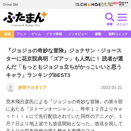
Group Site
検索
メニュー
漫画
アニメ
ゲーム
ドラマ映画
インタビュー
連載
無料コミック
『ジョジョの奇妙な冒険』ジョナサン・ジョース
ターに花京院典明「ズアッ」も人気に！ 読者が選
んだ「もっともジョジョ立ちがかっこいいと思う
キャラ」ランキングBEST3
折田マカダミア
2022.01.21
荒木飛呂彦氏による『ジョジョの奇妙な冒険』の第６部
にあたる『ストーンオーシャン』。昨年１２月よりＮｅ
ｔｆｌｉｘにて先行配信されていた同作のアニメが、１
月７日より地上波でも放送開始となった。放送を祝して
主人公の空条徐倫の声を務める声優のファ…