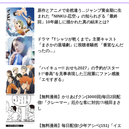
原作とアニメで全然違う...ジャンプ黄金期に生
まれた『NINKU-忍空-』の知られざる「最終
回」10年越しに描かれた真の結末とは?
ドラマ『Tシャツが乾くまで』主要キャスト
「まさかの退場劇」に視聴者騒然 「番宣なんだ
ったの...」
「ハイキュー!! おせち2027」の予約がスター
ト!“春高”を見事表現した三段重にファン感激
「エモすぎる」
【無料漫画】かりあげクン(3000回)毎日2回配
信!「クレーマー」厄介な客に対抗!?/植田まさ
し
【無料漫画】毎日配信!少年アシベ(151)「イエ