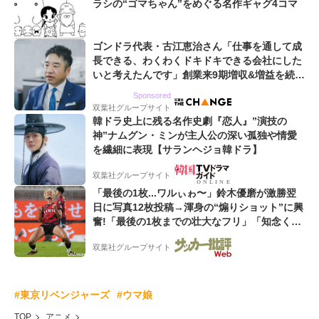
ラシの“ゴマちゃん”をめぐる名作ギャグ4コマ
ゴンドラ代表・古江恵治さん「仕事を通して成
長できる、わくわくドキドキできる会社にした
いと考えたんです」創業来9期増収&増益を続け
るWebマーケティング会社のアイデンティティ
Sponsored
双葉社グループサイト
韓ドラ史上に残る名作史劇『恋人』”演技の
神”ナムグン・ミンが主人公の深い孤独や情愛
を繊細に表現【サランヘジョ韓ドラ】
双葉社グループサイト
「最後の1枚...ワルぃゎ〜」鈴木優磨が激勝翌
日に写真12枚投稿→渾身の“煽りショット”に興
奮!「最後の1枚までの壮大なフリ」「知念くん
のことどんだけ好きなんよw」
双葉社グループサイト
#東京リベンジャーズ
#ウマ娘
TOP
アニメ