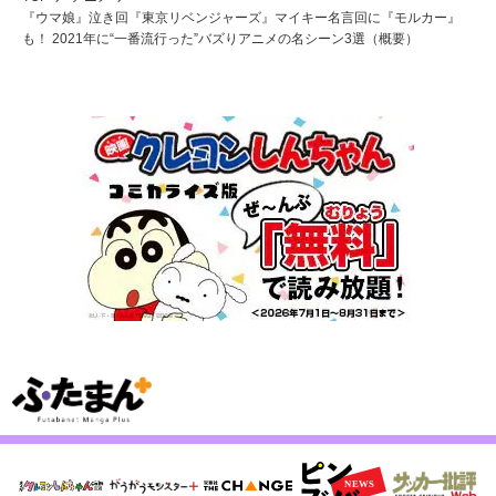
『ウマ娘』泣き回『東京リベンジャーズ』マイキー名言回に『モルカー』
も！ 2021年に“一番流行った”バズりアニメの名シーン3選（概要）