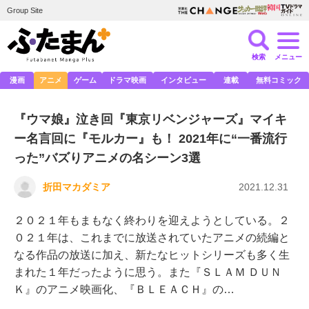
Group Site
検索
メニュー
漫画
アニメ
ゲーム
ドラマ映画
インタビュー
連載
無料コミック
『ウマ娘』泣き回『東京リベンジャーズ』マイキ
ー名言回に『モルカー』も！ 2021年に“一番流行
った”バズりアニメの名シーン3選
折田マカダミア
2021.12.31
２０２１年もまもなく終わりを迎えようとしている。２
０２１年は、これまでに放送されていたアニメの続編と
なる作品の放送に加え、新たなヒットシリーズも多く生
まれた１年だったように思う。また『ＳＬＡＭ ＤＵＮ
Ｋ』のアニメ映画化、『ＢＬＥＡＣＨ』の…