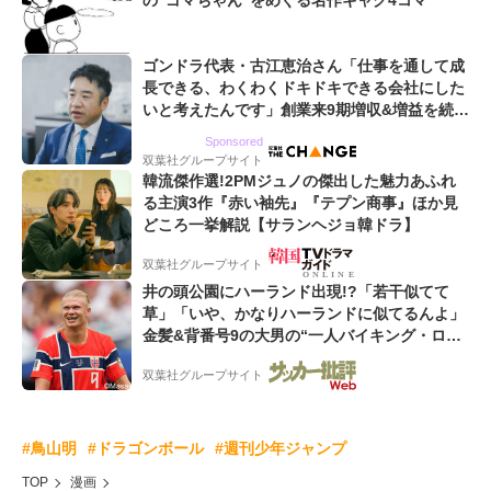
の“ゴマちゃん”をめぐる名作ギャグ4コマ
ゴンドラ代表・古江恵治さん「仕事を通して成
長できる、わくわくドキドキできる会社にした
いと考えたんです」創業来9期増収&増益を続け
るWebマーケティング会社のアイデンティティ
Sponsored
双葉社グループサイト
韓流傑作選!2PMジュノの傑出した魅力あふれ
る主演3作『赤い袖先』『テプン商事』ほか見
どころ一挙解説【サランヘジョ韓ドラ】
双葉社グループサイト
井の頭公園にハーランド出現!?「若干似てて
草」「いや、かなりハーランドに似てるんよ」
金髪&背番号9の大男の“一人バイキング・ロ
ー”映像が話題!「元気をもらった」
双葉社グループサイト
#鳥山明
#ドラゴンボール
#週刊少年ジャンプ
TOP
漫画