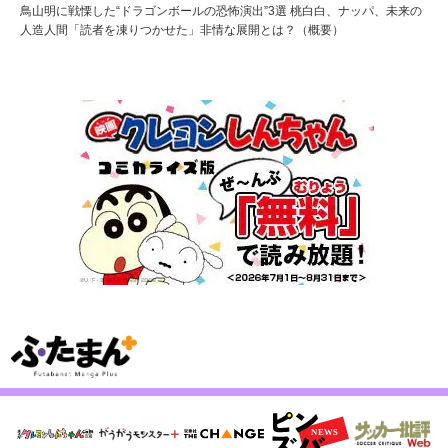
鳥山明に戦慄した“ドラゴンボールの恐怖演出”3選 桃白白、ナッパ、未来の
人造人間「読者を凍りつかせた」非情な展開とは？（概要）