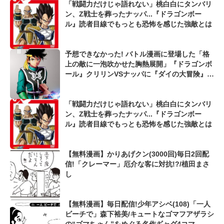
「戦闘力だけじゃ語れない」桃白白にタンバリ
ン、Z戦士を葬ったナッパ...『ドラゴンボー
ル』読者目線でもっとも恐怖を感じた強敵とは
予想できなかった! バトル漫画に登場した「格
上の敵に一泡吹かせた胸熱展開」『ドラゴンボ
ール』クリリンVSナッパに『ダイの大冒険』ポ
ップVSバーンも...
「戦闘力だけじゃ語れない」桃白白にタンバリ
ン、Z戦士を葬ったナッパ...『ドラゴンボー
ル』読者目線でもっとも恐怖を感じた強敵とは
【無料漫画】かりあげクン(3000回)毎日2回配
信!「クレーマー」厄介な客に対抗!?/植田まさ
し
【無料漫画】毎日配信!少年アシベ(108)「一人
ビーチで」森下裕美/キュートなゴマフアザラシ