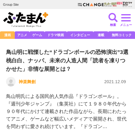
Group Site
検索
メニュー
漫画
アニメ
ゲーム
ドラマ映画
インタビュー
連載
無料コミック
鳥山明に戦慄した“ドラゴンボールの恐怖演出”3選
桃白白、ナッパ、未来の人造人間「読者を凍りつ
かせた」非情な展開とは？
神楽舞創
2021.12.09
鳥山明氏による国民的人気作品『ドラゴンボール』。
『週刊少年ジャンプ』（集英社）にて１９８０年代から
９０年代にかけて連載された作品ながら、長期にわたっ
てアニメ、ゲームなど幅広いメディアで展開され、世代
を問わずに愛され続けています。『ドラゴン…