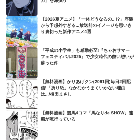
力」を深掘り
【2026夏アニメ】「一体どうなるの...!?」序盤
から予想外すぎる...放送前のイメージを思いき
り裏切った新作アニメ4選
「平成の小学生」も感動必至!『ちゃおサマー
フェスティバル2025』で少女時代の熱い想いが
蘇った件
【無料漫画】かりあげクン(2091回)毎日2回配
信!「折り紙」なかなかうまくいかない理由
は.../植田まさし
【無料漫画】競馬4コマ『馬なりde SHOW』連
覇が流行っている