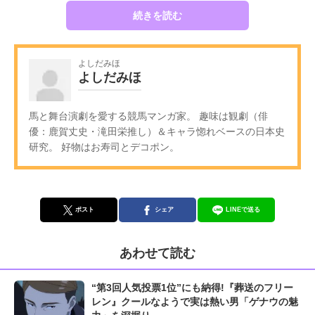
続きを読む
よしだみほ
よしだみほ
馬と舞台演劇を愛する競馬マンガ家。 趣味は観劇（俳
優：鹿賀丈史・滝田栄推し）＆キャラ惚れベースの日本史
研究。 好物はお寿司とデコポン。
ポスト
シェア
LINEで送る
あわせて読む
“第3回人気投票1位”にも納得!『葬送のフリー
レン』クールなようで実は熱い男「ゲナウの魅