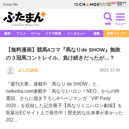
Group Site
検索
メニュー
漫画
アニメ
ゲーム
ドラマ映画
インタビュー
連載
無料コミック
【無料漫画】競馬4コマ『馬なりde SHOW』無敗
の３冠馬コントレイル、負け続きだったが…？
よしだみほ
2021.12.06
『週刊大衆』連載中「馬なり de SHOW」と、
netkeiba.com連載中「馬なり1ハロン！NEO」からの特
選回、さらに描き下ろし4ページマンガ「VIP Party
2020」を収録した記念冊子【馬なりミニハロン劇場】を
双葉社ECサイト上で発売中！歴史的な出来事が多かった
202…