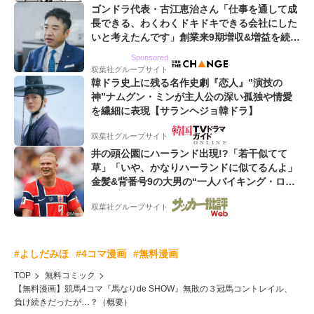
ゴンドラ代表・古江恵治さん「仕事を通して成
長できる、わくわくドキドキできる会社にした
いと考えたんです」創業来9期増収&増益を続け
るWebマーケティング会社のアイデンティティ
Sponsored
双葉社グループサイト
韓ドラ史上に残る名作史劇『恋人』”演技の
神”ナムグン・ミンが主人公の深い孤独や情愛
を繊細に表現【サランヘジョ韓ドラ】
双葉社グループサイト
井の頭公園にハーランド出現!?「若干似てて
草」「いや、かなりハーランドに似てるんよ」
金髪&背番号9の大男の“一人バイキング・ロ
ー”映像が話題!「元気をもらった」
双葉社グループサイト
#よしだみほ
#4コマ漫画
#無料漫画
TOP
無料コミック
【無料漫画】競馬4コマ『馬なりde SHOW』無敗の３冠馬コントレイル、
負け続きだったが…？（概要）