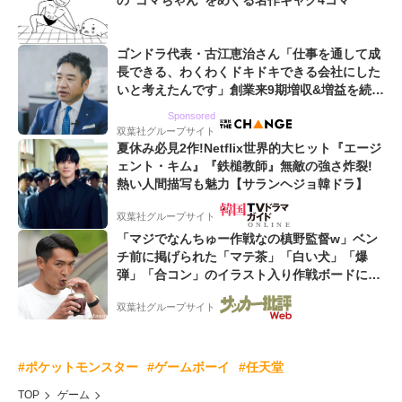
の“ゴマちゃん”をめぐる名作ギャグ4コマ
ゴンドラ代表・古江恵治さん「仕事を通して成
長できる、わくわくドキドキできる会社にした
いと考えたんです」創業来9期増収&増益を続け
るWebマーケティング会社のアイデンティティ
Sponsored
双葉社グループサイト
夏休み必見2作!Netflix世界的大ヒット『エージ
ェント・キム』『鉄槌教師』無敵の強さ炸裂!
熱い人間描写も魅力【サランヘジョ韓ドラ】
双葉社グループサイト
「マジでなんちゅー作戦なの槙野監督w」ベン
チ前に掲げられた「マテ茶」「白い犬」「爆
弾」「合コン」のイラスト入り作戦ボードにフ
ァン困惑!「想像よりデカくて吹いた」
双葉社グループサイト
#ポケットモンスター
#ゲームボーイ
#任天堂
TOP
ゲーム