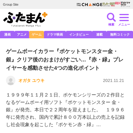
Group Site
検索
メニュー
漫画
アニメ
ゲーム
ドラマ映画
インタビュー
連載
無料コミック
ゲームボーイカラー『ポケットモンスター金・
銀』クリア後のおまけがすごい…『赤・緑』プレ
イヤーを感動させた4つの進化ポイント
オガタ ユウキ
2021.11.21
１９９９年１１月２１日、ポケモンシリーズの２作目と
なるゲームボーイ用ソフト『ポケットモンスター 金・
銀』が発売。本日で２２周年を迎えました。 １９９６
年に発売され、国内で累計８００万本以上の売上を記録
し社会現象を起こした『ポケモン赤・緑』…