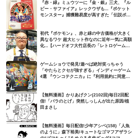
『赤・緑』ミュウツーに『金・銀』三犬、『ル
ビー・サファイア』レックウザも...『ポケット
モンスター』捕獲難易度が高すぎた「伝説ポケ
モンたち」
初代『ポケモン』、赤と緑の中古価格が大きく
異なるワケ 超大ヒット作なのに近年一気に高額
化...【ハードオフ大竹店長の「レトロゲームち
ょっといい話」】
ゲームショウで発見!遊べば絶対笑っちゃう
「やたらとクセが強すぎる」インディーゲーム
4選 『ウンコテクニカ』に『利用規約に同意し
たい』も...【東京ゲームショウ2025】
【無料漫画】かりあげクン(2102回)毎日2回配
信!「バラのとげ」突然しっしんが出た原因/植
田まさし
【無料漫画】毎日配信!少年アシベ(158)「人魚
のように」森下裕美/キュートなゴマフアザラシ