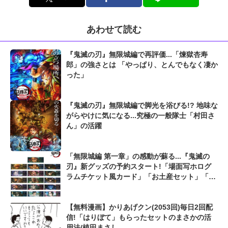
あわせて読む
『鬼滅の刃』無限城編で再評価...「煉獄杏寿
郎」の強さとは 「やっぱり、とんでもなく凄か
った」
『鬼滅の刃』無限城編で脚光を浴びる!? 地味な
がらやけに気になる...究極の一般隊士「村田さ
ん」の活躍
「無限城編 第一章」の感動が蘇る...『鬼滅の
刃』新グッズの予約スタート!「場面写ホログ
ラムチケット風カード」「お土産セット」「75
mm推しゴト缶バッジセット」の3種類
【無料漫画】かりあげクン(2053回)毎日2回配
信!「はりぼて」もらったセットのまさかの活
用法/植田まさし