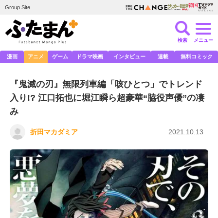
Group Site
検索
メニュー
漫画
アニメ
ゲーム
ドラマ映画
インタビュー
連載
無料コミック
『鬼滅の刃』無限列車編「咳ひとつ」でトレンド
入り!? 江口拓也に堀江瞬ら超豪華“脇役声優”の凄
み
折田マカダミア
2021.10.13