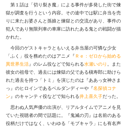
第１話は「切り裂き魔」による事件が多発した街で煉
獄が調査を行うという内容。その途中では駅に弁当を売
りに来たお婆さんと孫娘と煉獄との交流があり、事件の
犯人であり無限列車の車庫に訪れたある鬼との戦闘が描
かれた。
今回のゲストキャラともいえる弁当屋の可憐な少女
「ふく」役を務めたのはアニメ『
Ｒｅ：ゼロから始める
異世界生活
』のレム役などで知られる
水瀬いのり
。また
彼女の祖母で、過去には煉獄の父である槇寿郎に助けら
れた過去を持つ「トミ」を演じたのは『ああっ女神さま
っ』のヒロインであるベルダンディーや『
名探偵コナ
ン
』のキャンティ役などで知られる
井上喜久子
だった。
思わぬ人気声優の出演が、リアルタイムでアニメを見
ていた視聴者の間で話題に。『鬼滅の刃』は名前のある
役柄だけではなく、いわゆる「モブキャラ」にも有名声