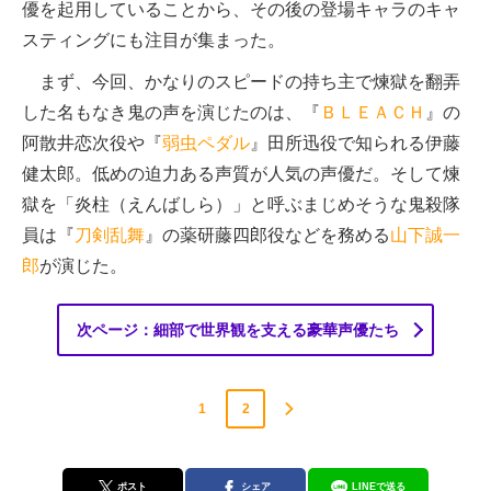
優を起用していることから、その後の登場キャラのキャ
スティングにも注目が集まった。
まず、今回、かなりのスピードの持ち主で煉獄を翻弄
した名もなき鬼の声を演じたのは、『
ＢＬＥＡＣＨ
』の
阿散井恋次役や『
弱虫ペダル
』田所迅役で知られる伊藤
健太郎。低めの迫力ある声質が人気の声優だ。そして煉
獄を「炎柱（えんばしら）」と呼ぶまじめそうな鬼殺隊
員は『
刀剣乱舞
』の薬研藤四郎役などを務める
山下誠一
郎
が演じた。
次ページ：細部で世界観を支える豪華声優たち
1
2
ポスト
シェア
LINEで送る