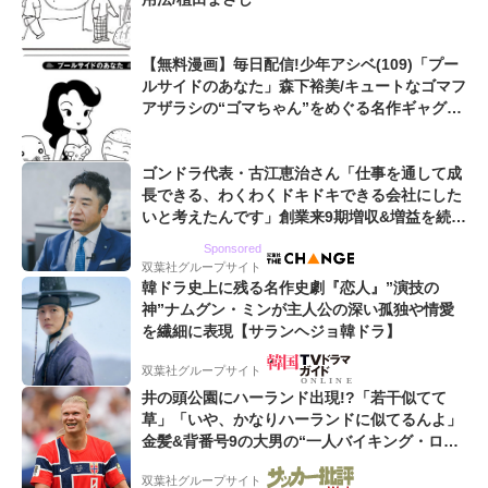
【無料漫画】毎日配信!少年アシベ(109)「プー
ルサイドのあなた」森下裕美/キュートなゴマフ
アザラシの“ゴマちゃん”をめぐる名作ギャグ4
コマ
ゴンドラ代表・古江恵治さん「仕事を通して成
長できる、わくわくドキドキできる会社にした
いと考えたんです」創業来9期増収&増益を続け
るWebマーケティング会社のアイデンティティ
Sponsored
双葉社グループサイト
韓ドラ史上に残る名作史劇『恋人』”演技の
神”ナムグン・ミンが主人公の深い孤独や情愛
を繊細に表現【サランヘジョ韓ドラ】
双葉社グループサイト
井の頭公園にハーランド出現!?「若干似てて
草」「いや、かなりハーランドに似てるんよ」
金髪&背番号9の大男の“一人バイキング・ロ
ー”映像が話題!「元気をもらった」
双葉社グループサイト