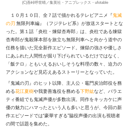
(C)吾峠呼世晴／集英社・アニプレックス・ufotable
１０月１０日、全７話で描かれるテレビアニメ『
鬼滅
の刃
無限列車編』（フジテレビ系）が放送スタートとな
った。第１話「炎柱・煉獄杏寿郎」は、炎柱である煉󠄁獄
杏寿郎が鬼殺隊本部を旅立ち無限列車へと向かう道中の
任務を描いた完全新作エピソード。煉獄の強さや優しさ
にあふれた人間性が掘り下げられているだけではなく、
「飯テロ」ともいえるおいしそうな料理の数々、迫力の
アクションなど見応えあるストーリーとなっていた。
『鬼滅の刃』のヒット以降、主人公・竈門炭治郎役を務
める
花江夏樹
や我妻善逸役を務める
下野紘
など、バラエ
ティ番組でも鬼滅声優が多数出演。同作をキッカケに声
優の魅力にハマったという人も多いと思うが、今回の新
作エピソードでは“豪華すぎる”脇役声優の出演も視聴者
の間で話題を集めた。