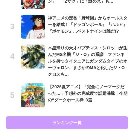
ン」 「Zザク」に「謎の光」も…
神アニメの定番「野球回」からオールスタ
ーを結成！『ドラゴンボール』『ハルヒ』
『ポケモン』…ベストナインは誰だ!?
木星帰りの天才パプテマス・シロッコが生
んだMS名機「ジ・O」の系譜 ファンネ
ルを持つタイタニアにガンダムタイプのオ
ーヴェロン、まさかのMAと化したジ・O
クロスも…
【2026夏アニメ】「完全にノーマークだ
った…」予想外の完成度で話題沸騰！今期
の“ダークホース枠”3選
ランキング一覧