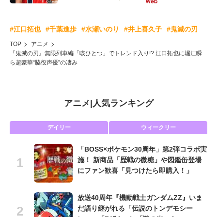
#江口拓也
#千葉進歩
#水瀬いのり
#井上喜久子
#鬼滅の刃
TOP
アニメ
『鬼滅の刃』無限列車編「咳ひとつ」でトレンド入り!? 江口拓也に堀江瞬
ら超豪華“脇役声優”の凄み
アニメ
|
人気ランキング
デイリー
ウィークリー
「BOSS×ポケモン30周年」第2弾コラボ実
施！ 新商品「歴戦の微糖」や図鑑缶登場
にファン歓喜「見つけたら即購入！」
放送40周年『機動戦士ガンダムZZ』いま
だ語り継がれる「伝説のトンデモシー