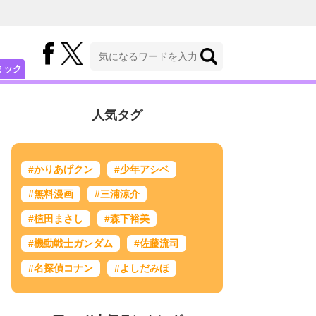
ミック
人気タグ
#かりあげクン
#少年アシベ
#無料漫画
#三浦涼介
#植田まさし
#森下裕美
#機動戦士ガンダム
#佐藤流司
#名探偵コナン
#よしだみほ