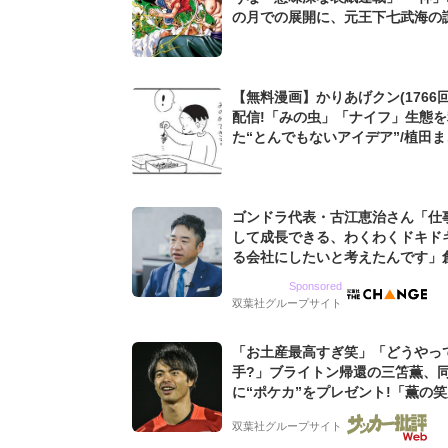
の月での展開に、元王下七武海の
た過去も...
【無料漫画】かりあげクン(1766回
配信!「みの虫」「ナイフ」生態
た“とんでもないアイデア”/植田
ゴンドラ代表・古江恵治さん「仕
して成長できる、わくわくドキド
る会社にしたいと考えたんです」
9期増収&増益を続けるWebマー
Sponsored
グ会社のアイデンティティ
双葉社グループサイト
「お土産最高すぎ笑」「どうやっ
手?」ブライトン帰還の三笘薫、
に“ポケカ”をプレゼント!「薫の
てよかった」「大喜びのリュテル
双葉社グループサイト
ぎ」