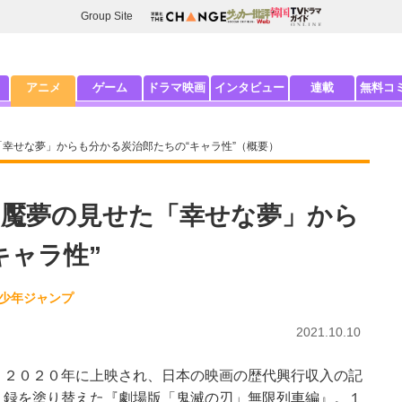
Group Site
アニメ
ゲーム
ドラマ映画
インタビュー
連載
無料コ
「幸せな夢」からも分かる炭治郎たちの“キャラ性”（概要）
』魘夢の見せた「幸せな夢」から
キャラ性”
刊少年ジャンプ
2021.10.10
２０２０年に上映され、日本の映画の歴代興行収入の記
録を塗り替えた『劇場版「鬼滅の刃」無限列車編』。１