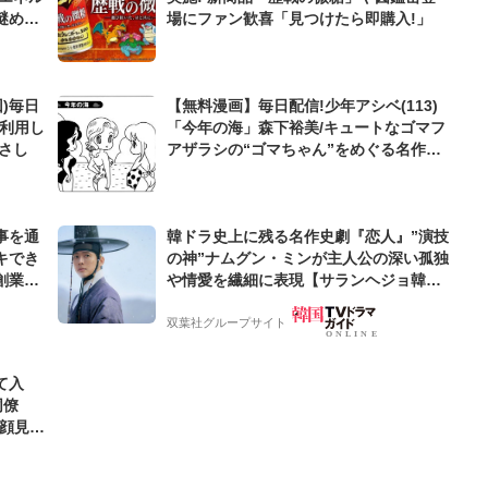
謎めい
場にファン歓喜「見つけたら即購入!」
)毎日
【無料漫画】毎日配信!少年アシベ(113)
を利用し
「今年の海」森下裕美/キュートなゴマフ
まさし
アザラシの“ゴマちゃん”をめぐる名作ギ
ャグ4コマ
事を通
韓ドラ史上に残る名作史劇『恋人』”演技
キでき
の神”ナムグン・ミンが主人公の深い孤独
創業来
や情愛を繊細に表現【サランヘジョ韓ド
ケティン
ラ】
双葉社グループサイト
て入
同僚
笑顔見れ
可愛す