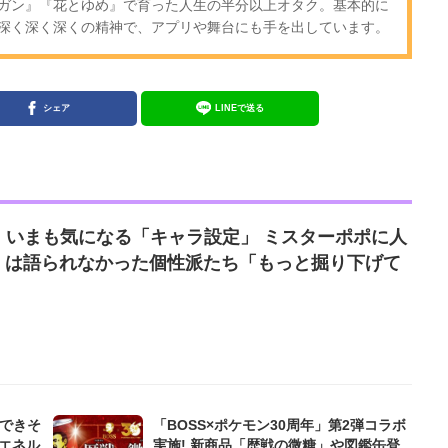
ガン』『花とゆめ』で育った人生の半分以上オタク。基本的に
深く深く深くの精神で、アプリや舞台にも手を出しています。
シェア
LINEで送る
』いまも気になる「キャラ設定」 ミスターポポに人
.多くは語られなかった個性派たち「もっと掘り下げて
んできそ
「BOSS×ポケモン30周年」第2弾コラボ
エネル
実施! 新商品「歴戦の微糖」や図鑑缶登