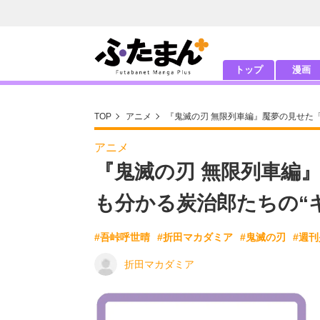
トップ
漫画
TOP
アニメ
『鬼滅の刃 無限列車編』魘夢の見せた
アニメ
『鬼滅の刃 無限列車編
も分かる炭治郎たちの“
#吾峠呼世晴
#折田マカダミア
#鬼滅の刃
#週
折田マカダミア