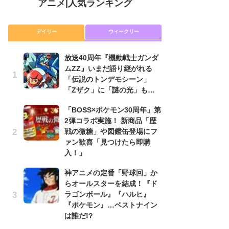
アニメ
|
人気ランキング
デイリー
ウィークリー
放送40周年『機動戦士ガンダ
放
ムZZ』いまだ語り継がれる
ム
「伝説のトンデモシーン」
「
「Zザク」に「謎の光」も…
「
「BOSS×ポケモン30周年」第
木
2弾コラボ実施！ 新商品「歴
シ
戦の微糖」や図鑑缶登場にフ
「
ァン歓喜「見つけたら即購
ル
入！」
ム
さ
神アニメの定番「野球回」か
ス
らオールスターを結成！『ド
ラゴンボール』『ハルヒ』
【
『ポケモン』…ベストナイン
ー
は誰だ!?
完
ー