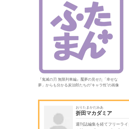
『鬼滅の刃 無限列車編』魘夢の見せた「幸せな
夢」からも分かる炭治郎たちの“キャラ性”の画像
おりたまかだみあ
折田マカダミア
週刊誌編集を経てフリーライ