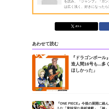
を読み、『ジャンプ』『ガン
は広く浅く、好きになったら
ポスト
あわせて読む
『ドラゴンボール
造人間16号も..
ほしかった」
『ONE PIECE』今後の展開に絡
うな「意味深な表紙連載」 「神」