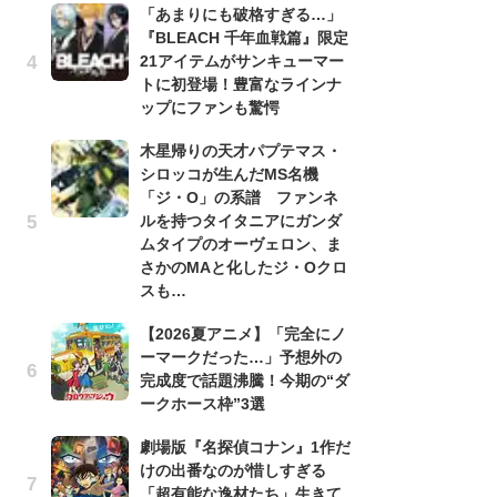
「あまりにも破格すぎる…」
『BLEACH 千年血戦篇』限定
劇
21アイテムがサンキューマー
け
トに初登場！豊富なラインナ
「
ップにファンも驚愕
れ
木星帰りの天才パプテマス・
「
シロッコが生んだMS名機
『
「ジ・O」の系譜 ファンネ
2
ルを持つタイタニアにガンダ
ト
ムタイプのオーヴェロン、ま
ッ
さかのMAと化したジ・Oクロ
「
スも…
コ
【2026夏アニメ】「完全にノ
別
ーマークだった…」予想外の
「
完成度で話題沸騰！今期の“ダ
プ
ークホース枠”3選
「
劇場版『名探偵コナン』1作だ
品
けの出番なのが惜しすぎる
ス
「超有能な逸材たち」生きて
ィ