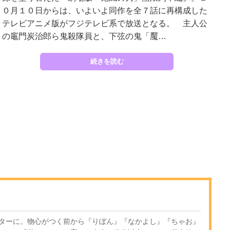
０月１０日からは、いよいよ同作を全７話に再構成した
テレビアニメ版がフジテレビ系で放送となる。 主人公
の竈門炭治郎ら鬼殺隊員と、下弦の鬼「魘…
続きを読む
ターに。物心がつく前から『りぼん』『なかよし』『ちゃお』