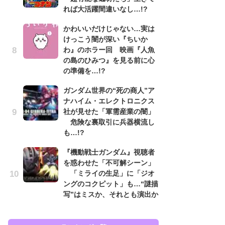
れば大活躍間違いなし…!?
ン
かわいいだけじゃない…実は
「
けっこう闇が深い『ちいか
ン
わ』のホラー回 映画『人魚
た
の島のひみつ』を見る前に心
「
の準備を…!?
ー
ガンダム世界の“死の商人”ア
『
ナハイム・エレクトロニクス
を
社が見せた「軍需産業の闇」
「
危険な裏取引に兵器横流し
ン
も…!?
写
『機動戦士ガンダム』視聴者
ガ
を惑わせた「不可解シーン」
ナ
「ミライの生足」に「ジオ
社
ングのコクピット」も…“謎描
危
写”はミスか、それとも演出か
も…