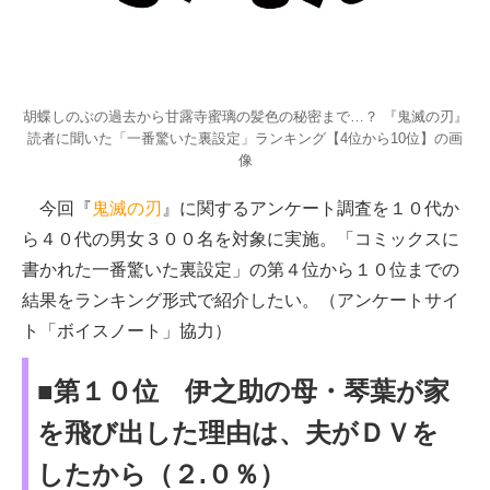
胡蝶しのぶの過去から甘露寺蜜璃の髪色の秘密まで…？ 『鬼滅の刃』
読者に聞いた「一番驚いた裏設定」ランキング【4位から10位】の画
像
今回『
鬼滅の刃
』に関するアンケート調査を１０代か
ら４０代の男女３００名を対象に実施。「コミックスに
書かれた一番驚いた裏設定」の第４位から１０位までの
結果をランキング形式で紹介したい。（アンケートサイ
ト「ボイスノート」協力）
■第１０位 伊之助の母・琴葉が家
を飛び出した理由は、夫がＤＶを
したから（２.０％）