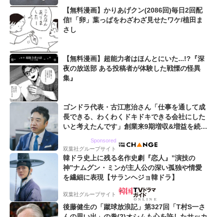
【無料漫画】かりあげクン(2086回)毎日2回配
信!「卵」葉っぱをわざわざ見せたワケ/植田ま
さし
【無料漫画】超能力者はほんとにいた...!?『深
夜の放送部 ある投稿者が体験した戦慄の怪異
集』
ゴンドラ代表・古江恵治さん「仕事を通して成
長できる、わくわくドキドキできる会社にした
いと考えたんです」創業来9期増収&増益を続け
るWebマーケティング会社のアイデンティティ
Sponsored
双葉社グループサイト
韓ドラ史上に残る名作史劇『恋人』”演技の
神”ナムグン・ミンが主人公の深い孤独や情愛
を繊細に表現【サランヘジョ韓ドラ】
双葉社グループサイト
後藤健生の「蹴球放浪記」第327回「T村S一さ
んの思い出」の巻(2)オシムも心を許したサッカ