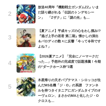
放送40周年『機動戦士ガンダムZZ』いま
だ語り継がれる「伝説のトンデモシー
ン」 「Zザク」に「謎の光」も…
【夏アニメ】平成キッズの心をわし掴み!?
『逃げ上手の若君 第二期』懐かしの演出
＆パロディの数々に反響「今って令和です
よね？」
【2026夏アニメ】「完全にノーマークだ
った…」予想外の完成度で話題沸騰！今期
の“ダークホース枠”3選
木星帰りの天才パプテマス・シロッコが生
んだMS名機「ジ・O」の系譜 ファンネ
ルを持つタイタニアにガンダムタイプのオ
ーヴェロン、まさかのMAと化したジ・O
クロスも…