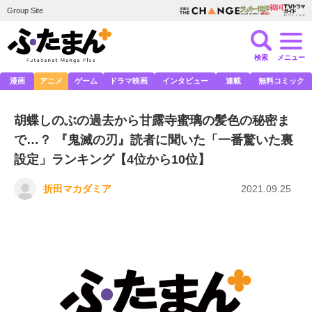
Group Site
検索
メニュー
漫画
アニメ
ゲーム
ドラマ映画
インタビュー
連載
無料コミック
胡蝶しのぶの過去から甘露寺蜜璃の髪色の秘密ま
で…？ 『鬼滅の刃』読者に聞いた「一番驚いた裏
設定」ランキング【4位から10位】
折田マカダミア
2021.09.25