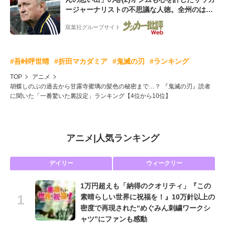
ージャーナリストの不思議な人徳。全州のはず
が原州へ? 愛すべき男の“大迷子”伝説
双葉社グループサイト
#吾峠呼世晴
#折田マカダミア
#鬼滅の刃
#ランキング
TOP
アニメ
胡蝶しのぶの過去から甘露寺蜜璃の髪色の秘密まで…？ 『鬼滅の刃』読者
に聞いた「一番驚いた裏設定」ランキング【4位から10位】
アニメ
|
人気ランキング
デイリー
ウィークリー
1万円超えも「納得のクオリティ」『この
素晴らしい世界に祝福を！』10万針以上の
密度で再現された“めぐみん刺繍ワークシ
ャツ”にファンも感動