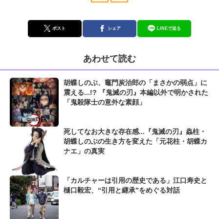
ポスト
シェア
LINEで送る
あわせて読む
胡蝶しのぶ、竈門炭治郎の「まさかの弱点」に
震える...!? 『鬼滅の刃』本編以外で明かされた
「鬼殺隊士の意外な素顔」
死してなお大きな存在感...『鬼滅の刃』蟲柱・
胡蝶しのぶの生き方を変えた「元花柱・胡蝶カ
ナエ」の真実
「カルチャーは引用の歴史である」江口寿史と
樋口毅宏、“引用と継承”をめぐる対話