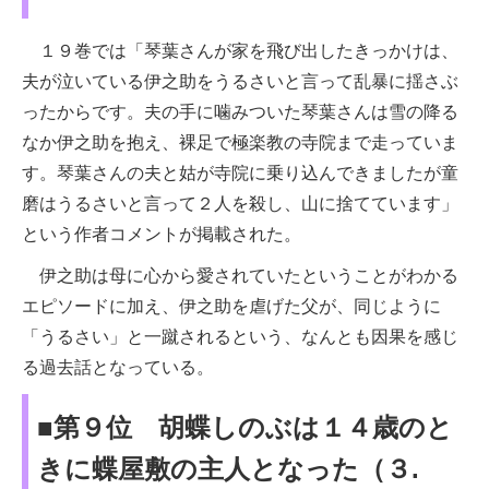
１９巻では「琴葉さんが家を飛び出したきっかけは、
夫が泣いている伊之助をうるさいと言って乱暴に揺さぶ
ったからです。夫の手に噛みついた琴葉さんは雪の降る
なか伊之助を抱え、裸足で極楽教の寺院まで走っていま
す。琴葉さんの夫と姑が寺院に乗り込んできましたが童
磨はうるさいと言って２人を殺し、山に捨てています」
という作者コメントが掲載された。
伊之助は母に心から愛されていたということがわかる
エピソードに加え、伊之助を虐げた父が、同じように
「うるさい」と一蹴されるという、なんとも因果を感じ
る過去話となっている。
■第９位 胡蝶しのぶは１４歳のと
きに蝶屋敷の主人となった（３.