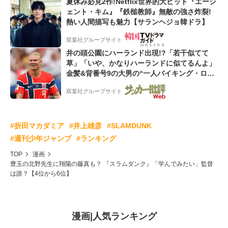
夏休み必見2作!Netflix世界的大ヒット『エージ
ェント・キム』『鉄槌教師』無敵の強さ炸裂!
熱い人間描写も魅力【サランヘジョ韓ドラ】
双葉社グループサイト
井の頭公園にハーランド出現!?「若干似てて
草」「いや、かなりハーランドに似てるんよ」
金髪&背番号9の大男の“一人バイキング・ロ
ー”映像が話題!「元気をもらった」
双葉社グループサイト
#折田マカダミア
#井上雄彦
#SLAMDUNK
#週刊少年ジャンプ
#ランキング
TOP
漫画
豊玉の北野先生に翔陽の藤真も？ 『スラムダンク』「学んでみたい」監督
は誰？【4位から6位】
漫画
|
人気ランキング