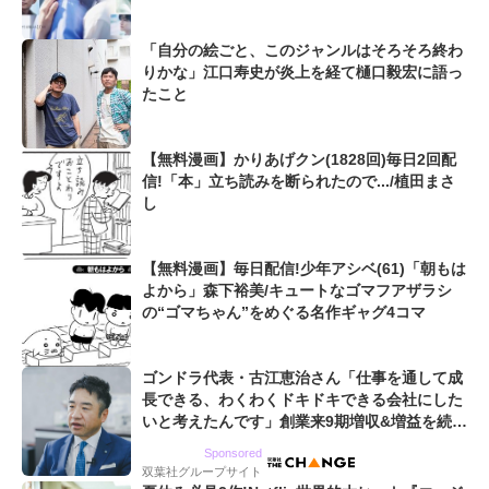
「自分の絵ごと、このジャンルはそろそろ終わ
りかな」江口寿史が炎上を経て樋口毅宏に語っ
たこと
【無料漫画】かりあげクン(1828回)毎日2回配
信!「本」立ち読みを断られたので.../植田まさ
し
【無料漫画】毎日配信!少年アシベ(61)「朝もは
よから」森下裕美/キュートなゴマフアザラシ
の“ゴマちゃん”をめぐる名作ギャグ4コマ
ゴンドラ代表・古江恵治さん「仕事を通して成
長できる、わくわくドキドキできる会社にした
いと考えたんです」創業来9期増収&増益を続け
るWebマーケティング会社のアイデンティティ
Sponsored
双葉社グループサイト