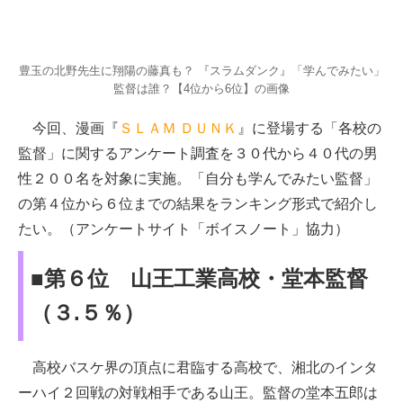
豊玉の北野先生に翔陽の藤真も？ 『スラムダンク』「学んでみたい」
監督は誰？【4位から6位】の画像
今回、漫画『
ＳＬＡＭ ＤＵＮＫ
』に登場する「各校の
監督」に関するアンケート調査を３０代から４０代の男
性２００名を対象に実施。「自分も学んでみたい監督」
の第４位から６位までの結果をランキング形式で紹介し
たい。（アンケートサイト「ボイスノート」協力）
■第６位 山王工業高校・堂本監督
（３.５％）
高校バスケ界の頂点に君臨する高校で、湘北のインタ
ーハイ２回戦の対戦相手である山王。監督の堂本五郎は