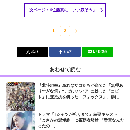
次ページ：4位藤真に「いい奴そう」
1
2
ポスト
シェア
LINEで送る
あわせて読む
『北斗の拳』哀れなザコたちが企てた「無理あ
りすぎな策」“デカいババア”に扮した「コビ
ト」に無抵抗を装った「フォックス」、砂に潜
って待ち伏せた「シエ」も...
ドラマ『Tシャツが乾くまで』主要キャスト
「まさかの退場劇」に視聴者騒然 「番宣なんだ
ったの...」