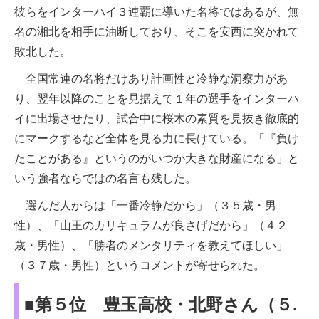
彼らをインターハイ３連覇に導いた名将ではあるが、無
名の湘北を相手に油断しており、そこを安西に突かれて
敗北した。
全国常連の名将だけあり計画性と冷静な洞察力があ
り、翌年以降のことを見据えて１年の選手をインターハ
イに出場させたり、試合中に桜木の素質を見抜き徹底的
にマークするなど全体を見る力に長けている。「『負け
たことがある』というのがいつか大きな財産になる」と
いう強者ならではの名言も残した。
選んだ人からは「一番冷静だから」（３５歳・男
性）、「山王のカリキュラムが良さげだから」（４２
歳・男性）、「勝者のメンタリティを教えてほしい」
（３７歳・男性）というコメントが寄せられた。
■第５位 豊玉高校・北野さん（５.