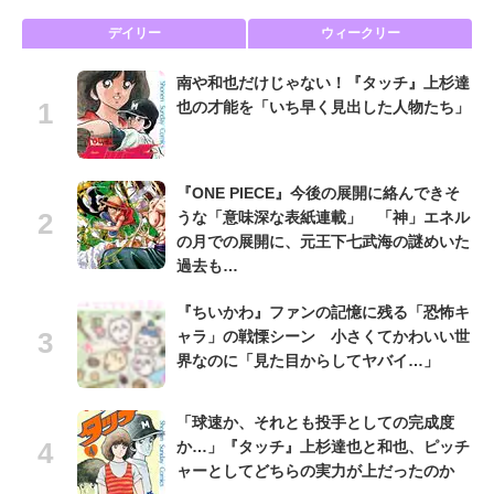
デイリー
ウィークリー
南や和也だけじゃない！『タッチ』上杉達
也の才能を「いち早く見出した人物たち」
『ONE PIECE』今後の展開に絡んできそ
うな「意味深な表紙連載」 「神」エネル
の月での展開に、元王下七武海の謎めいた
過去も…
『ちいかわ』ファンの記憶に残る「恐怖キ
ャラ」の戦慄シーン 小さくてかわいい世
界なのに「見た目からしてヤバイ…」
「球速か、それとも投手としての完成度
か…」『タッチ』上杉達也と和也、ピッチ
ャーとしてどちらの実力が上だったのか