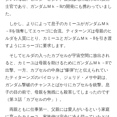
士官であり、ガンダムＭｋ－IIの開発にも携わっていまし
た。
しかし、よりによって息子のカミーユがガンダムＭｋ
－IIを強奪してエゥーゴに合流。ティターンズは母親のヒ
ルダを人質にとり、カミーユとガンダムＭｋ－IIを引き渡
すようにエゥーゴに要求します。
そしてヒルダの入ったカプセルが宇宙空間に放出され
ると、カミーユは母親を助けるためにガンダムＭｋ－IIで
出撃。一方、カプセルの中身は“爆弾”だと伝えられてい
たティターンズのパイロット、ジェリド・メサ中尉は、
ガンダム撃破のチャンスとばかりにカプセルを銃撃。息
子の目の前で、母親を無残にも殺害してしまったのです
（第３話「カプセルの中」）。
両親ともに仕事第一、父親には愛人がいるという家庭
に育ったカミーユ。家族仲は完全に冷え切っていたとは