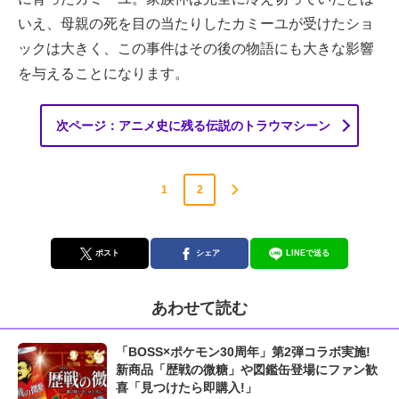
いえ、母親の死を目の当たりしたカミーユが受けたショ
ックは大きく、この事件はその後の物語にも大きな影響
を与えることになります。
次ページ：アニメ史に残る伝説のトラウマシーン
1
2
ポスト
シェア
LINEで送る
あわせて読む
「BOSS×ポケモン30周年」第2弾コラボ実施!
新商品「歴戦の微糖」や図鑑缶登場にファン歓
喜「見つけたら即購入!」