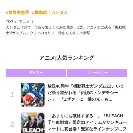
#富野由悠季
#機動戦士ガンダム
TOP
アニメ
ガンダム作品で「母親が迎えた壮絶な最期」2選、アニメ史に残る『機動戦
士Vガンダム』ウッソのセリフ「母さんです」の衝撃
アニメ
|
人気ランキング
デイリー
ウィークリー
放送40周年『機動戦士ガンダムZZ』いま
だ語り継がれる「伝説のトンデモシー
ン」 「Zザク」に「謎の光」も…
「あまりにも破格すぎる…」『BLEACH
千年血戦篇』限定21アイテムがサンキュー
マートに初登場！豊富なラインナップにフ