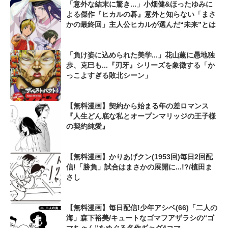
「意外な結末に驚き...」小畑健&ほったゆみに
よる傑作『ヒカルの碁』意外と知らない「まさ
かの最終回」主人公ヒカルが選んだ“未来”とは
「負け姿に込められた美学...」花山薫に愚地独
歩、克巳も...『刃牙』シリーズを象徴する「か
っこよすぎる敗北シーン」
【無料漫画】契約から始まる年の差ロマンス
『人生どん底な私とオープンマリッジの王子様
の契約純愛』
【無料漫画】かりあげクン(1953回)毎日2回配
信!「勝負」試合はまさかの展開に...!?/植田ま
さし
【無料漫画】毎日配信!少年アシベ(66)「二人の
海」森下裕美/キュートなゴマフアザラシの“ゴ