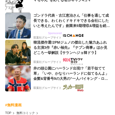
マちゃん”をめぐる名作ギャグ4コマ
ゴンドラ代表・古江恵治さん「仕事を通して成
長できる、わくわくドキドキできる会社にした
いと考えたんです」創業来9期増収&増益を続け
るWebマーケティング会社のアイデンティティ
Sponsored
双葉社グループサイト
韓流傑作選!2PMジュノの傑出した魅力あふれ
る主演3作『赤い袖先』『テプン商事』ほか見
どころ一挙解説【サランヘジョ韓ドラ】
双葉社グループサイト
井の頭公園にハーランド出現!?「若干似てて
草」「いや、かなりハーランドに似てるんよ」
金髪&背番号9の大男の“一人バイキング・ロ
ー”映像が話題!「元気をもらった」
双葉社グループサイト
#無料漫画
TOP
無料コミック