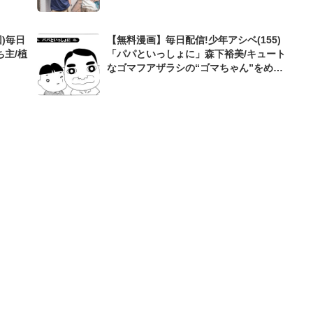
)毎日
【無料漫画】毎日配信!少年アシベ(155)
ち主/植
「パパといっしょに」森下裕美/キュート
なゴマフアザラシの“ゴマちゃん”をめぐ
る名作ギャグ4コマ