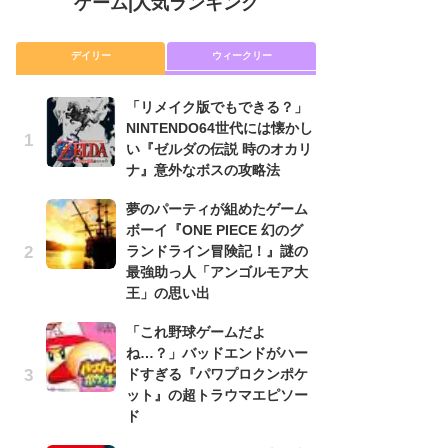
ゲーム
|
人気ランキング
デイリー
ウィークリー
「リメイク版でもできる？」
「
NINTENDO64世代には懐かし
NI
い『ゼルダの伝説 時のオカリ
い
ナ』意外なボスの攻略法
ナ
夢のパーティが組めたゲーム
P
ボーイ『ONE PIECE 幻のグ
滅
ランドライン冒険記！』謎の
モ
最強助っ人「アンゴルモア大
ル
王」の思い出
で
「これ野球ゲームだよ
『
ね…？」バッドエンドがハー
コ
ドすぎる『パワプロクンポケ
限
ット』の超トラウマエピソー
「
ド
悲