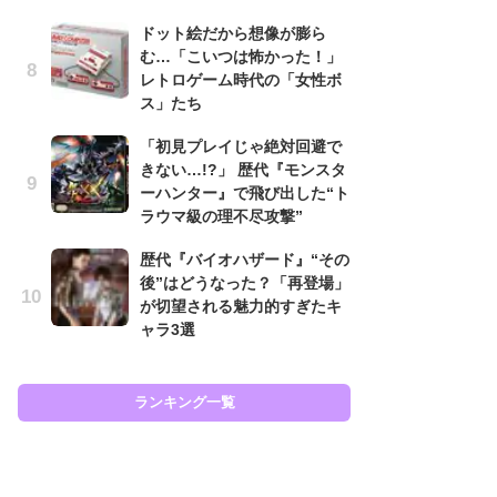
と
ドット絵だから想像が膨ら
む…「こいつは怖かった！」
大
レトロゲーム時代の「女性ボ
恐怖
ス」たち
の
キ
「初見プレイじゃ絶対回避で
屈
きない…!?」 歴代『モンスタ
ーハンター』で飛び出した“ト
癒
ラウマ級の理不尽攻撃”
イ
や
歴代『バイオハザード』“その
せ
後”はどうなった？「再登場」
が切望される魅力的すぎたキ
Ni
ャラ3選
前
で
応
す
ランキング一覧
ラン