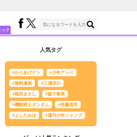
ミック
人気タグ
#かりあげクン
#少年アシベ
#無料漫画
#三浦涼介
#植田まさし
#森下裕美
#機動戦士ガンダム
#佐藤流司
#よしだみほ
#週刊少年ジャンプ