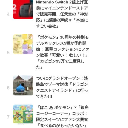
Nintendo Switch 2値上げ直
う
前にマイニンテンドーストア
ボ
で販売再開…任天堂の「神対
「
応」に感謝の声続々「本当に
マ
すごい会社」
フ
『ポケモン』30周年の特別モ
『
デルネックレス5種が予約開
オ
始！ 豪華コレクションにファ
く
ン歓喜「可愛い！ 欲しい！」
熱
「カビゴン99万で二度見し
出
た」
「
ついにグランドオープン！淡
ね
路島でゾーマ討伐「ドラゴン
ド
クエストアイランド」に行っ
ッ
てきた!!!
ド
『ぽこ あ ポケモン』×「銀座
『
コージーコーナー」コラボ！
ト
限定スイーツにファン大興奮
ー
「食べるのがもったいない」
説