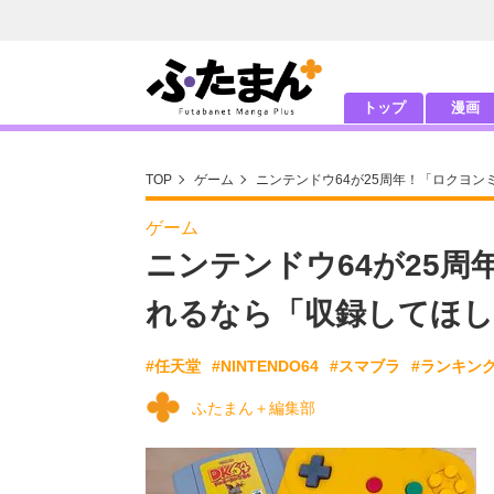
トップ
漫画
TOP
ゲーム
ニンテンドウ64が25周年！「ロクヨ
ゲーム
ニンテンドウ64が25
れるなら「収録してほし
#任天堂
#NINTENDO64
#スマブラ
#ランキン
ふたまん＋編集部