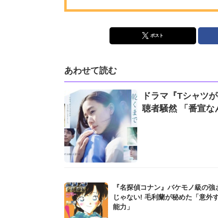
ポスト
あわせて読む
ドラマ『Tシャツ
聴者騒然 「番宣なん
『名探偵コナン』バケモノ級の強
じゃない! 毛利蘭が秘めた「意外
能力」