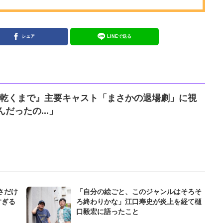
シェア
LINEで送る
が乾くまで』主要キャスト「まさかの退場劇」に視
だったの...」
さだけ
「自分の絵ごと、このジャンルはそろそ
すぎる
ろ終わりかな」江口寿史が炎上を経て樋
口毅宏に語ったこと