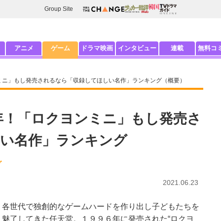
Group Site
アニメ
ゲーム
ドラマ映画
インタビュー
連載
無料コ
ンミニ」もし発売されるなら「収録してほしい名作」ランキング（概要）
周年！「ロクヨンミニ」もし発売さ
い名作」ランキング
グ
2021.06.23
各世代で独創的なゲームハードを作り出し子どもたちを
魅了してきた任天堂。１９９６年に発売された“ロクヨ