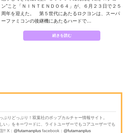
ン”こと「ＮＩＮＴＥＮＤＯ６４」が、６月２３日で２５
周年を迎えた。 第５世代にあたるロクヨンは、スーパ
ーファミコンの後継機にあたるハードで…
続きを読む
っぷりどっぷり！双葉社のポップカルチャー情報サイト。
しい」をキーワードに、ライトユーザーでもコアユーザーでも
! X：
@futamanplus
facebook：
@futamanplus