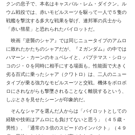
クンの息子で、本名はキャスバル・レム・ダイクン。ル
ウム戦役では、赤いモビルスーツを駆って一人で５隻の
戦艦を撃沈する多大な戦果を挙げ、連邦軍の兵士から
「赤い彗星」と恐れられたパイロットだ。
映画『逆襲のシャア』では同じニュータイプのアムロ
に敗れたかたちのシャアだが、『Ｚガンダム』の中では
ハマーン・カーンのキュベレイと、パプテマス・シロッ
コのジ・Ｏを同時に相手にする場面も。性能面で大きく
劣る百式に乗ったシャア（クワトロ）は、二人のニュー
タイプが乗る強力なモビルスーツと交戦。機体をボロボ
ロにされながらも撃墜されることなく離脱するという、
しぶとさを見せたシーンが印象的だ。
そんなシャアを選んだ人からは「パイロットとしての
経験や技術はアムロにも負けてないと思う」（４５歳・
男性）、「通常の３倍のスピードのインパクト」（４９