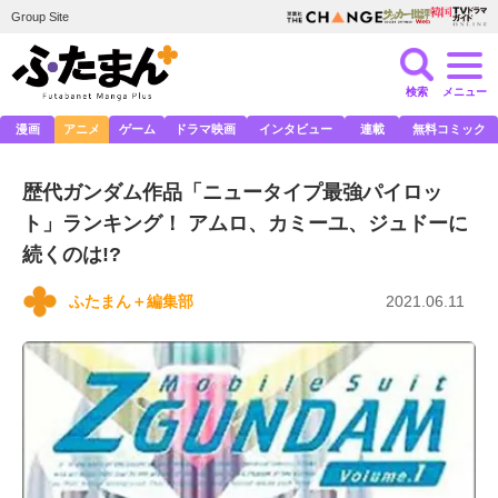
Group Site
検索
メニュー
漫画
アニメ
ゲーム
ドラマ映画
インタビュー
連載
無料コミック
歴代ガンダム作品「ニュータイプ最強パイロッ
ト」ランキング！ アムロ、カミーユ、ジュドーに
続くのは!?
ふたまん＋編集部
2021.06.11