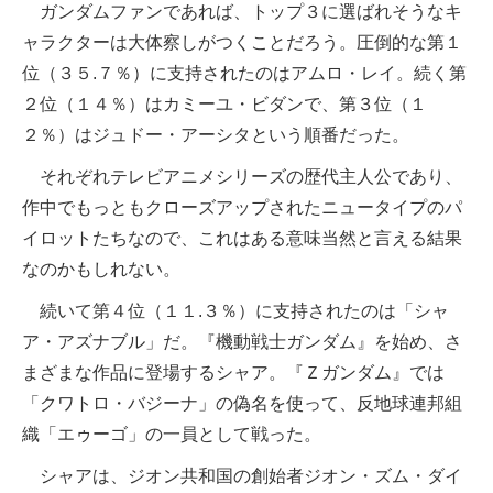
ガンダムファンであれば、トップ３に選ばれそうなキ
ャラクターは大体察しがつくことだろう。圧倒的な第１
位（３５.７％）に支持されたのはアムロ・レイ。続く第
２位（１４％）はカミーユ・ビダンで、第３位（１
２％）はジュドー・アーシタという順番だった。
それぞれテレビアニメシリーズの歴代主人公であり、
作中でもっともクローズアップされたニュータイプのパ
イロットたちなので、これはある意味当然と言える結果
なのかもしれない。
続いて第４位（１１.３％）に支持されたのは「シャ
ア・アズナブル」だ。『機動戦士ガンダム』を始め、さ
まざまな作品に登場するシャア。『Ｚガンダム』では
「クワトロ・バジーナ」の偽名を使って、反地球連邦組
織「エゥーゴ」の一員として戦った。
シャアは、ジオン共和国の創始者ジオン・ズム・ダイ