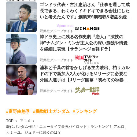
ゴンドラ代表・古江恵治さん「仕事を通して成
長できる、わくわくドキドキできる会社にした
いと考えたんです」創業来9期増収&増益を続け
るWebマーケティング会社のアイデンティティ
Sponsored
双葉社グループサイト
韓ドラ史上に残る名作史劇『恋人』”演技の
神”ナムグン・ミンが主人公の深い孤独や情愛
を繊細に表現【サランヘジョ韓ドラ】
双葉社グループサイト
浦和と千葉の首をかしげる主力放出、柏リカル
ドの下で新加入2人が化ける!Jリーグに必要な
外国人選手は【Jリーグ開幕「初めての秋春
制」の大激論】(4)
双葉社グループサイト
#富野由悠季
#機動戦士ガンダム
#ランキング
TOP
アニメ
歴代ガンダム作品「ニュータイプ最強パイロット」ランキング！ アムロ、
カミーユ、ジュドーに続くのは!?