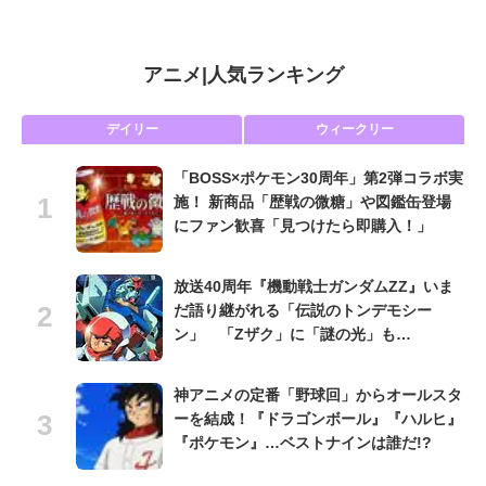
アニメ
|
人気ランキング
デイリー
ウィークリー
「BOSS×ポケモン30周年」第2弾コラボ実
施！ 新商品「歴戦の微糖」や図鑑缶登場
にファン歓喜「見つけたら即購入！」
放送40周年『機動戦士ガンダムZZ』いま
だ語り継がれる「伝説のトンデモシー
ン」 「Zザク」に「謎の光」も…
神アニメの定番「野球回」からオールスタ
ーを結成！『ドラゴンボール』『ハルヒ』
『ポケモン』…ベストナインは誰だ!?