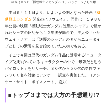
画像はＤＶＤ『機動戦士Ｚガンダム １』パッケージより引用
本日６月１１日より、いよいよ公開となった映画『
機
動戦士ガンダム
閃光のハサウェイ』。同作は、１９８８
年公開の映画『機動戦士ガンダム 逆襲のシャア』で描か
れたシャアの反乱から１２年後が舞台で、主人公「ハサ
ウェイ・ノア」は『逆襲のシャア』の頃からニュータイ
プとしての素養を見せ始めていた人物でもある。
そこで今回は歴代のガンダム作品に登場する“ニュータ
イプ”と呼ばれているキャラクターの中で「最強だと思う
パイロット」をリサーチ。３０代から５０代の男性ファ
ン３００名を対象にアンケート調査を実施した。（アン
ケートサイト「ボイスノート」協力）
■トップ３までは大方の予想通り!?