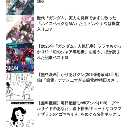
強さ
歴代『ガンダム』実力を発揮できずに散った
「ハイスペックなMA」たち ビルケナウは殿堂
入り...!?
【2025年「ガンダム」人気記事】ララァもがっ
かり!?「幻のシャア専用機」を追う、ほか読ま
れた記事ベスト3!
【無料漫画】かりあげクン(2094回)毎日2回配
信!「節電」ナナメ上すぎる節電術/植田まさし
【無料漫画】毎日配信!少年アシベ(109)「プー
ルサイドのあなた」森下裕美/キュートなゴマフ
アザラシの“ゴマちゃん”をめぐる名作ギャグ4
コマ