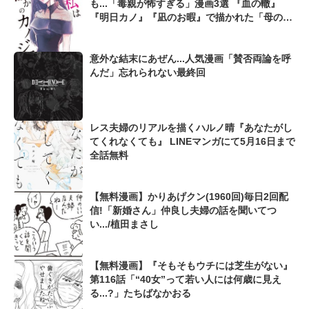
も...「毒親が怖すぎる」漫画3選 『血の轍』
『明日カノ』『凪のお暇』で描かれた「母の呪
縛」
意外な結末にあぜん...人気漫画「賛否両論を呼
んだ」忘れられない最終回
レス夫婦のリアルを描くハルノ晴『あなたがし
てくれなくても』 LINEマンガにて5月16日まで
全話無料
【無料漫画】かりあげクン(1960回)毎日2回配
信!「新婚さん」仲良し夫婦の話を聞いてつ
い.../植田まさし
【無料漫画】『そもそもウチには芝生がない』
第116話「“40女”って若い人には何歳に見え
る...?」たちばなかおる