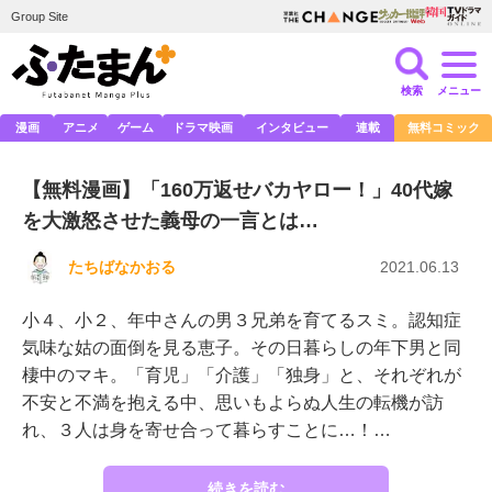
Group Site
検索
メニュー
漫画
アニメ
ゲーム
ドラマ映画
インタビュー
連載
無料コミック
【無料漫画】「160万返せバカヤロー！」40代嫁
を大激怒させた義母の一言とは…
たちばなかおる
2021.06.13
小４、小２、年中さんの男３兄弟を育てるスミ。認知症
気味な姑の面倒を見る恵子。その日暮らしの年下男と同
棲中のマキ。「育児」「介護」「独身」と、それぞれが
不安と不満を抱える中、思いもよらぬ人生の転機が訪
れ、３人は身を寄せ合って暮らすことに…！…
続きを読む