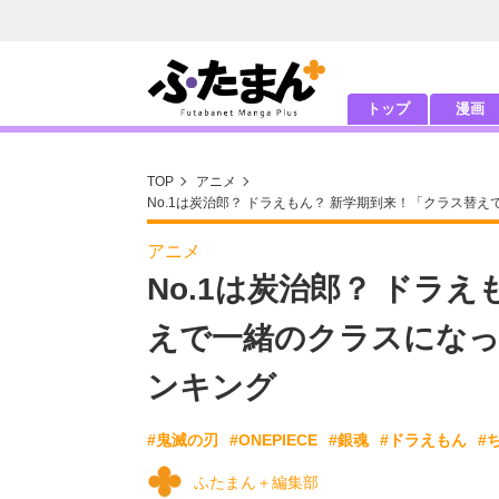
トップ
漫画
TOP
アニメ
No.1は炭治郎？ ドラえもん？ 新学期到来！「クラス
アニメ
No.1は炭治郎？ ドラ
えで一緒のクラスにな
ンキング
#鬼滅の刃
#ONEPIECE
#銀魂
#ドラえもん
#
ふたまん＋編集部