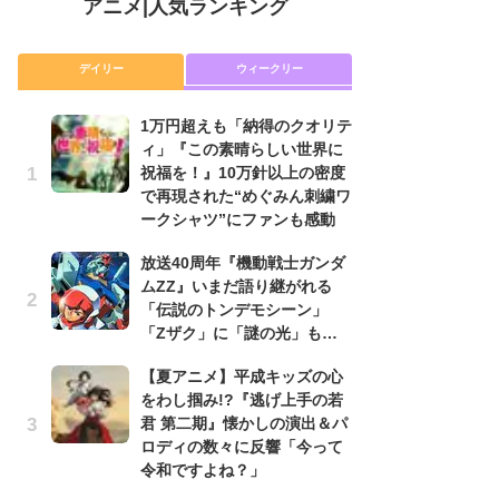
アニメ
|
人気ランキング
デイリー
ウィークリー
1万円超えも「納得のクオリテ
放
ィ」『この素晴らしい世界に
ム
祝福を！』10万針以上の密度
「
で再現された“めぐみん刺繍ワ
「
ークシャツ”にファンも感動
木
放送40周年『機動戦士ガンダ
シ
ムZZ』いまだ語り継がれる
「
「伝説のトンデモシーン」
ル
「Zザク」に「謎の光」も…
ム
さ
【夏アニメ】平成キッズの心
ス
をわし掴み!?『逃げ上手の若
君 第二期』懐かしの演出＆パ
【
ロディの数々に反響「今って
ー
令和ですよね？」
完
ー