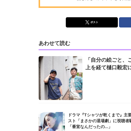
ポスト
あわせて読む
「自分の絵ごと、
上を経て樋口毅宏
ドラマ『Tシャツが乾くまで』主
スト「まさかの退場劇」に視聴者
「番宣なんだったの...」