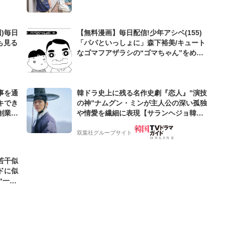
)毎日
【無料漫画】毎日配信!少年アシベ(155)
も見る
「パパといっしょに」森下裕美/キュート
なゴマフアザラシの“ゴマちゃん”をめぐ
る名作ギャグ4コマ
事を通
韓ドラ史上に残る名作史劇『恋人』”演技
キでき
の神”ナムグン・ミンが主人公の深い孤独
創業来
や情愛を繊細に表現【サランヘジョ韓ド
ケティン
ラ】
双葉社グループサイト
若干似
ドに似
“一人
元気を