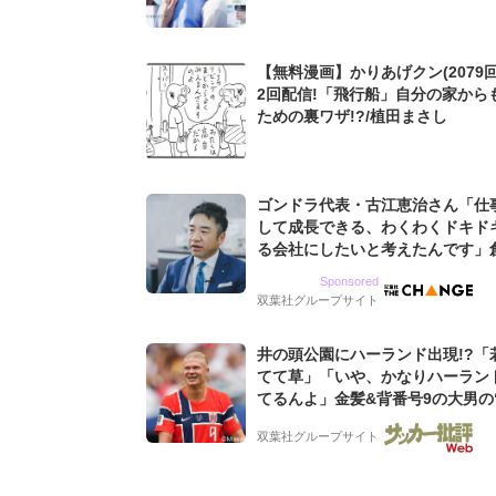
【無料漫画】かりあげクン(2079回
2回配信!「飛行船」自分の家から
ための裏ワザ!?/植田まさし
ゴンドラ代表・古江恵治さん「仕
して成長できる、わくわくドキド
る会社にしたいと考えたんです」
9期増収&増益を続けるWebマー
Sponsored
グ会社のアイデンティティ
双葉社グループサイト
井の頭公園にハーランド出現!?「
てて草」「いや、かなりハーラン
てるんよ」金髪&背番号9の大男の
バイキング・ロー”映像が話題!「
双葉社グループサイト
もらった」