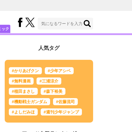
ミック
人気タグ
#かりあげクン
#少年アシベ
#無料漫画
#三浦涼介
#植田まさし
#森下裕美
#機動戦士ガンダム
#佐藤流司
#よしだみほ
#週刊少年ジャンプ