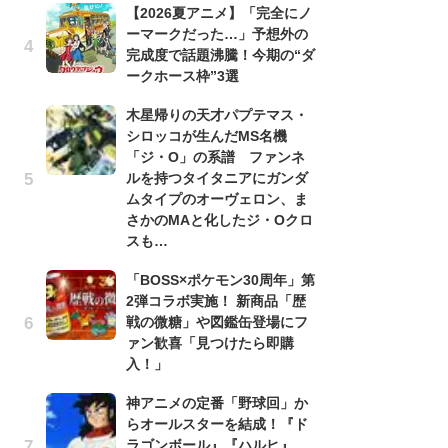
【2026夏アニメ】「完全にノ
ーマークだった…」予想外の
劇
完成度で話題沸騰！今期の“ダ
け
ークホース枠”3選
「
れ
木星帰りの天才パプテマス・
シロッコが生んだMS名機
1
「ジ・O」の系譜 ファンネ
ィ
ルを持つタイタニアにガンダ
祝
ムタイプのオーヴェロン、ま
で
さかのMAと化したジ・Oクロ
ー
スも…
「
「BOSS×ポケモン30周年」第
『
2弾コラボ実施！ 新商品「歴
2
戦の微糖」や図鑑缶登場にフ
ト
ァン歓喜「見つけたら即購
ッ
入！」
「
神アニメの定番「野球回」か
2
らオールスターを結成！『ド
戦
ラゴンボール』『ハルヒ』
ァ