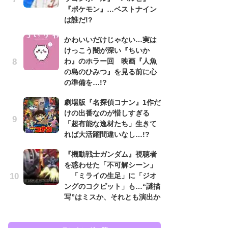
『ポケモン』…ベストナイン
入
は誰だ!?
「
かわいいだけじゃない…実は
ン
けっこう闇が深い『ちいか
た
わ』のホラー回 映画『人魚
「
の島のひみつ』を見る前に心
ー
の準備を…!?
ガ
劇場版『名探偵コナン』1作だ
ナ
けの出番なのが惜しすぎる
社
「超有能な逸材たち」生きて
危
れば大活躍間違いなし…!?
も…
『機動戦士ガンダム』視聴者
『
を惑わせた「不可解シーン」
を
「ミライの生足」に「ジオ
「
ングのコクピット」も…“謎描
ン
写”はミスか、それとも演出か
写