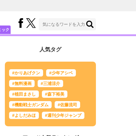
ミック
人気タグ
#かりあげクン
#少年アシベ
#無料漫画
#三浦涼介
#植田まさし
#森下裕美
#機動戦士ガンダム
#佐藤流司
#よしだみほ
#週刊少年ジャンプ