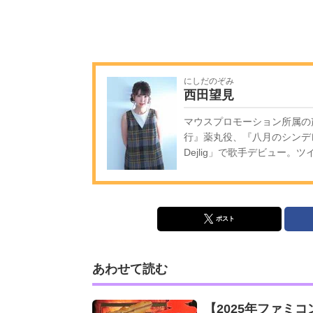
にしだのぞみ
西田望見
マウスプロモーション所属の
行』薬丸役、『八月のシンデレ
Dejlig」で歌手デビュー。
ポスト
あわせて読む
【2025年ファミ