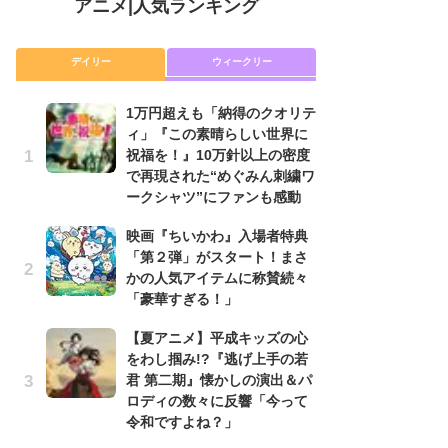
アニメ
|
人気ランキング
デイリー
ウィークリー
1万円超えも「納得のクオリテ
放
ィ」『この素晴らしい世界に
ム
祝福を！』10万針以上の密度
「
で再現された“めぐみん刺繍ワ
「
ークシャツ”にファンも感動
木
映画『ちいかわ』入場者特典
シ
「第２弾」がスタート！まさ
「
かの人気アイテムに称賛続々
ル
「豪華すぎる！」
ム
さ
【夏アニメ】平成キッズの心
ス
をわし掴み!?『逃げ上手の若
君 第二期』懐かしの演出＆パ
【
ロディの数々に反響「今って
ー
令和ですよね？」
完
ー