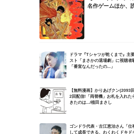
名作ゲームほか、読
ドラマ『Tシャツが乾くまで』主
スト「まさかの退場劇」に視聴者
「番宣なんだったの...」
【無料漫画】かりあげクン(2093回
2回配信!「両替機」お札を入れた
きたのは.../植田まさし
ゴンドラ代表・古江恵治さん「仕
して成長できる、わくわくドキド