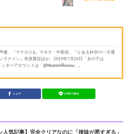
声優。『マクロスΔ』マキナ・中島役、『とある科学の一方通
ラナイン』有原翼役ほか。2019年7月24日「女の子は
ツイッターアカウントは「
@NozomiRuuuu
」。
シェア
LINEで送る
コン人気記事】完全クリアなのに「後味が悪すぎる」