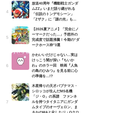
放送40周年『機動戦士ガンダ
ムZZ』いまだ語り継がれる
劇
「伝説のトンデモシーン」
け
「Zザク」に「謎の光」も…
「
れ
【2026夏アニメ】「完全にノ
ーマークだった…」予想外の
1
完成度で話題沸騰！今期の“ダ
ィ
ークホース枠”3選
祝
で
かわいいだけじゃない…実は
ー
けっこう闇が深い『ちいか
わ』のホラー回 映画『人魚
「
の島のひみつ』を見る前に心
『
の準備を…!?
2
ト
木星帰りの天才パプテマス・
ッ
シロッコが生んだMS名機
「ジ・O」の系譜 ファンネ
「
ルを持つタイタニアにガンダ
2
ムタイプのオーヴェロン、ま
戦
さかのMAと化したジ・Oクロ
ァ