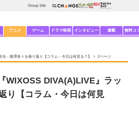
Group Site
アニメ
ゲーム
ドラマ映画
インタビュー
連載
無料コ
』ラップ担当・猫澤奈々を振り返り【コラム・今日は何見る？】
2ページ
XOSS DIVA(A)LIVE』ラッ
返り【コラム・今日は何見