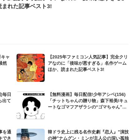
まれた記事ベスト3!
要キャ
【2025年ファミコン人気記事】完全クリ
騒然
アなのに「後味が悪すぎる」名作ゲーム
ほか、読まれた記事ベスト3!
)毎日
【無料漫画】毎日配信!少年アシベ(156)
ら出て
「チットちゃんの贈り物」森下裕美/キュ
ートなゴマフアザラシの“ゴマちゃん”を
めぐる名作ギャグ4コマ
事を通
韓ドラ史上に残る名作史劇『恋人』”演技
キでき
の神”ナムグン・ミンが主人公の深い孤独