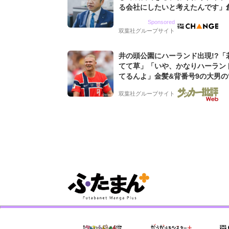
る会社にしたいと考えたんです」
9期増収&増益を続けるWebマー
Sponsored
グ会社のアイデンティティ
双葉社グループサイト
井の頭公園にハーランド出現!?「
てて草」「いや、かなりハーラン
てるんよ」金髪&背番号9の大男の
バイキング・ロー”映像が話題!「
双葉社グループサイト
もらった」