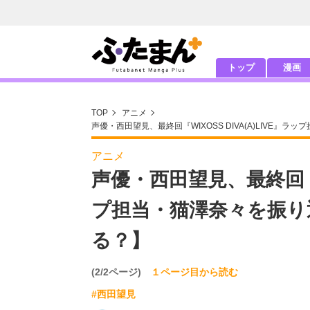
トップ
漫画
TOP
アニメ
声優・西田望見、最終回『WIXOSS DIVA(A)LIVE
アニメ
声優・西田望見、最終回『WI
プ担当・猫澤奈々を振り
る？】
(2/2ページ)
１ページ目から読む
#西田望見