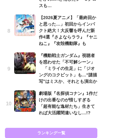
スも…
入
【2026夏アニメ】「最終回か
「
と思った…」初回からインパ
ン
クト絶大！大反響を呼んだ新
た
作4選『さよならララ』『ヤニ
「
ねこ』『攻殻機動隊』も
ー
『機動戦士ガンダム』視聴者
ガ
を惑わせた「不可解シーン」
ナ
「ミライの生足」に「ジオ
社
ングのコクピット」も…“謎描
危
写”はミスか、それとも演出か
も…
劇場版『名探偵コナン』1作だ
『
けの出番なのが惜しすぎる
を
「超有能な逸材たち」生きて
「
れば大活躍間違いなし…!?
ン
写
ランキング一覧