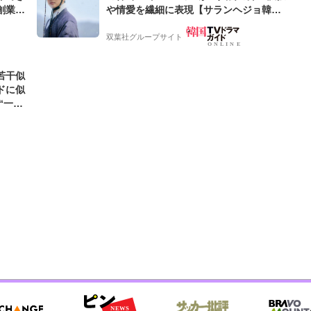
創業来
や情愛を繊細に表現【サランヘジョ韓ド
ケティン
ラ】
双葉社グループサイト
若干似
ドに似
“一人
元気を