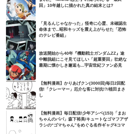
回」10年越しに描かれた真の結末とは?
「見るんじゃなかった」怪奇に心霊、未確認生
命体まで...昭和キッズを震え上がらせた「恐怖
のテレビ番組」
放送開始から40年『機動戦士ガンダムZZ』途
中離脱組にこそ見てほしい「超重要回」壮絶な
最期に懐かしき邂逅も...宇宙世紀ファン必見
【無料漫画】かりあげクン(3000回)毎日2回配
信!「クレーマー」厄介な客に対抗!?/植田まさ
し
【無料漫画】毎日配信!少年アシベ(153)「まお
ちゃんのパパ」森下裕美/キュートなゴマフアザ
ラシの“ゴマちゃん”をめぐる名作ギャグ4コマ