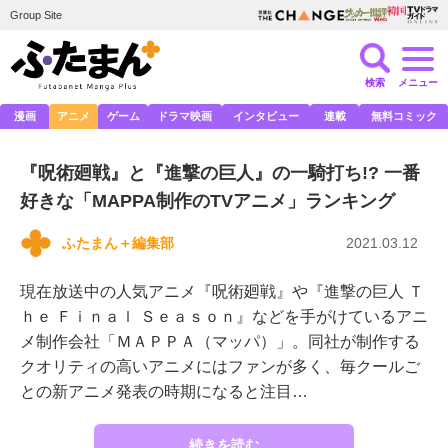
Group Site
検索
メニュー
漫画
アニメ
ゲーム
ドラマ映画
インタビュー
連載
無料コミック
『呪術廻戦』と『進撃の巨人』の一騎打ち!? 一番
好きな「MAPPA制作のTVアニメ」ランキング
ふたまん＋編集部
2021.03.12
現在放送中の人気アニメ『呪術廻戦』や『進撃の巨人 Ｔ
ｈｅ Ｆｉｎａｌ Ｓｅａｓｏｎ』などを手がけているアニ
メ制作会社「ＭＡＰＰＡ（マッパ）」。同社が制作する
クオリティの高いアニメにはファンが多く、毎クールご
との新アニメ発表の時期になると注目…
続きを読む