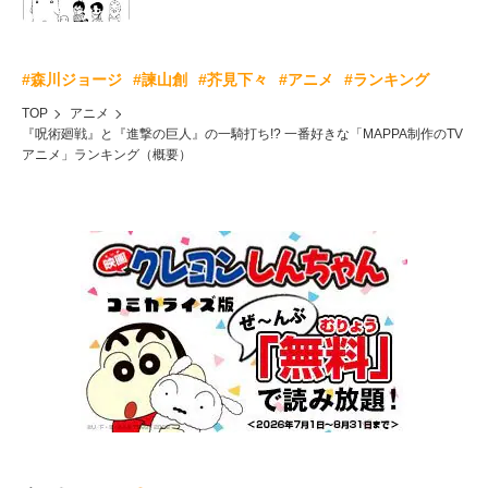
#森川ジョージ
#諫山創
#芥見下々
#アニメ
#ランキング
TOP
アニメ
『呪術廻戦』と『進撃の巨人』の一騎打ち!? 一番好きな「MAPPA制作のTV
アニメ」ランキング（概要）