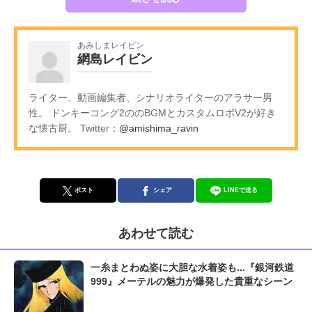
あみしまレイビン
網島レイビン
ライター、動画編集者、シナリオライターのアラサー男
性。 ドンキーコング2ののBGMとカスタムロボV2が好き
な懐古厨。 Twitter：
@amishima_ravin
ポスト
シェア
LINEで送る
あわせて読む
一糸まとわぬ姿に大胆な水着姿も...『銀河鉄道
999』メーテルの魅力が爆発した貴重なシーン