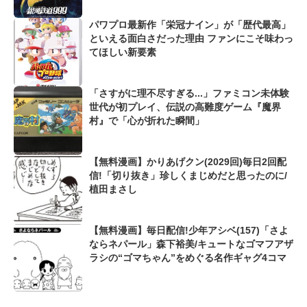
パワプロ最新作「栄冠ナイン」が「歴代最高」
といえる面白さだった理由 ファンにこそ味わっ
てほしい新要素
「さすがに理不尽すぎる...」ファミコン未体験
世代が初プレイ、伝説の高難度ゲーム『魔界
村』で「心が折れた瞬間」
【無料漫画】かりあげクン(2029回)毎日2回配
信!「切り抜き」珍しくまじめだと思ったのに/
植田まさし
【無料漫画】毎日配信!少年アシベ(157)「さよ
ならネパール」森下裕美/キュートなゴマフアザ
ラシの“ゴマちゃん”をめぐる名作ギャグ4コマ