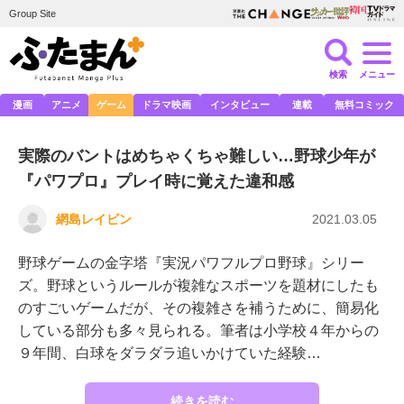
Group Site
検索
メニュー
漫画
アニメ
ゲーム
ドラマ映画
インタビュー
連載
無料コミック
実際のバントはめちゃくちゃ難しい…野球少年が
『パワプロ』プレイ時に覚えた違和感
網島レイビン
2021.03.05
野球ゲームの金字塔『実況パワフルプロ野球』シリー
ズ。野球というルールが複雑なスポーツを題材にしたも
のすごいゲームだが、その複雑さを補うために、簡易化
している部分も多々見られる。筆者は小学校４年からの
９年間、白球をダラダラ追いかけていた経験…
続きを読む