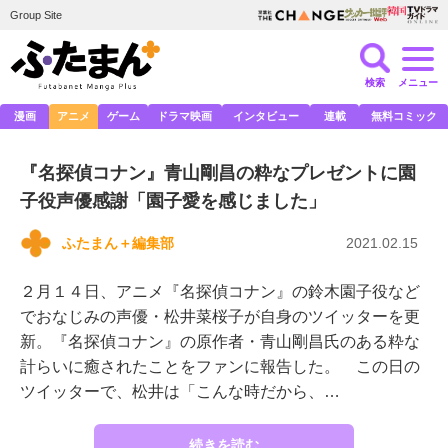
Group Site
検索
メニュー
漫画
アニメ
ゲーム
ドラマ映画
インタビュー
連載
無料コミック
『名探偵コナン』青山剛昌の粋なプレゼントに園
子役声優感謝「園子愛を感じました」
ふたまん＋編集部
2021.02.15
２月１４日、アニメ『名探偵コナン』の鈴木園子役など
でおなじみの声優・松井菜桜子が自身のツイッターを更
新。『名探偵コナン』の原作者・青山剛昌氏のある粋な
計らいに癒されたことをファンに報告した。 この日の
ツイッターで、松井は「こんな時だから、…
続きを読む