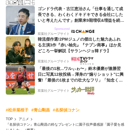
ゴンドラ代表・古江恵治さん「仕事を通して成
長できる、わくわくドキドキできる会社にした
いと考えたんです」創業来9期増収&増益を続け
るWebマーケティング会社のアイデンティティ
Sponsored
双葉社グループサイト
韓流傑作選!2PMジュノの傑出した魅力あふれ
る主演3作『赤い袖先』『テプン商事』ほか見
どころ一挙解説【サランヘジョ韓ドラ】
双葉社グループサイト
「最後の1枚...ワルぃゎ〜」鈴木優磨が激勝翌
日に写真12枚投稿→渾身の“煽りショット”に興
奮!「最後の1枚までの壮大なフリ」「知念くん
のことどんだけ好きなんよw」
双葉社グループサイト
#松井菜桜子
#青山剛昌
#名探偵コナン
TOP
アニメ
『名探偵コナン』青山剛昌の粋なプレゼントに園子役声優感謝「園子愛を感