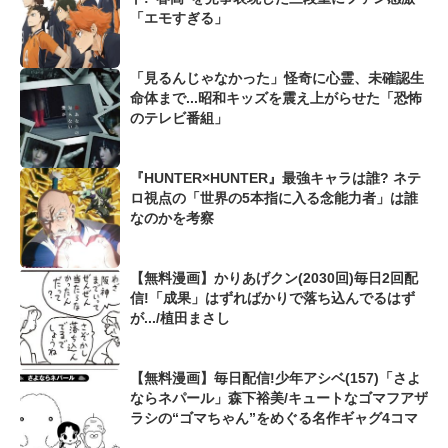
「エモすぎる」
「見るんじゃなかった」怪奇に心霊、未確認生
命体まで...昭和キッズを震え上がらせた「恐怖
のテレビ番組」
『HUNTER×HUNTER』最強キャラは誰? ネテ
ロ視点の「世界の5本指に入る念能力者」は誰
なのかを考察
【無料漫画】かりあげクン(2030回)毎日2回配
信!「成果」はずればかりで落ち込んでるはず
が.../植田まさし
【無料漫画】毎日配信!少年アシベ(157)「さよ
ならネパール」森下裕美/キュートなゴマフアザ
ラシの“ゴマちゃん”をめぐる名作ギャグ4コマ