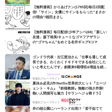
【無料漫画】かりあげクン(1795回)毎日2回配
信!「サイン」女優にサインをもらった“まさか
の理由”/植田まさし
【無料漫画】毎日配信!少年アシベ(68)「新しい
友達」森下裕美/キュートなゴマフアザラシ
の“ゴマちゃん”をめぐる名作ギャグ4コマ
ゴンドラ代表・古江恵治さん「仕事を通して成
長できる、わくわくドキドキできる会社にした
いと考えたんです」創業来9期増収&増益を続け
るWebマーケティング会社のアイデンティティ
Sponsored
双葉社グループサイト
夏休み必見2作!Netflix世界的大ヒット『エージ
ェント・キム』『鉄槌教師』無敵の強さ炸裂!
熱い人間描写も魅力【サランヘジョ韓ドラ】
双葉社グループサイト
井の頭公園にハーランド出現!?「若干似てて