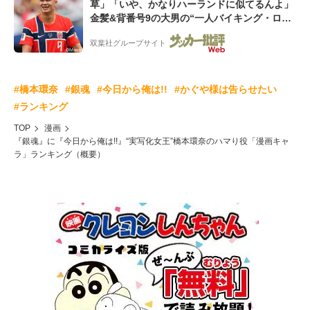
草」「いや、かなりハーランドに似てるんよ」
金髪&背番号9の大男の“一人バイキング・ロ
ー”映像が話題!「元気をもらった」
双葉社グループサイト
#橋本環奈
#銀魂
#今日から俺は!!
#かぐや様は告らせたい
#ランキング
TOP
漫画
『銀魂』に『今日から俺は!!』“実写化女王”橋本環奈のハマり役「漫画キャ
ラ」ランキング（概要）