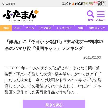
Group Site
検索
メニュー
漫画
アニメ
ゲーム
ドラマ映画
インタビュー
連載
無料コミック
『銀魂』に『今日から俺は!!』“実写化女王”橋本環
奈のハマり役「漫画キャラ」ランキング
2021.02.03
“１０００年に１人の美少女”と評され、またたく間に芸
能界の頂点に君臨した女優・橋本環奈。かつてはアイド
ルだった彼女も、今では映画やドラマの世界で才能を発
揮している。その活躍ぶりはすさまじく、特にアニメや
漫画を原作とした実写化作品で持ち前の…
続きを読む