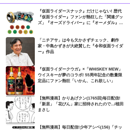
『仮面ライダースナック』だけじゃない! 歴代
『仮面ライダー』ファンが熱狂した「関連グッ
ズ」『オーズドライバー』に『オーメダル』、
『ゴチゾウ』も...
「ニチアサ」は今も欠かさずチェック、劇作
家・中島かずきが大絶賛した『令和仮面ライダ
ー』作品
『仮面ライダークウガ』×「WHISKEY MEW」
ウイスキーが夢のコラボ! 55周年記念の数量限
定品にファン熱狂「いかん、これ欲しい」
【無料漫画】かりあげクン(1765回)毎日配信!
「新居」「花びん」家に招待されたので.../植田
まさし
【無料漫画】毎日配信!少年アシベ(156)「チッ