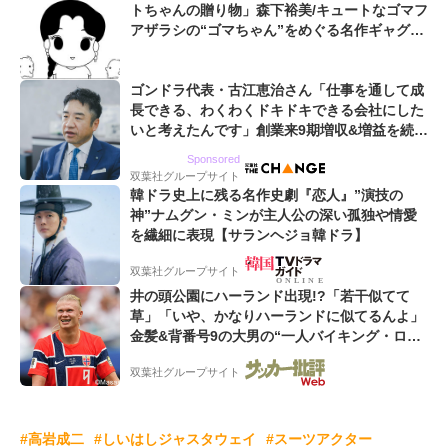
トちゃんの贈り物」森下裕美/キュートなゴマフ
アザラシの“ゴマちゃん”をめぐる名作ギャグ4
コマ
ゴンドラ代表・古江恵治さん「仕事を通して成
長できる、わくわくドキドキできる会社にした
いと考えたんです」創業来9期増収&増益を続け
るWebマーケティング会社のアイデンティティ
Sponsored
双葉社グループサイト
韓ドラ史上に残る名作史劇『恋人』”演技の
神”ナムグン・ミンが主人公の深い孤独や情愛
を繊細に表現【サランヘジョ韓ドラ】
双葉社グループサイト
井の頭公園にハーランド出現!?「若干似てて
草」「いや、かなりハーランドに似てるんよ」
金髪&背番号9の大男の“一人バイキング・ロ
ー”映像が話題!「元気をもらった」
双葉社グループサイト
#高岩成二
#しいはしジャスタウェイ
#スーツアクター