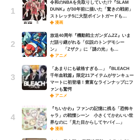
令和のNBAを先取りしていた!?『SLAM
DUNK』が30年前に描いた「驚きの戦術」
ストレッチ5に大型ポイントガードも…
漫画
放送40周年『機動戦士ガンダムZZ』いま
だ語り継がれる「伝説のトンデモシー
ン」 「Zザク」に「謎の光」も…
アニメ
「あまりにも破格すぎる…」『BLEACH
千年血戦篇』限定21アイテムがサンキュー
マートに初登場！豊富なラインナップにフ
ァンも驚愕
アニメ
『ちいかわ』ファンの記憶に残る「恐怖キ
ャラ」の戦慄シーン 小さくてかわいい世
界なのに「見た目からしてヤバイ…」
漫画