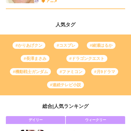
アニメ
人気タグ
#かりあげクン
#コスプレ
#綾瀬はるか
#長澤まさみ
#ドラゴンクエスト
#機動戦士ガンダム
#ファミコン
#月9ドラマ
#連続テレビ小説
総合
|
人気ランキング
デイリー
ウィークリー