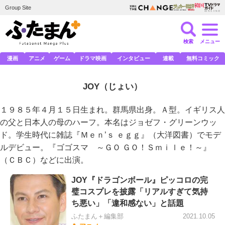
Group Site
検索
メニュー
漫画
アニメ
ゲーム
ドラマ映画
インタビュー
連載
無料コミック
JOY
（じょい）
１９８５年４月１５日生まれ。群馬県出身。Ａ型。イギリス人
の父と日本人の母のハーフ。本名はジョゼフ・グリーンウッ
ド。学生時代に雑誌『Ｍｅｎ’ｓ ｅｇｇ』（大洋図書）でモデ
ルデビュー。『ゴゴスマ ～ＧＯ ＧＯ！Ｓｍｉｌｅ！～』
（ＣＢＣ）などに出演。
JOY『ドラゴンボール』ピッコロの完
璧コスプレを披露「リアルすぎて気持
ち悪い」「違和感ない」と話題
ふたまん＋編集部
2021.10.05