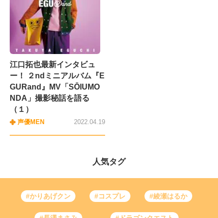
江口拓也最新インタビュ
ー！ ２ndミニアルバム『E
GURand』MV「SŌIUMO
NDA」撮影秘話を語る
（１）
声優MEN
2022.04.19
人気タグ
#かりあげクン
#コスプレ
#綾瀬はるか