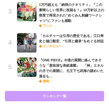
1万円超えも「納得のクオリティ」『この
素晴らしい世界に祝福を！』10万針以上の
密度で再現された“めぐみん刺繍ワークシ
ャツ”にファンも感動
アニメ
「カルチャーは引用の歴史である」江口寿
史と樋口毅宏、“引用と継承”をめぐる対話
インタビュー
『ONE PIECE』今後の展開に絡んできそ
うな「意味深な表紙連載」 「神」エネル
の月での展開に、元王下七武海の謎めいた
過去も…
漫画
ランキング一覧