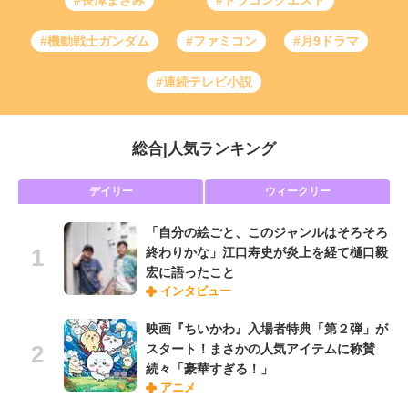
#長澤まさみ
#ドラゴンクエスト
#機動戦士ガンダム
#ファミコン
#月9ドラマ
#連続テレビ小説
総合
|
人気ランキング
デイリー
ウィークリー
「自分の絵ごと、このジャンルはそろそろ
終わりかな」江口寿史が炎上を経て樋口毅
宏に語ったこと
インタビュー
映画『ちいかわ』入場者特典「第２弾」が
スタート！まさかの人気アイテムに称賛
続々「豪華すぎる！」
アニメ