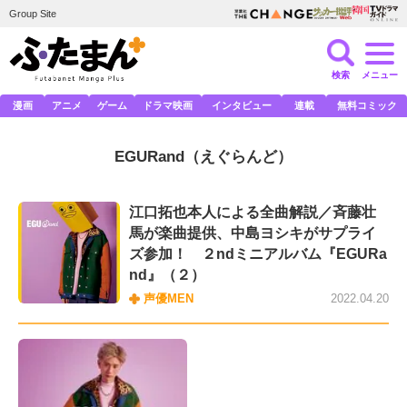
Group Site
検索
メニュー
漫画
アニメ
ゲーム
ドラマ映画
インタビュー
連載
無料コミック
EGURand
（えぐらんど）
江口拓也本人による全曲解説／斉藤壮
馬が楽曲提供、中島ヨシキがサプライ
ズ参加！ ２ndミニアルバム『EGURa
nd』（２）
声優MEN
2022.04.20