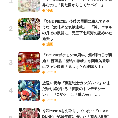
界なのに「見た目からしてヤバイ…」
漫画
『ONE PIECE』今後の展開に絡んできそ
うな「意味深な表紙連載」 「神」エネル
の月での展開に、元王下七武海の謎めいた
過去も…
漫画
「BOSS×ポケモン30周年」第2弾コラボ実
施！ 新商品「歴戦の微糖」や図鑑缶登場
にファン歓喜「見つけたら即購入！」
アニメ
放送40周年『機動戦士ガンダムZZ』いま
だ語り継がれる「伝説のトンデモシー
ン」 「Zザク」に「謎の光」も…
アニメ
令和のNBAを先取りしていた!?『SLAM
DUNK』が30年前に描いた「驚きの戦術」