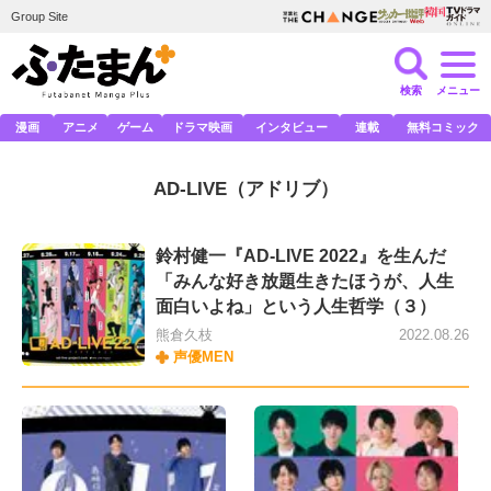
Group Site
検索
メニュー
漫画
アニメ
ゲーム
ドラマ映画
インタビュー
連載
無料コミック
AD-LIVE
（アドリブ）
鈴村健一『AD-LIVE 2022』を生んだ
「みんな好き放題生きたほうが、人生
面白いよね」という人生哲学（３）
熊倉久枝
2022.08.26
声優MEN