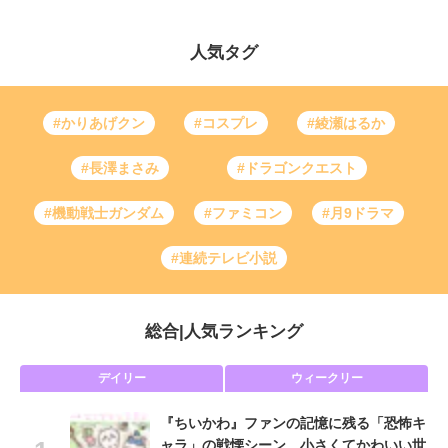
人気タグ
#かりあげクン
#コスプレ
#綾瀬はるか
#長澤まさみ
#ドラゴンクエスト
#機動戦士ガンダム
#ファミコン
#月9ドラマ
#連続テレビ小説
総合
|
人気ランキング
デイリー
ウィークリー
『ちいかわ』ファンの記憶に残る「恐怖キ
ャラ」の戦慄シーン 小さくてかわいい世