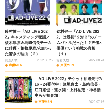
鈴村健一『AD-LIVE 202
鈴村健一『AD-LIVE 202
2』キャスティング秘話／
2』は最初“２対２”のチー
榎木淳弥＆島﨑信長チーム
ムバトルだった！？声優×
に俳優・荒牧慶彦が加わっ
俳優という挑戦の真相
た驚きの理由（２）
（１）
熊倉久枝
2022.08.25
熊倉久枝
2022.08.24
声優MEN
声優MEN
「AD-LIVE 2022」チケット抽選先行7/
16～24受付中！逢坂良太・島﨑信長・
江口拓也・速水奨・上村祐翔・神谷浩
史らが初参加！
声優MEN
2022.07.16