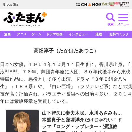
Group Site
検索
メニュー
漫画
アニメ
ゲーム
ドラマ映画
インタビュー
連載
無料コミック
高畑淳子
（たかはたあつこ）
日本の女優。１９５４年１０月１１日生まれ。香川県出身。血
液型A型。７６年、劇団青年座に入団。８０年代後半から東映
特撮作品に、悪役として多く出演。ドラマ『３年Ｂ組金八先
生』（ＴＢＳ系）や、『白い巨塔』（フジテレビ系）などの演
技が高く評価され、バラエティ番組への出演も多い。２０１４
年には紫綬褒章を受賞している。
山下智久に妻夫木聡、水川あさみも…
常盤貴子と窪塚洋介だけじゃない！ド
ラマ『ロング・ラブレター～漂流教