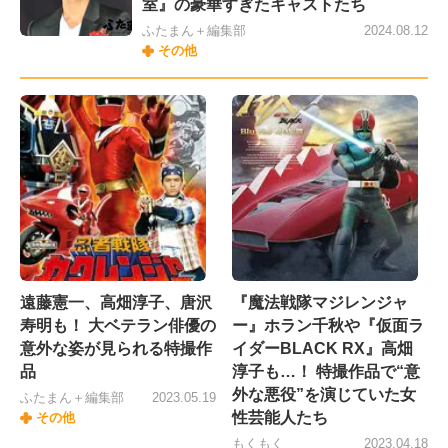
室』の豪華すぎたキャストたち
ふたまん＋編集部
2024.08.12
その他
遠藤憲一、高畑淳子、唐沢
『魔法戦隊マジレンジャ
寿明も！ 大ベテラン俳優の
ー』ホラン千秋や『仮面ラ
意外な姿が見られる特撮作
イダーBLACK RX』高畑
品
淳子も…！ 特撮作品で“意
外な悪役”を演じていた女
ふたまん＋編集部
2023.05.19
性芸能人たち
その他
もくもく
2023.04.18