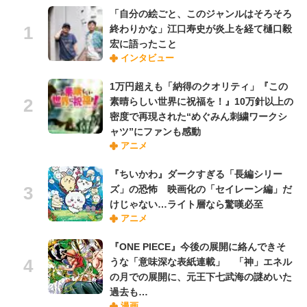
「自分の絵ごと、このジャンルはそろそろ
終わりかな」江口寿史が炎上を経て樋口毅
宏に語ったこと
インタビュー
1万円超えも「納得のクオリティ」『この
素晴らしい世界に祝福を！』10万針以上の
密度で再現された“めぐみん刺繍ワークシ
ャツ”にファンも感動
アニメ
『ちいかわ』ダークすぎる「長編シリー
ズ」の恐怖 映画化の「セイレーン編」だ
けじゃない…ライト層なら驚嘆必至
アニメ
『ONE PIECE』今後の展開に絡んできそ
うな「意味深な表紙連載」 「神」エネル
の月での展開に、元王下七武海の謎めいた
過去も…
漫画