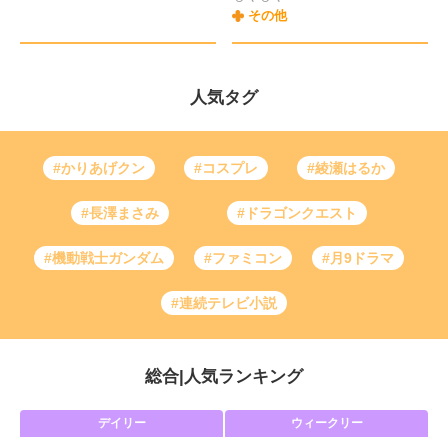
その他
人気タグ
#かりあげクン
#コスプレ
#綾瀬はるか
#長澤まさみ
#ドラゴンクエスト
#機動戦士ガンダム
#ファミコン
#月9ドラマ
#連続テレビ小説
総合
|
人気ランキング
デイリー
ウィークリー