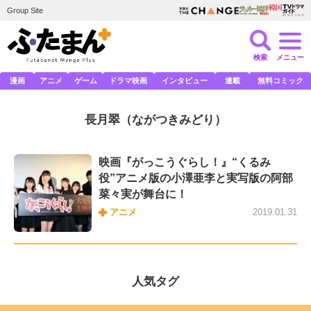
Group Site
検索
メニュー
漫画
アニメ
ゲーム
ドラマ映画
インタビュー
連載
無料コミック
長月翠
（ながつきみどり）
映画『がっこうぐらし！』“くるみ
役”アニメ版の小澤亜李と実写版の阿部
菜々実が舞台に！
アニメ
2019.01.31
人気タグ