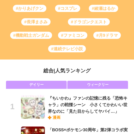
#かりあげクン
#コスプレ
#綾瀬はるか
#長澤まさみ
#ドラゴンクエスト
#機動戦士ガンダム
#ファミコン
#月9ドラマ
#連続テレビ小説
総合
|
人気ランキング
デイリー
ウィークリー
『ちいかわ』ファンの記憶に残る「恐怖キ
ャラ」の戦慄シーン 小さくてかわいい世
界なのに「見た目からしてヤバイ…」
漫画
「BOSS×ポケモン30周年」第2弾コラボ実