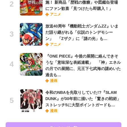
施！ 新商品「歴戦の微糖」や図鑑缶登場
にファン歓喜「見つけたら即購入！」
アニメ
放送40周年『機動戦士ガンダムZZ』いま
だ語り継がれる「伝説のトンデモシー
ン」 「Zザク」に「謎の光」も…
アニメ
『ONE PIECE』今後の展開に絡んできそ
うな「意味深な表紙連載」 「神」エネル
の月での展開に、元王下七武海の謎めいた
過去も…
漫画
令和のNBAを先取りしていた!?『SLAM
DUNK』が30年前に描いた「驚きの戦術」
ストレッチ5に大型ポイントガードも…
漫画