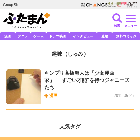
Group Site
検索
メニュー
漫画
アニメ
ゲーム
ドラマ映画
インタビュー
連載
無料コミック
趣味
（しゅみ）
キンプリ高橋海人は「少女漫画
家」！“すごい才能”を持つジャニーズ
たち
漫画
2019.06.25
人気タグ