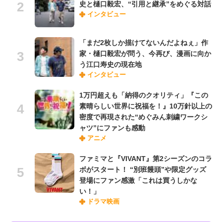
史と樋口毅宏、“引用と継承”をめぐる対話
インタビュー
「まだ2枚しか描けてないんだよねぇ」作
家・樋口毅宏が問う、今再び、漫画に向か
う江口寿史の現在地
インタビュー
1万円超えも「納得のクオリティ」『この
素晴らしい世界に祝福を！』10万針以上の
密度で再現された“めぐみん刺繍ワークシ
ャツ”にファンも感動
アニメ
ファミマと『VIVANT』第2シーズンのコラ
ボがスタート！ “別班饅頭”や限定グッズ
登場にファン感激「これは買うしかな
い！」
ドラマ映画