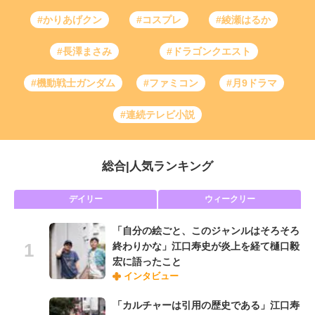
#かりあげクン
#コスプレ
#綾瀬はるか
#長澤まさみ
#ドラゴンクエスト
#機動戦士ガンダム
#ファミコン
#月9ドラマ
#連続テレビ小説
総合
|
人気ランキング
デイリー
ウィークリー
「自分の絵ごと、このジャンルはそろそろ
終わりかな」江口寿史が炎上を経て樋口毅
宏に語ったこと
インタビュー
「カルチャーは引用の歴史である」江口寿