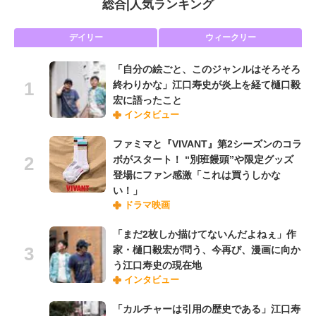
総合
|
人気ランキング
デイリー
ウィークリー
「自分の絵ごと、このジャンルはそろそろ
終わりかな」江口寿史が炎上を経て樋口毅
宏に語ったこと
インタビュー
ファミマと『VIVANT』第2シーズンのコラ
ボがスタート！ “別班饅頭”や限定グッズ
登場にファン感激「これは買うしかな
い！」
ドラマ映画
「まだ2枚しか描けてないんだよねぇ」作
家・樋口毅宏が問う、今再び、漫画に向か
う江口寿史の現在地
インタビュー
「カルチャーは引用の歴史である」江口寿