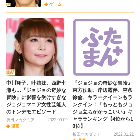
ゲーム
中川翔子、叶姉妹、西野七
『ジョジョの奇妙な冒険』
瀬も…『ジョジョの奇妙な
東方仗助、岸辺露伴、空条
冒険』に影響を受けすぎな
徐倫、キラークイーンもラ
ジョジョマニア女性芸能人
ンクイン！「もっともジョ
のトンデモエピソード
ジョ立ちがかっこいい」キ
ャラランキング【4位から1
折田マカダミア
2022.09.09
0位】
漫画
折田マカダミア
2022.01.21