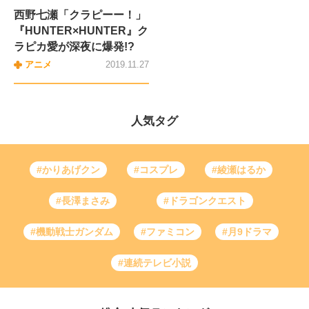
西野七瀬「クラピーー！」
『HUNTER×HUNTER』ク
ラピカ愛が深夜に爆発!?
アニメ
2019.11.27
人気タグ
#かりあげクン
#コスプレ
#綾瀬はるか
#長澤まさみ
#ドラゴンクエスト
#機動戦士ガンダム
#ファミコン
#月9ドラマ
#連続テレビ小説