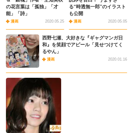
の花言葉は「孤独」「才
る“時透無一郎”のイラスト
能」「詩」
も公開
漫画
2020.05.25
漫画
2020.05.05
西野七瀬、大好きな『ギャグマンガ日
和』を笑顔でアピール「見せつけてく
るやん」
漫画
2020.01.16