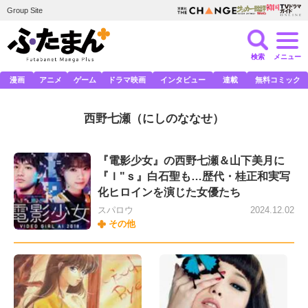
Group Site
検索
メニュー
漫画
アニメ
ゲーム
ドラマ映画
インタビュー
連載
無料コミック
西野七瀬
（にしのななせ）
『電影少女』の西野七瀬＆山下美月に
『Ｉ"ｓ』白石聖も…歴代・桂正和実写
化ヒロインを演じた女優たち
スパロウ
2024.12.02
その他