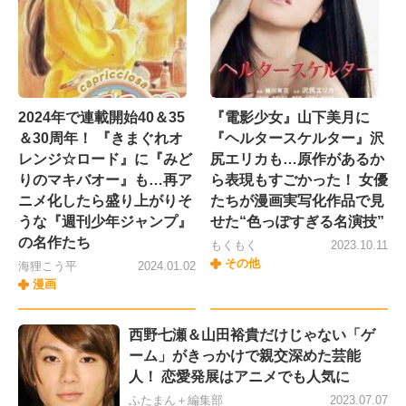
2024年で連載開始40＆35
『電影少女』山下美月に
＆30周年！ 『きまぐれオ
『ヘルタースケルター』沢
レンジ☆ロード』に『みど
尻エリカも…原作があるか
りのマキバオー』も…再ア
ら表現もすごかった！ 女優
ニメ化したら盛り上がりそ
たちが漫画実写化作品で見
うな『週刊少年ジャンプ』
せた“色っぽすぎる名演技”
の名作たち
もくもく
2023.10.11
その他
海狸こう平
2024.01.02
漫画
西野七瀬＆山田裕貴だけじゃない「ゲ
ーム」がきっかけで親交深めた芸能
人！ 恋愛発展はアニメでも人気に
ふたまん＋編集部
2023.07.07