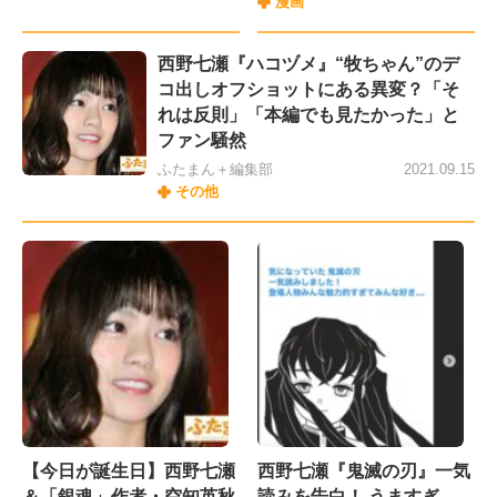
漫画
西野七瀬『ハコヅメ』“牧ちゃん”のデ
コ出しオフショットにある異変？「そ
れは反則」「本編でも見たかった」と
ファン騒然
ふたまん＋編集部
2021.09.15
その他
【今日が誕生日】西野七瀬
西野七瀬『鬼滅の刃』一気
＆「銀魂」作者・空知英秋
読みを告白！ うますぎ