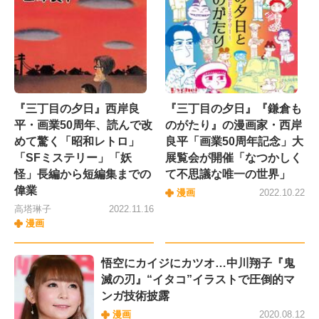
『三丁目の夕日』西岸良
『三丁目の夕日』『鎌倉も
平・画業50周年、読んで改
のがたり』の漫画家・西岸
めて驚く「昭和レトロ」
良平「画業50周年記念」大
「SFミステリー」「妖
展覧会が開催「なつかしく
怪」長編から短編集までの
て不思議な唯一の世界」
偉業
漫画
2022.10.22
高塔琳子
2022.11.16
漫画
悟空にカイジにカツオ…中川翔子『鬼
滅の刃』“イタコ”イラストで圧倒的マ
ンガ技術披露
漫画
2020.08.12