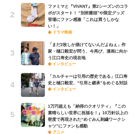
ファミマと『VIVANT』第2シーズンのコラ
ボがスタート！ “別班饅頭”や限定グッズ
登場にファン感激「これは買うしかな
い！」
ドラマ映画
「まだ2枚しか描けてないんだよねぇ」作
家・樋口毅宏が問う、今再び、漫画に向か
う江口寿史の現在地
インタビュー
「カルチャーは引用の歴史である」江口寿
史と樋口毅宏、“引用と継承”をめぐる対話
インタビュー
1万円超えも「納得のクオリティ」『この
素晴らしい世界に祝福を！』10万針以上の
密度で再現された“めぐみん刺繍ワークシ
ャツ”にファンも感動
アニメ