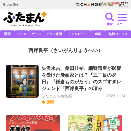
Group Site
検索
メニュー
漫画
アニメ
ゲーム
ドラマ映画
インタビュー
連載
無料コミック
西岸良平
（さいがんりょうへい）
矢沢永吉、桑田佳祐、細野晴臣が影響
を受けた漫画家とは？『三丁目の夕
日』『鎌倉ものがたり』のスゴすぎレ
ジェンド「西岸良平」の凄み
ふたまん＋編集部
2022.11.24
漫画