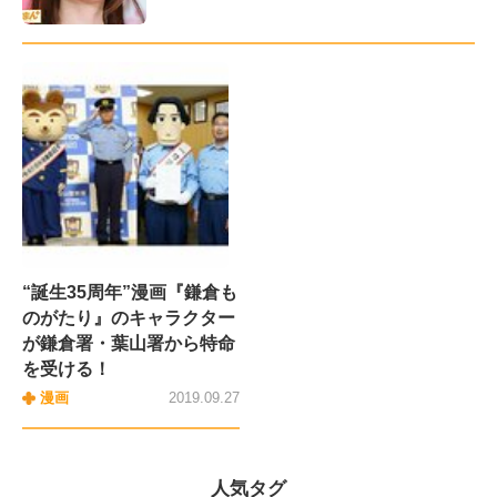
“誕生35周年”漫画『鎌倉も
のがたり』のキャラクター
が鎌倉署・葉山署から特命
を受ける！
漫画
2019.09.27
人気タグ