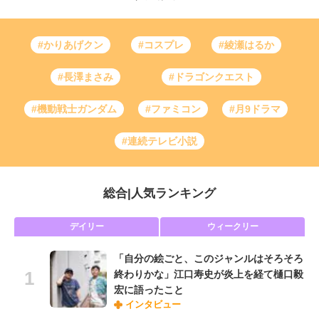
#かりあげクン
#コスプレ
#綾瀬はるか
#長澤まさみ
#ドラゴンクエスト
#機動戦士ガンダム
#ファミコン
#月9ドラマ
#連続テレビ小説
総合
|
人気ランキング
デイリー
ウィークリー
「自分の絵ごと、このジャンルはそろそろ
終わりかな」江口寿史が炎上を経て樋口毅
宏に語ったこと
インタビュー