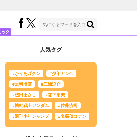
ミック
人気タグ
#かりあげクン
#少年アシベ
#無料漫画
#三浦涼介
#植田まさし
#森下裕美
#機動戦士ガンダム
#佐藤流司
#週刊少年ジャンプ
#名探偵コナン