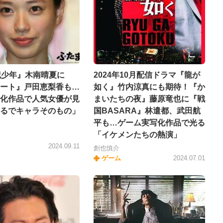
紀少年』木南晴夏に
2024年10月配信ドラマ『龍が
ート』戸田恵梨香も…
如く』竹内涼真にも期待！『か
化作品で人気女優が見
まいたちの夜』藤原竜也に『戦
るでキャラそのもの」
国BASARA』林遣都、武田航
平も…ゲーム実写化作品で光る
「イケメンたちの熱演」
2024.09.11
創也慎介
ゲーム
2024.07.01