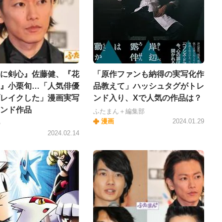
に剣心』佐藤健、『花
「原作ファンも納得の実写化作
』小栗旬…「人気俳優
品教えて」ハッシュタグがトレ
レイクした」漫画実写
ンド入り、Xで人気の作品は？
ンド作品
ふたまん＋編集部
漫画
2024.01.29
の
2024.02.14