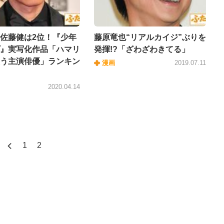
佐藤健は2位！『少年
藤原竜也“リアルカイジ”ぶりを
』実写化作品「ハマリ
発揮!?「ざわざわきてる」
う主演俳優」ランキン
漫画
2019.07.11
2020.04.14
1
2