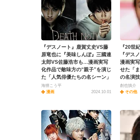
『デスノート』鹿賀丈史VS藤
『20世
原竜也に『美味しんぼ』三國連
『デスノ
太郎VS佐藤浩市も…漫画実写
漫画実写
化作品で敵味方の“親子”を演じ
せた「ま
た「人気俳優たちの名シーン」
の名演技
海狸こう平
創也慎介
漫画
2024.10.01
その他