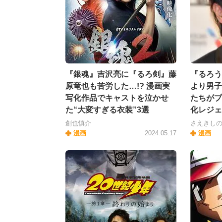
『銀魂』吉沢亮に『るろ剣』藤
『るろう
原竜也も苦労した…!? 漫画実
より男子
写化作品でキャストを泣かせ
たちがブ
た“大変すぎる衣装”3選
化レジェ
創也慎介
さえきし
漫画
2024.05.17
漫画