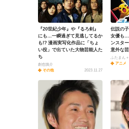
『20世紀少年』や『るろ剣』
伝説の子
にも…一瞬過ぎて見逃してるか
女優も…
も!? 漫画実写化作品に「ちょ
ンスター
い役」で出ていた大物芸能人た
意外な芸
ち
ふたまん
アニメ
創也慎介
その他
2023.11.27