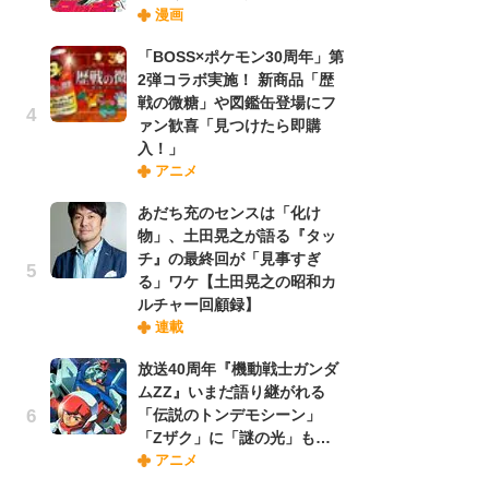
漫画
禁
「
「BOSS×ポケモン30周年」第
連
2弾コラボ実施！ 新商品「歴
戦の微糖」や図鑑缶登場にフ
ァン歓喜「見つけたら即購
【
入！」
ー
アニメ
完
ー
あだち充のセンスは「化け
物」、土田晃之が語る『タッ
チ』の最終回が「見事すぎ
ナ
る」ワケ【土田晃之の昭和カ
リ
ルチャー回顧録】
イ
連載
味
フ
放送40周年『機動戦士ガンダ
ち
ムZZ』いまだ語り継がれる
「伝説のトンデモシーン」
「Zザク」に「謎の光」も…
劇
アニメ
け
「