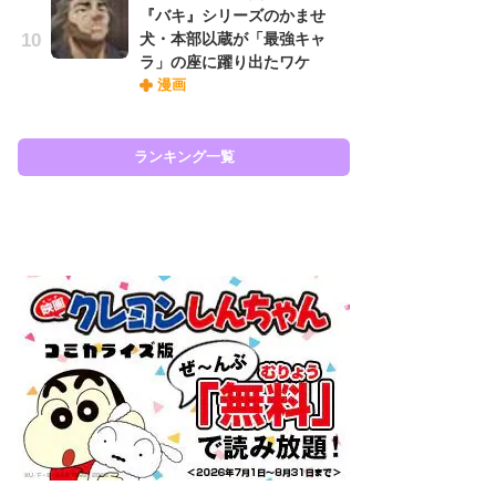
『バキ』シリーズのかませ
『O
犬・本部以蔵が「最強キャ
絡
ラ」の座に躍り出たワケ
紙
漫画
で
謎
ランキング一覧
ラン