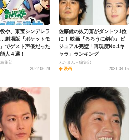
役や、東宝シンデレラ
佐藤健の抜刀斎がダントツ1位
…劇場版『ポケットモ
に！ 映画『るろうに剣心』ビ
』でゲスト声優だった
ジュアル完璧「再現度No.1キ
能人４選！
ャラ」ランキング
＋編集部
ふたまん＋編集部
2022.06.29
漫画
2021.04.15