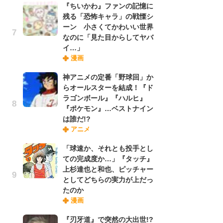
『ちいかわ』ファンの記憶に
れ
残る「恐怖キャラ」の戦慄シ
ーン 小さくてかわいい世界
なのに「見た目からしてヤバ
令
イ…」
た!
漫画
前
ト
神アニメの定番「野球回」か
ド
らオールスターを結成！『ド
ラゴンボール』『ハルヒ』
『ポケモン』…ベストナイン
「
は誰だ!?
決
アニメ
場
別
「球速か、それとも投手とし
ての完成度か…」『タッチ』
上杉達也と和也、ピッチャー
『
としてどちらの実力が上だっ
に
たのか
が
漫画
実
『刃牙道』で突然の大出世!?