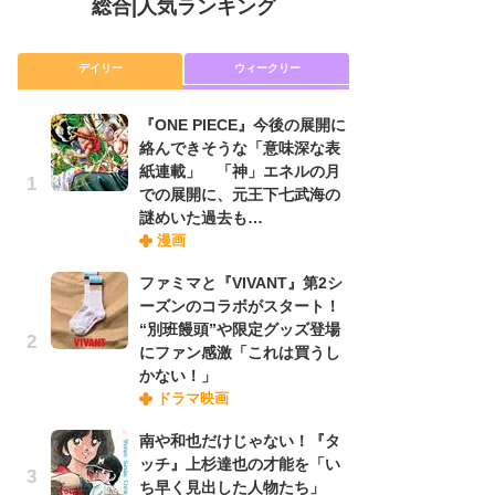
総合
|
人気ランキング
デイリー
ウィークリー
『ONE PIECE』今後の展開に
放
絡んできそうな「意味深な表
ム
紙連載」 「神」エネルの月
「
での展開に、元王下七武海の
「
謎めいた過去も…
漫画
木
ファミマと『VIVANT』第2シ
シ
ーズンのコラボがスタート！
「
“別班饅頭”や限定グッズ登場
ル
にファン感激「これは買うし
ム
かない！」
さ
ドラマ映画
ス
南や和也だけじゃない！『タ
ッチ』上杉達也の才能を「い
舞
ち早く見出した人物たち」
編