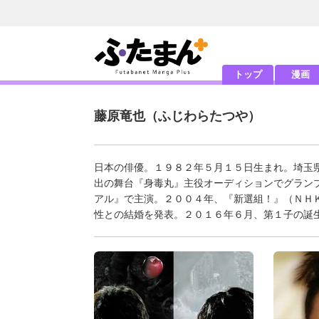
トップ
漫画
藤原竜也
（ふじわらたつや）
日本の俳優。１９８２年５月１５日生まれ。埼玉
出の舞台『身毒丸』主役オーディションでグラン
アル』で主演。２００４年、『新選組！』（ＮＨ
性との結婚を発表。２０１６年６月、第１子の誕