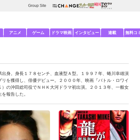
Group Site
アニメ
ゲーム
ドラマ映画
インタビュー
連載
無料コ
県出身。身長１７８センチ、血液型Ａ型。１９９７年、蜷川幸雄演
プリを獲得し、俳優デビュー。２０００年、映画『バトル・ロワイ
Ｋ）の沖田総司役でＮＨＫ大河ドラマ初出演。２０１３年、一般女
生を報告した。