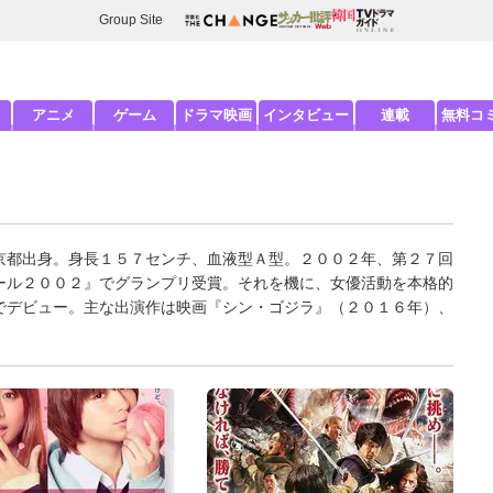
Group Site
アニメ
ゲーム
ドラマ映画
インタビュー
連載
無料コ
京都出身。身長１５７センチ、血液型Ａ型。２００２年、第２７回
ール２００２』でグランプリ受賞。それを機に、女優活動を本格的
でデビュー。主な出演作は映画『シン・ゴジラ』（２０１６年）、