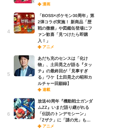
漫画
禁
「
「BOSS×ポケモン30周年」第
連
2弾コラボ実施！ 新商品「歴
戦の微糖」や図鑑缶登場にフ
ァン歓喜「見つけたら即購
【
入！」
ー
アニメ
完
ー
あだち充のセンスは「化け
物」、土田晃之が語る『タッ
チ』の最終回が「見事すぎ
ナ
る」ワケ【土田晃之の昭和カ
リ
ルチャー回顧録】
イ
連載
味
フ
放送40周年『機動戦士ガンダ
ち
ムZZ』いまだ語り継がれる
「伝説のトンデモシーン」
「Zザク」に「謎の光」も…
劇
アニメ
け
「