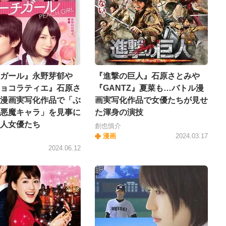
ガール』永野芽郁や
『進撃の巨人』石原さとみや
ョコラティエ』石原さ
『GANTZ』夏菜も…バトル漫
漫画実写化作品で「ぶ
画実写化作品で女優たちが見せ
悪魔キャラ」を見事に
た渾身の演技
人女優たち
創也慎介
漫画
2024.03.17
2024.06.12