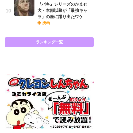
『バキ』シリーズのかませ
『O
犬・本部以蔵が「最強キャ
絡
ラ」の座に躍り出たワケ
紙
漫画
で
謎
ランキング一覧
ラン