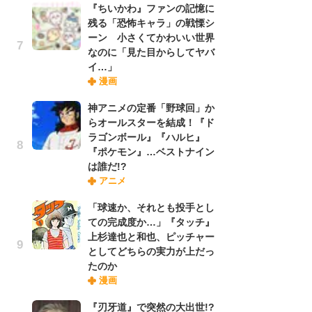
『ちいかわ』ファンの記憶に
れ
残る「恐怖キャラ」の戦慄シ
ーン 小さくてかわいい世界
なのに「見た目からしてヤバ
令
イ…」
た!
漫画
前
ト
神アニメの定番「野球回」か
ド
らオールスターを結成！『ド
ラゴンボール』『ハルヒ』
『ポケモン』…ベストナイン
「
は誰だ!?
決
アニメ
場
別
「球速か、それとも投手とし
ての完成度か…」『タッチ』
上杉達也と和也、ピッチャー
『
としてどちらの実力が上だっ
に
たのか
が
漫画
実
『刃牙道』で突然の大出世!?