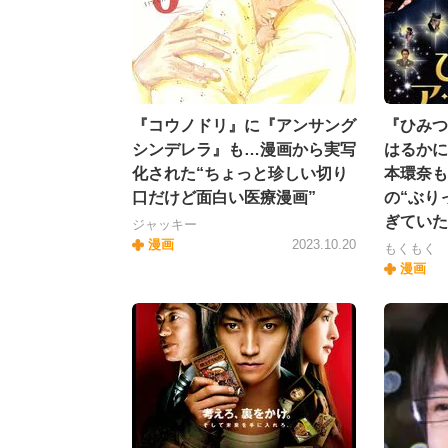
『コウノドリ』に『アンサング
『ひみつ
シンデレラ』も…漫画から実写
はるかに
化された“ちょっと珍しい切り
本環奈も
口だけど面白い医療漫画”
の“ぶり
ぎていた
ジャッキー
漫画
2023.10.20
もくもく
漫画