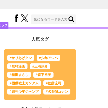
ミック
人気タグ
#かりあげクン
#少年アシベ
#無料漫画
#三浦涼介
#植田まさし
#森下裕美
#機動戦士ガンダム
#佐藤流司
#週刊少年ジャンプ
#名探偵コナン