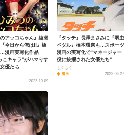
のアッコちゃん』綾瀬
『タッチ』長澤まさみに『弱虫
『今日から俺は!!』橋
ペダル』橋本環奈も…スポーツ
…漫画実写化作品
漫画の実写化で“マネージャー
っこキャラ”がハマりす
役に抜擢された女優たち”
女優たち
もくもく
漫画
2023.04.27
2023.10.09