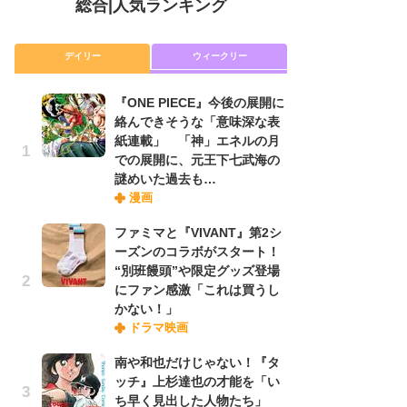
総合
|
人気ランキング
デイリー
ウィークリー
『ONE PIECE』今後の展開に
放
絡んできそうな「意味深な表
ム
紙連載」 「神」エネルの月
「
での展開に、元王下七武海の
「
謎めいた過去も…
漫画
木
ファミマと『VIVANT』第2シ
シ
ーズンのコラボがスタート！
「
“別班饅頭”や限定グッズ登場
ル
にファン感激「これは買うし
ム
かない！」
さ
ドラマ映画
ス
南や和也だけじゃない！『タ
ッチ』上杉達也の才能を「い
舞
ち早く見出した人物たち」
編