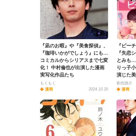
『凪のお暇』や『美食探偵』、
『ピーチ
『珈琲いかがでしょう』にも…
『失恋シ
コミカルからシリアスまで七変
とみも…
化！ 中村倫也が出演した漫画
りっ子小
実写化作品たち
演じた美
もくもく
創也慎介
漫画
2024.10.20
漫画