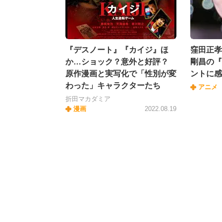
『デスノート』『カイジ』ほ
窪田正孝
か…ショック？意外と好評？
剛昌の『
原作漫画と実写化で「性別が変
ントに感
わった」キャラクターたち
アニメ
折田マカダミア
漫画
2022.08.19