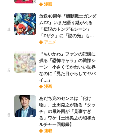
漫画
禁
「
放送40周年『機動戦士ガンダ
連
ムZZ』いまだ語り継がれる
「伝説のトンデモシーン」
「Zザク」に「謎の光」も…
【
アニメ
ー
完
『ちいかわ』ファンの記憶に
ー
残る「恐怖キャラ」の戦慄シ
ーン 小さくてかわいい世界
なのに「見た目からしてヤバ
ナ
イ…」
リ
漫画
イ
味
あだち充のセンスは「化け
フ
物」、土田晃之が語る『タッ
ち
チ』の最終回が「見事すぎ
る」ワケ【土田晃之の昭和カ
ルチャー回顧録】
劇
連載
け
「