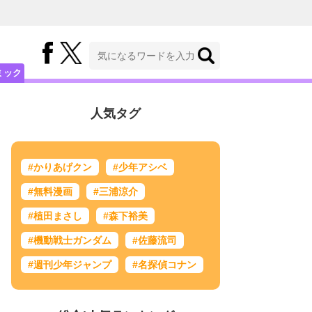
ミック
人気タグ
#かりあげクン
#少年アシベ
#無料漫画
#三浦涼介
#植田まさし
#森下裕美
#機動戦士ガンダム
#佐藤流司
#週刊少年ジャンプ
#名探偵コナン