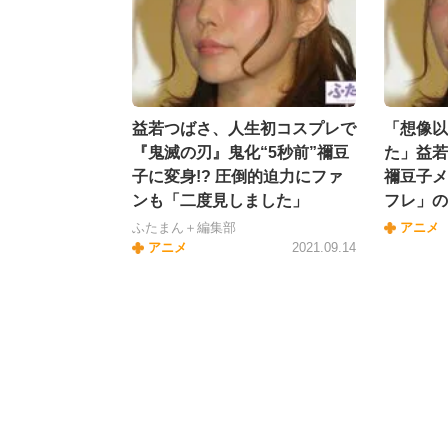
益若つばさ、人生初コスプレで
「想像以
『鬼滅の刃』鬼化“5秒前”禰豆
た」益若
子に変身!? 圧倒的迫力にファ
禰豆子メ
ンも「二度見しました」
フレ」の
ふたまん＋編集部
アニメ
アニメ
2021.09.14