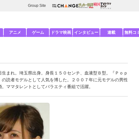
Group Site
アニメ
ゲーム
ドラマ映画
インタビュー
連載
無料コ
日生まれ。埼玉県出身。身長１５０センチ、血液型Ｂ型。『Ｐｏｐ
）の読者モデルとして人気を博した。２００７年に元モデルの男性
婚。ママタレントとしてバラエティ番組で活躍。