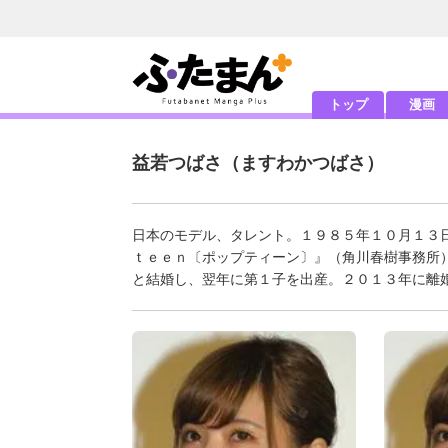
トップ
漫画
益若つばさ
（ますわかつばさ）
日本のモデル、タレント。１９８５年１０月１３
ｔｅｅｎ〔ポップティーン〕』（角川春樹事務所
と結婚し、翌年に第１子を出産。２０１３年に離