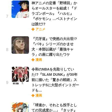
神アニメの定番「野球回」か
れ
らオールスターを結成！『ド
ラゴンボール』『ハルヒ』
『ポケモン』…ベストナイン
令
は誰だ!?
た!
アニメ
前
ト
『刃牙道』で突然の大出世!?
ド
『バキ』シリーズのかませ
犬・本部以蔵が「最強キャ
ラ」の座に躍り出たワケ
「
漫画
決
場
令和のNBAを先取りしてい
別
た!?『SLAM DUNK』が30年
前に描いた「驚きの戦術」ス
トレッチ5に大型ポイントガー
『
ドも…
に
漫画
が
実
「球速か、それとも投手とし
ての完成度か…」『タッチ』