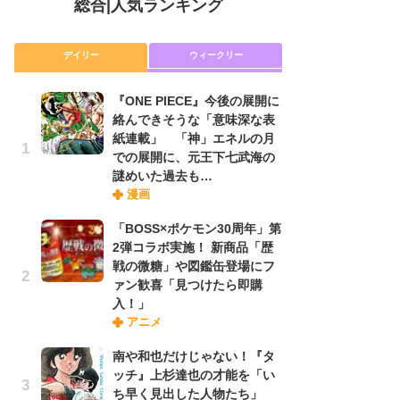
総合
|
人気ランキング
デイリー
ウィークリー
『ONE PIECE』今後の展開に
放
絡んできそうな「意味深な表
ム
紙連載」 「神」エネルの月
「
での展開に、元王下七武海の
「
謎めいた過去も…
漫画
木
「BOSS×ポケモン30周年」第
シ
2弾コラボ実施！ 新商品「歴
「
戦の微糖」や図鑑缶登場にフ
ル
ァン歓喜「見つけたら即購
ム
入！」
さ
アニメ
ス
南や和也だけじゃない！『タ
ッチ』上杉達也の才能を「い
舞
ち早く見出した人物たち」
編