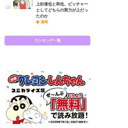
上杉達也と和也、ピッチャー
『O
としてどちらの実力が上だっ
絡
たのか
紙
漫画
で
謎
ランキング一覧
ラン