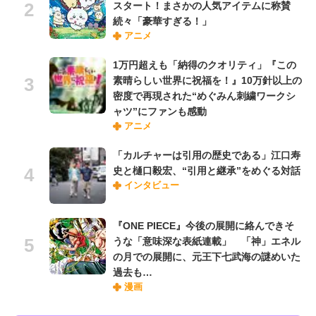
スタート！まさかの人気アイテムに称賛
続々「豪華すぎる！」
アニメ
1万円超えも「納得のクオリティ」『この
素晴らしい世界に祝福を！』10万針以上の
密度で再現された“めぐみん刺繍ワークシ
ャツ”にファンも感動
アニメ
「カルチャーは引用の歴史である」江口寿
史と樋口毅宏、“引用と継承”をめぐる対話
インタビュー
『ONE PIECE』今後の展開に絡んできそ
うな「意味深な表紙連載」 「神」エネル
の月での展開に、元王下七武海の謎めいた
過去も…
漫画