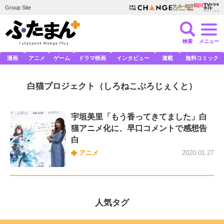
Group Site
検索
メニュー
漫画
アニメ
ゲーム
ドラマ映画
インタビュー
連載
無料コミック
白猫プロジェクト
（しろねこぷろじぇくと）
宇垣美里「もう香ってきてました」白
猫アニメ化に、早口コメントで感想告
白
アニメ
2020.01.27
人気タグ