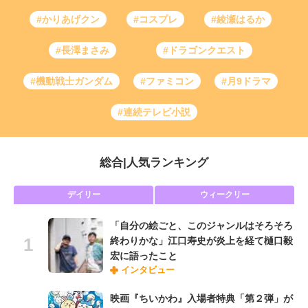
#かりあげクン
#コスプレ
#綾瀬はるか
#長澤まさみ
#ドラゴンクエスト
#機動戦士ガンダム
#ファミコン
#月9ドラマ
#連続テレビ小説
総合
|
人気ランキング
デイリー
ウィークリー
「自分の絵ごと、このジャンルはそろそろ
終わりかな」江口寿史が炎上を経て樋口毅
宏に語ったこと
インタビュー
映画『ちいかわ』入場者特典「第２弾」が