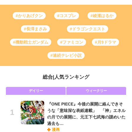
#かりあげクン
#コスプレ
#綾瀬はるか
#長澤まさみ
#ドラゴンクエスト
#機動戦士ガンダム
#ファミコン
#月9ドラマ
#連続テレビ小説
総合
|
人気ランキング
デイリー
ウィークリー
『ONE PIECE』今後の展開に絡んできそ
うな「意味深な表紙連載」 「神」エネル
の月での展開に、元王下七武海の謎めいた
過去も…
漫画