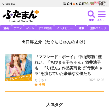
Group Site
検索
メニュー
漫画
アニメ
ゲーム
ドラマ映画
インタビュー
連載
無料コミック
田口淳之介
（たぐちじゅんのすけ）
『ママレード・ボーイ』 中山美穂に檀
れい、『ちびまる子ちゃん』酒井法子
も…『りぼん』作品実写化で“母親キャ
ラ”を演じていた豪華な女優たち
もくもく
2023.12.05
漫画
人気タグ