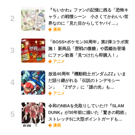
『ちいかわ』ファンの記憶に残る「恐怖キ
ャラ」の戦慄シーン 小さくてかわいい世
界なのに「見た目からしてヤバイ…」
漫画
「BOSS×ポケモン30周年」第2弾コラボ実
施！ 新商品「歴戦の微糖」や図鑑缶登場
にファン歓喜「見つけたら即購入！」
アニメ
放送40周年『機動戦士ガンダムZZ』いま
だ語り継がれる「伝説のトンデモシー
ン」 「Zザク」に「謎の光」も…
アニメ
令和のNBAを先取りしていた!?『SLAM
DUNK』が30年前に描いた「驚きの戦術」
ストレッチ5に大型ポイントガードも…
漫画